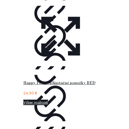
Happy Feet – Adjustačné ponožky RED
24,90
€
Výber možností