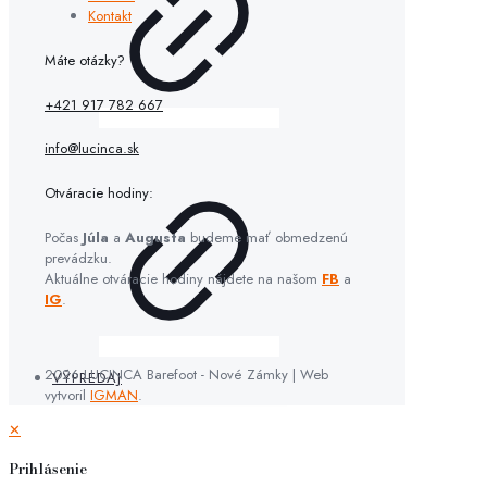
Kontakt
Máte otázky?
+421 917 782 667
info@lucinca.sk
Otváracie hodiny:
Počas
Júla
a
Augusta
budeme mať obmedzenú
prevádzku.
Aktuálne otváracie hodiny nájdete na našom
FB
a
IG
.
2026 LUCINCA Barefoot - Nové Zámky | Web
VÝPREDAJ
vytvoril
IGMAN
.
✕
Prihlásenie