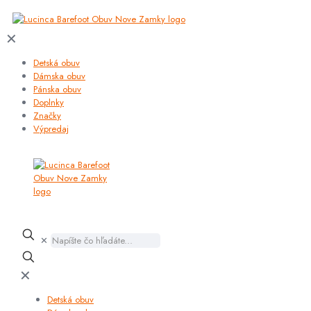
✕
Detská obuv
Dámska obuv
Pánska obuv
Doplnky
Značky
Výpredaj
✕
✕
Detská obuv