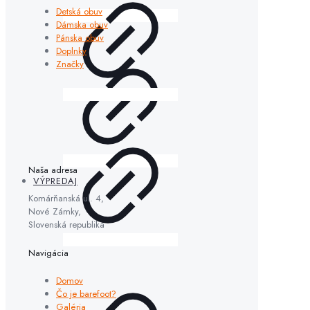
Detská obuv
Dámska obuv
Pánska obuv
Doplnky
Značky
Naša adresa
VÝPREDAJ
Komárňanská ul. 4,
Nové Zámky,
Slovenská republika
Navigácia
Domov
Čo je barefoot?
Galéria