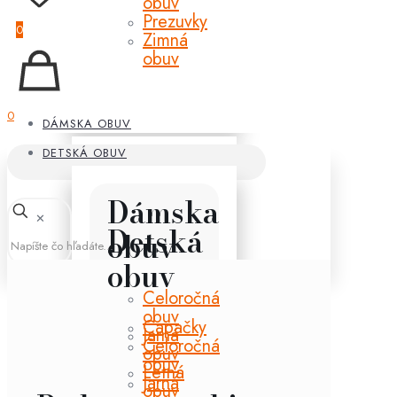
obuv
Prezuvky
0
Zimná
obuv
0
DÁMSKA OBUV
DETSKÁ OBUV
Dámska
✕
Detská
obuv
obuv
Celoročná
obuv
Capačky
Jarná
Celoročná
obuv
obuv
Letná
Jarná
obuv