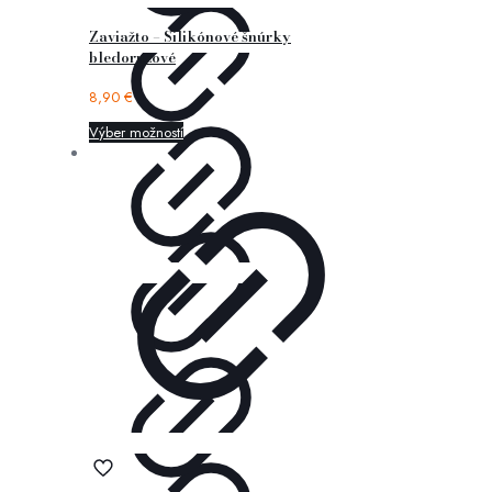
Zaviažto – Silikónové šnúrky
bledoružové
8,90
€
Výber možností