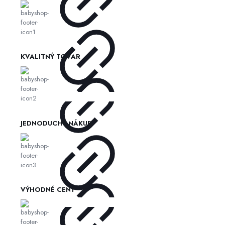
KVALITNÝ TOVAR
JEDNODUCHÝ NÁKUP
VÝHODNÉ CENY