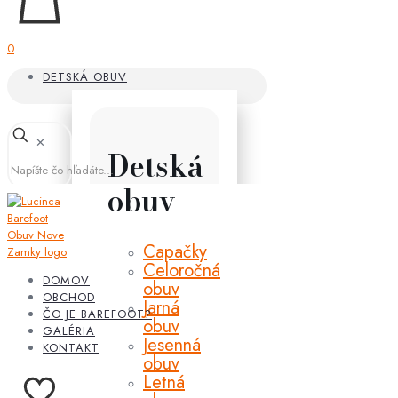
0
DETSKÁ OBUV
✕
Detská
obuv
Capačky
Celoročná
DOMOV
obuv
OBCHOD
Jarná
ČO JE BAREFOOT?
obuv
GALÉRIA
Jesenná
KONTAKT
obuv
Letná