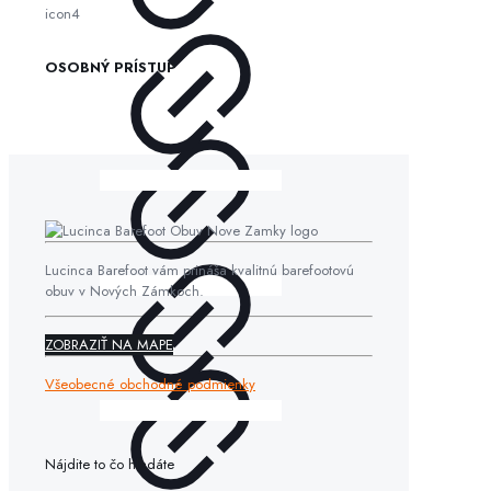
OSOBNÝ PRÍSTUP
Lucinca Barefoot vám prináša kvalitnú barefootovú
obuv v Nových Zámkoch.
ZOBRAZIŤ NA MAPE
Všeobecné obchodné podmienky
Nájdite to čo hľadáte