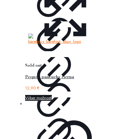
Sold out
Peqne – pančuchy čierna
12,90
€
Výber možností