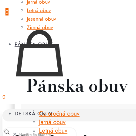
Jarná obuv
Letná obuv
0
Jesenná obuv
Zimná obuv
PÁNSKA OBUV
Pánska obuv
0
Celoročná obuv
DETSKÁ OBUV
Jarná obuv
Letná obuv
✕