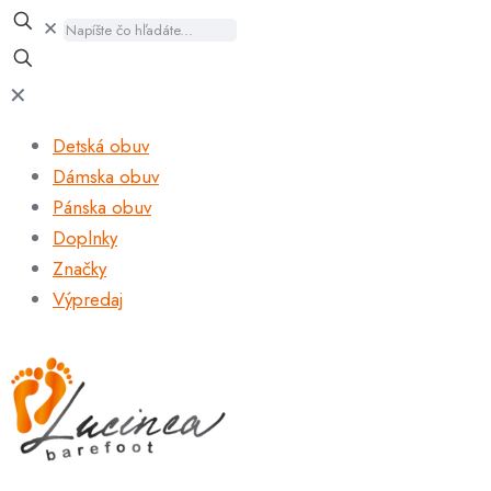
✕
✕
Detská obuv
Dámska obuv
Pánska obuv
Doplnky
Značky
Výpredaj