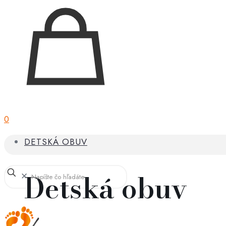
0
DETSKÁ OBUV
Detská obuv
✕