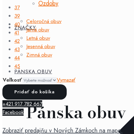
Ozdoby
37
39
Celoročná obuv
40
ZNAČKY
Jarná obuv
41
Letná obuv
42
Jesenná obuv
43
Zimná obuv
44
45
PÁNSKA OBUV
Veľkosť
Vymazať
množstvo
Pridať do košíka
Mtng
Pánska obuv
+421 917 782 667
-
Facebook
tenisky
Canver
Zobraziť predajňu v Nových Zámkoch na mape.
Black