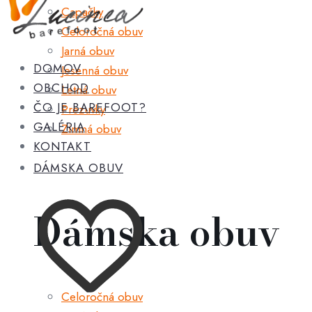
Capačky
Celoročná obuv
Jarná obuv
DOMOV
Jesenná obuv
OBCHOD
Letná obuv
ČO JE BAREFOOT?
Prezuvky
GALÉRIA
Zimná obuv
KONTAKT
DÁMSKA OBUV
Dámska obuv
Celoročná obuv