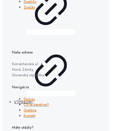
Doplnky
Značky
Naša adresa
Komárňanská ul. 4,
Nové Zámky,
Slovenská republika
Navigácia
Domov
VÝPREDAJ
Čo je barefoot?
Galéria
Kontakt
Máte otázky?