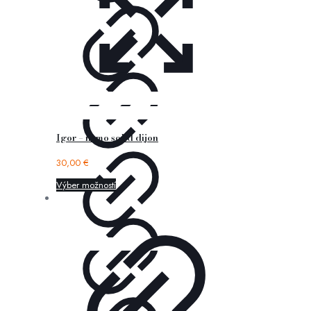
Igor – nemo solid dijon
30,00
€
Výber možností