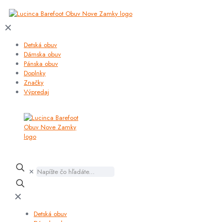
✕
Detská obuv
Dámska obuv
Pánska obuv
Doplnky
Značky
Výpredaj
✕
✕
Detská obuv