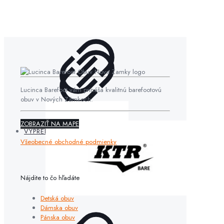
Lucinca Barefoot vám prináša kvalitnú barefootovú
obuv v Nových Zámkoch.
ZOBRAZIŤ NA MAPE
VÝPREDAJ
Všeobecné obchodné podmienky
Nájdite to čo hľadáte
Detská obuv
Dámska obuv
Pánska obuv