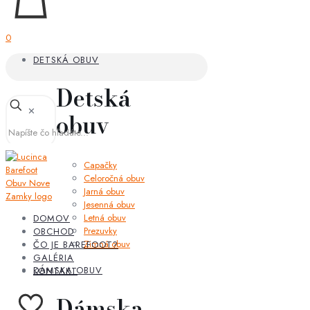
0
DETSKÁ OBUV
Detská
✕
obuv
Capačky
Celoročná obuv
Jarná obuv
Jesenná obuv
Letná obuv
DOMOV
Prezuvky
OBCHOD
Zimná obuv
ČO JE BAREFOOT?
GALÉRIA
DÁMSKA OBUV
KONTAKT
Dámska