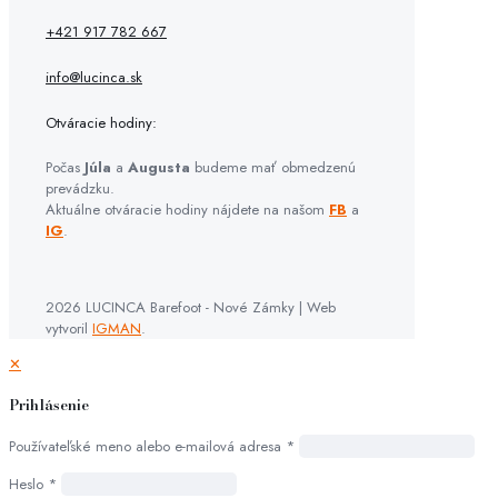
+421 917 782 667
info@lucinca.sk
Otváracie hodiny:
Počas
Júla
a
Augusta
budeme mať obmedzenú
prevádzku.
Aktuálne otváracie hodiny nájdete na našom
FB
a
IG
.
2026 LUCINCA Barefoot - Nové Zámky | Web
vytvoril
IGMAN
.
✕
Prihlásenie
Používateľské meno alebo e-mailová adresa
*
Heslo
*