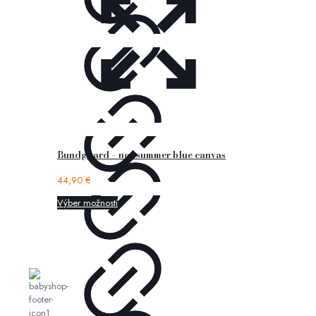
Bundgaard – nor summer blue canvas
44,90
€
Výber možností