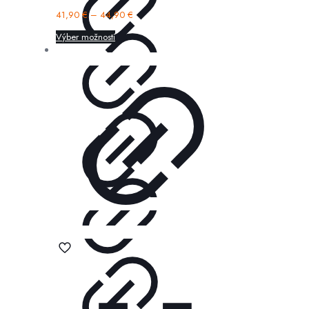
41,90
€
–
44,90
€
Výber možností