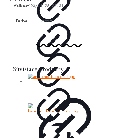
Veľkosť
23/24, 25, 28, 31
Farba
Modrá
Súvisiace produkty