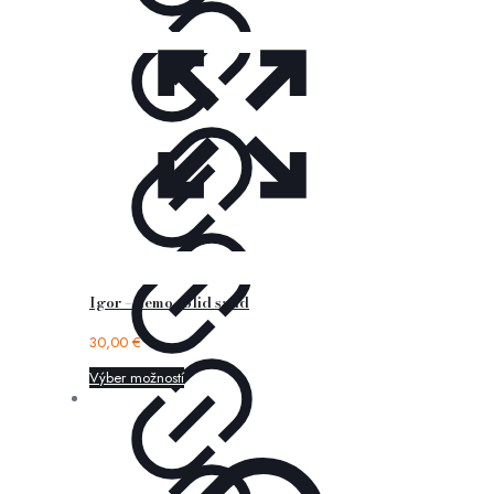
Igor – nemo solid sand
30,00
€
Výber možností