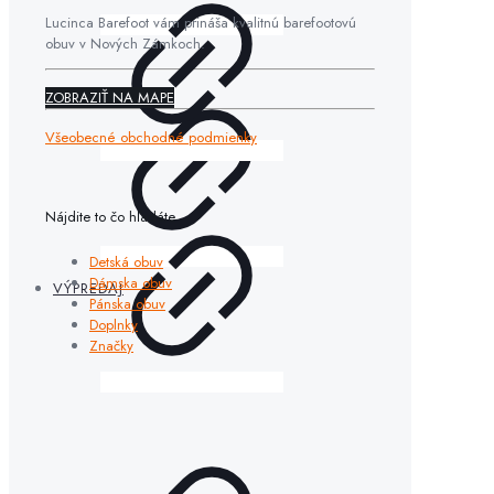
Lucinca Barefoot vám prináša kvalitnú barefootovú
obuv v Nových Zámkoch.
ZOBRAZIŤ NA MAPE
Všeobecné obchodné podmienky
Nájdite to čo hľadáte
Detská obuv
Dámska obuv
VÝPREDAJ
Pánska obuv
Doplnky
Značky