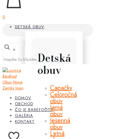
0
DETSKÁ OBUV
✕
Detská
obuv
Capačky
Celoročná
DOMOV
obuv
OBCHOD
Jarná
ČO JE BAREFOOT?
obuv
GALÉRIA
Jesenná
KONTAKT
obuv
Letná