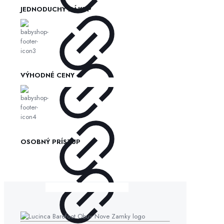
JEDNODUCHÝ NÁKUP
VÝHODNÉ CENY
OSOBNÝ PRÍSTUP