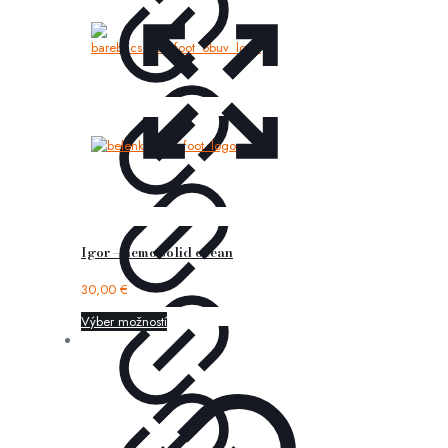
Igor – nemo solid ocean
30,00
€
Výber možností