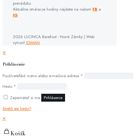
prevádzku.
Aktuálne otváracie hodiny nájdete na našom
FB
a
IG
.
2026 LUCINCA Barefoot - Nové Zámky | Web
vytvoril
IGMAN
.
✕
Prihlásenie
Používateľské meno alebo e-mailová adresa
*
Heslo
*
Zapamätať si ma
Prihlásenie
Stratili ste heslo?
✕
Košík