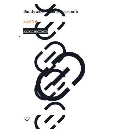
Bundgaard – tamara rose mili
44,90
€
Výber možností