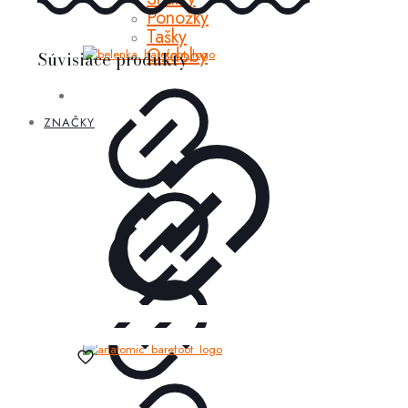
Ponožky
Tašky
Ozdoby
Súvisiace produkty
ZNAČKY