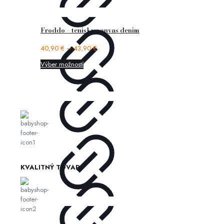
Froddo – tenisky canvas denim
40,90
€
–
43,90
€
Výber možností
KVALITNÝ TOVAR