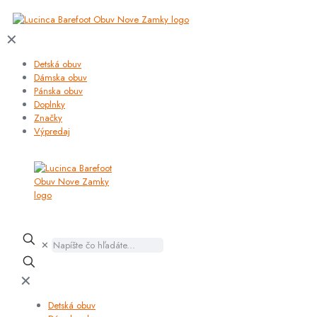
✕
Detská obuv
Dámska obuv
Pánska obuv
Doplnky
Značky
Výpredaj
✕
✕
Detská obuv