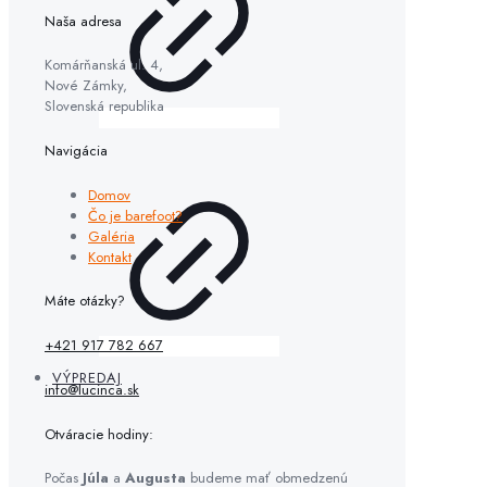
Naša adresa
Komárňanská ul. 4,
Nové Zámky,
Slovenská republika
Navigácia
Domov
Čo je barefoot?
Galéria
Kontakt
Máte otázky?
+421 917 782 667
VÝPREDAJ
info@lucinca.sk
Otváracie hodiny:
Počas
Júla
a
Augusta
budeme mať obmedzenú