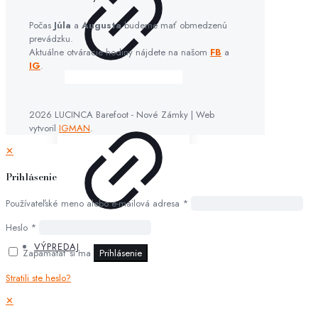
Počas
Júla
a
Augusta
budeme mať obmedzenú
prevádzku.
Aktuálne otváracie hodiny nájdete na našom
FB
a
IG
.
2026 LUCINCA Barefoot - Nové Zámky | Web
vytvoril
IGMAN
.
✕
Prihlásenie
Používateľské meno alebo e-mailová adresa
*
Heslo
*
VÝPREDAJ
Zapamätať si ma
Prihlásenie
Stratili ste heslo?
✕