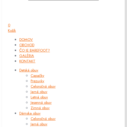
0
Košík
DOMOV
OBCHOD
ČO JE BAREFOOT?
GALÉRIA
KONTAKT
Detská obuv
Capačky
Prezuvky
Celoročná obuv
Jarná obuv
Letná obuv
Jesenná obuv
Zimná obuv
Dámska obuv
Celoročná obuv
Jarná obuv