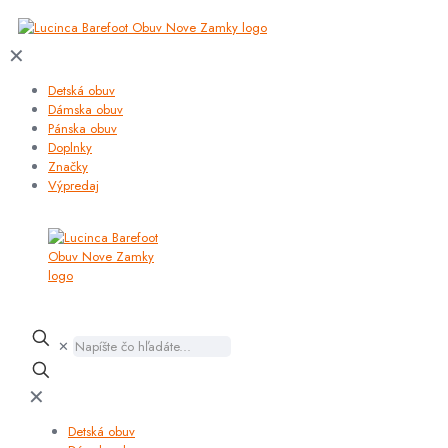
✕
Detská obuv
Dámska obuv
Pánska obuv
Doplnky
Značky
Výpredaj
✕
✕
Detská obuv