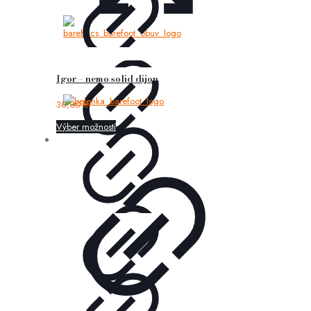
Igor – nemo solid dijon
30,00
€
Výber možností