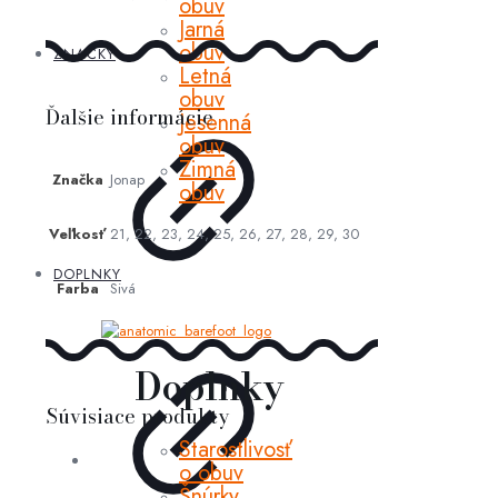
obuv
Jarná
obuv
ZNAČKY
Letná
obuv
Ďalšie informácie
Jesenná
obuv
Zimná
Značka
Jonap
obuv
Veľkosť
21, 22, 23, 24, 25, 26, 27, 28, 29, 30
DOPLNKY
Farba
Sivá
Doplnky
Súvisiace produkty
Starostlivosť
o obuv
Šnúrky