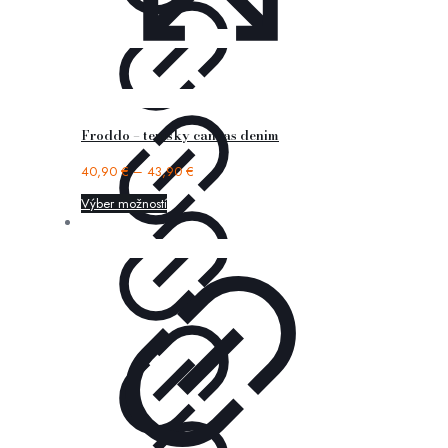
Froddo – tenisky canvas denim
40,90
€
–
43,90
€
Výber možností