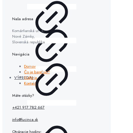
Naša adresa
Komárňanská ul. 4,
Nové Zámky,
Slovenská republika
Navigácia
Domov
Čo je barefoot?
Galéria
VÝPREDAJ
Kontakt
Máte otázky?
+421 917 782 667
info@lucinca.sk
Otváracie hodiny: