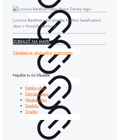
Lucinca Barefoot vám prináša kvalitnú barefootovú
obuv v Nových Zámkoch.
ZOBRAZIŤ NA MAPE
Všeobecné obchodné podmienky
Nájdite to čo hľadáte
Detská obuv
Dámska obuv
Pánska obuv
Doplnky
Značky