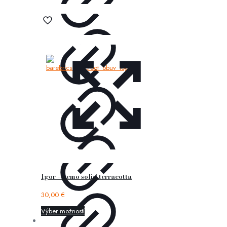
Igor – nemo solid terracotta
30,00
€
Výber možností