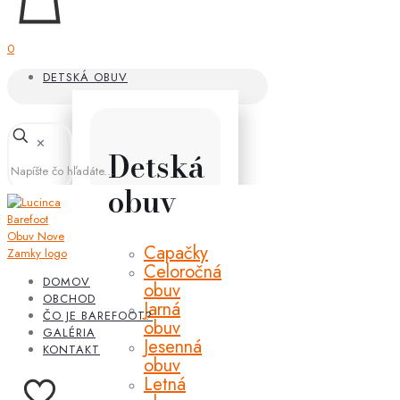
0
DETSKÁ OBUV
✕
Detská
obuv
Capačky
Celoročná
DOMOV
obuv
OBCHOD
Jarná
ČO JE BAREFOOT?
obuv
GALÉRIA
Jesenná
KONTAKT
obuv
Letná