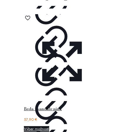
Beda – sandále pink
57,90
€
Výber možností