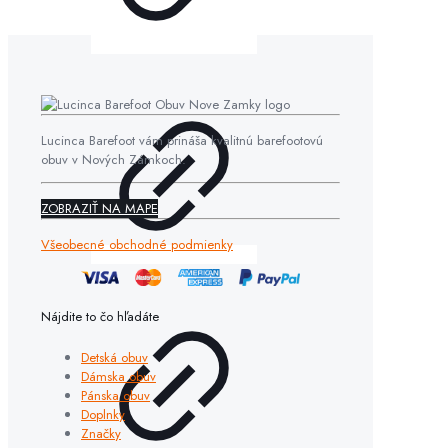
Lucinca Barefoot vám prináša kvalitnú barefootovú
obuv v Nových Zámkoch.
ZOBRAZIŤ NA MAPE
Všeobecné obchodné podmienky
Nájdite to čo hľadáte
Detská obuv
Dámska obuv
Pánska obuv
Doplnky
Značky