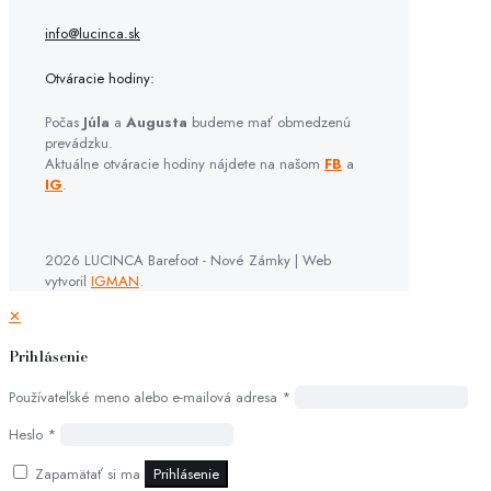
info@lucinca.sk
Otváracie hodiny:
Počas
Júla
a
Augusta
budeme mať obmedzenú
prevádzku.
Aktuálne otváracie hodiny nájdete na našom
FB
a
IG
.
2026 LUCINCA Barefoot - Nové Zámky | Web
vytvoril
IGMAN
.
✕
Prihlásenie
Používateľské meno alebo e-mailová adresa
*
Heslo
*
Zapamätať si ma
Prihlásenie