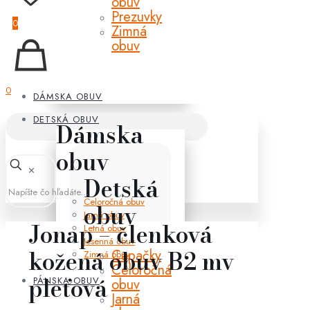
obuv
Prezuvky
0
Zimná
obuv
0
DÁMSKA OBUV
DETSKÁ OBUV
Dámska
obuv
✕
Detská
Celoročná obuv
obuv
Jarná obuv
Jonap – členková
Letná obuv
Jesenná obuv
kožená obuv B2 mv
Capačky
Zimná obuv
Celoročná
pleťová
PÁNSKA OBUV
obuv
Jarná