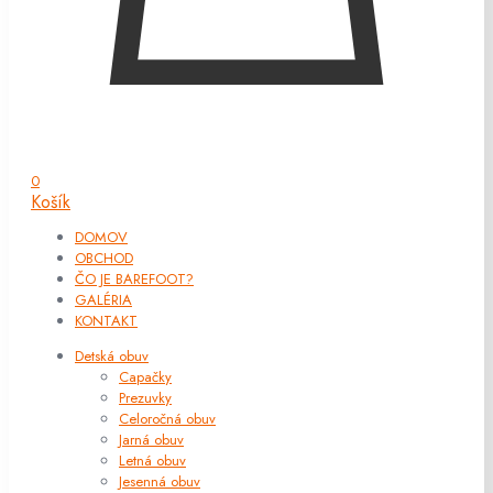
0
Košík
DOMOV
OBCHOD
ČO JE BAREFOOT?
GALÉRIA
KONTAKT
Detská obuv
Capačky
Prezuvky
Celoročná obuv
Jarná obuv
Letná obuv
Jesenná obuv