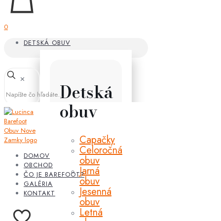
0
DETSKÁ OBUV
✕
Detská
obuv
Capačky
Celoročná
DOMOV
obuv
OBCHOD
Jarná
ČO JE BAREFOOT?
obuv
GALÉRIA
Jesenná
KONTAKT
obuv
Letná