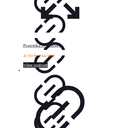
Protetika Tery beige
41,90
€
–
44,90
€
Výber možností