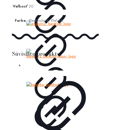
Veľkosť
20
Farba
Bledoružová, Pleťová
Súvisiace produkty