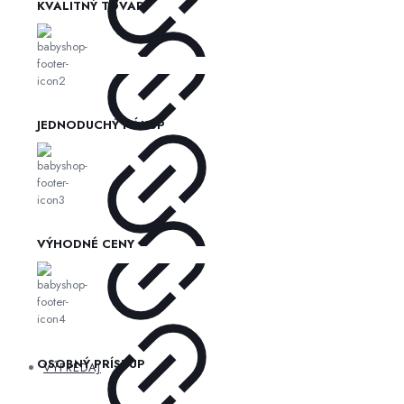
KVALITNÝ TOVAR
JEDNODUCHÝ NÁKUP
VÝHODNÉ CENY
OSOBNÝ PRÍSTUP
VÝPREDAJ