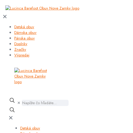
✕
Detská obuv
Dámska obuv
Pánska obuv
Doplnky
Značky
Výpredaj
✕
✕
Detská obuv