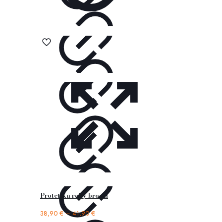
Protetika roby brown
38,90
€
–
41,90
€