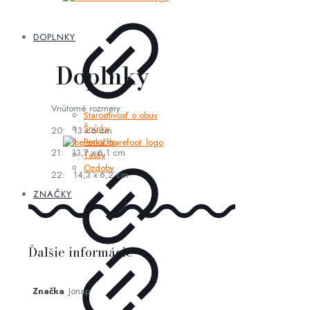
DOPLNKY
Doplnky
Vnútorné rozmery:
Starostlivosť o obuv
Šnúrky
20: 13 x 6 cm
Ponožky
21: 13,7 x 6,1 cm
Tašky
Ozdoby
22: 14,3 x 6,2 cm
ZNAČKY
Ďalšie informácie
Značka
Jonap