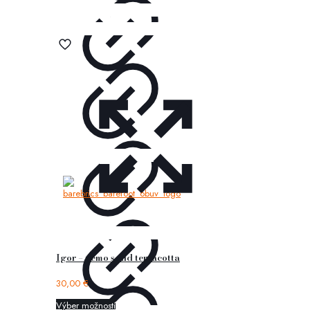
Igor – nemo solid terracotta
30,00
€
Výber možností