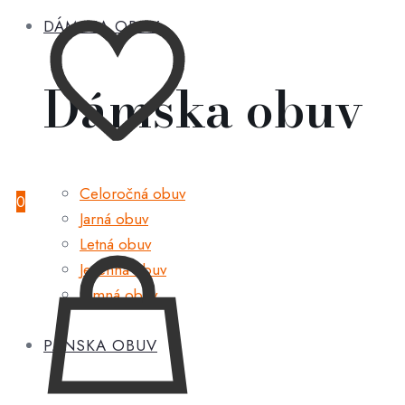
DÁMSKA OBUV
Dámska obuv
Celoročná obuv
0
Jarná obuv
Letná obuv
Jesenná obuv
Zimná obuv
PÁNSKA OBUV