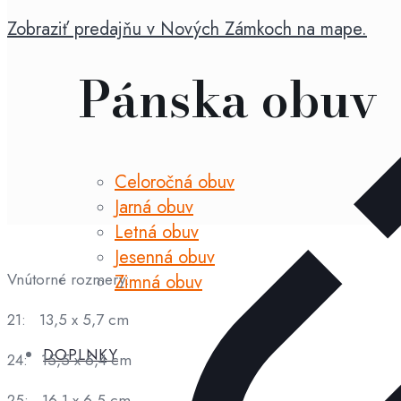
mv
Zobraziť predajňu v Nových Zámkoch na mape.
svetloružová
slim
Pánska obuv
Celoročná obuv
Jarná obuv
Letná obuv
Jesenná obuv
Vnútorné rozmery:
Zimná obuv
21: 13,5 x 5,7 cm
DOPLNKY
24: 15,5 x 6,4 cm
25: 16,1 x 6,5 cm