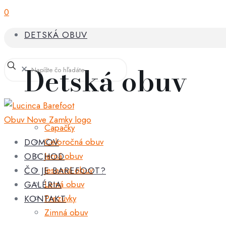
0
DETSKÁ OBUV
Detská obuv
✕
Capačky
Celoročná obuv
DOMOV
Jarná obuv
OBCHOD
Jesenná obuv
ČO JE BAREFOOT?
Letná obuv
GALÉRIA
Prezuvky
KONTAKT
Zimná obuv