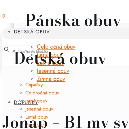
Pánska obuv
0
DETSKÁ OBUV
Celoročná obuv
Detská obuv
✕
Jarná obuv
Letná obuv
Jesenná obuv
Zimná obuv
Capačky
Celoročná obuv
Jarná obuv
DOPLNKY
Jesenná obuv
Jonap – B1 mv sv
Letná obuv
Prezuvky