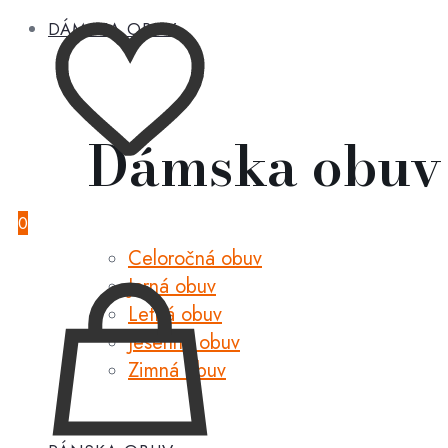
DÁMSKA OBUV
Dámska obuv
0
Celoročná obuv
Jarná obuv
Letná obuv
Jesenná obuv
Zimná obuv