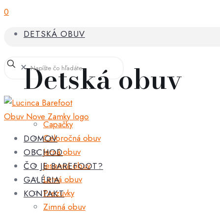
0
DETSKÁ OBUV
Detská obuv
✕
Capačky
Celoročná obuv
DOMOV
Jarná obuv
OBCHOD
Jesenná obuv
ČO JE BAREFOOT?
Letná obuv
GALÉRIA
Prezuvky
KONTAKT
Zimná obuv