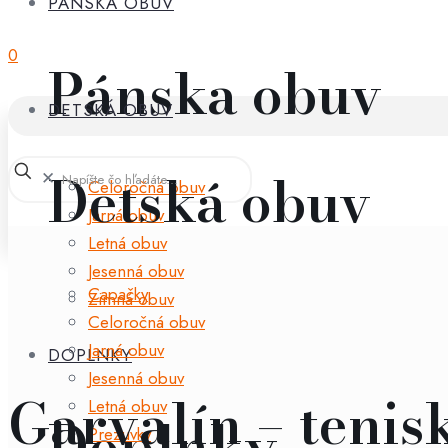
PÁNSKA OBUV
0
Pánska obuv
DETSKÁ OBUV
Detská obuv
✕
Celoročná obuv
Jarná obuv
Letná obuv
Jesenná obuv
Capačky
Zimná obuv
Celoročná obuv
Jarná obuv
DOPLNKY
Jesenná obuv
Garvalín – teni
Letná obuv
Doplnky
Prezuvky