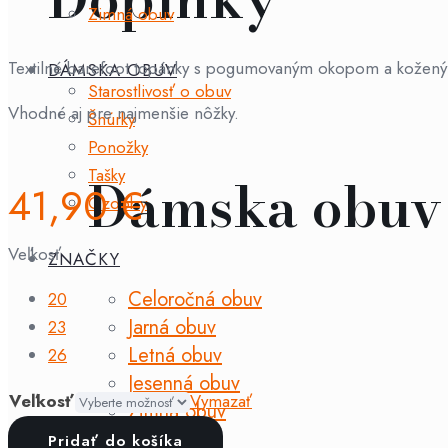
Zimná obuv
Textilné barefoot topánky s pogumovaným okopom a koženým
DÁMSKA OBUV
Starostlivosť o obuv
Vhodné aj pre najmenšie nôžky.
Šnúrky
Ponožky
Tašky
Dámska obuv
41,90
€
Ozdoby
Veľkosť
ZNAČKY
Celoročná obuv
20
Jarná obuv
23
Letná obuv
26
Jesenná obuv
Veľkosť
Vymazať
Zimná obuv
množstvo
Pridať do košíka