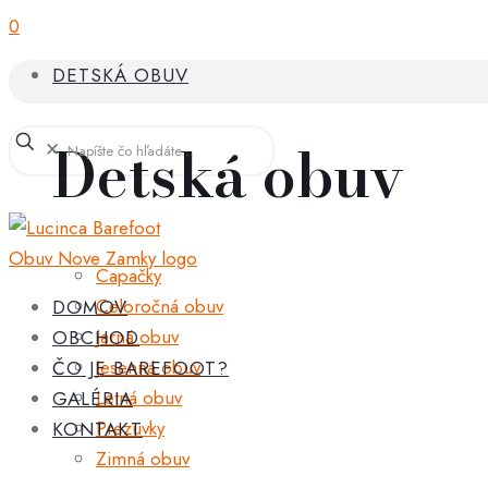
0
DETSKÁ OBUV
Detská obuv
✕
Capačky
Celoročná obuv
DOMOV
Jarná obuv
OBCHOD
Jesenná obuv
ČO JE BAREFOOT?
Letná obuv
GALÉRIA
Prezuvky
KONTAKT
Zimná obuv