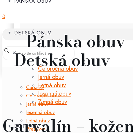
PÁNSKA OBUV
0
Pánska obuv
DETSKÁ OBUV
Detská obuv
✕
Celoročná obuv
Jarná obuv
Letná obuv
Capačky
Jesenná obuv
Celoročná obuv
Zimná obuv
Jarná obuv
Jesenná obuv
Garvalín – kožen
Letná obuv
DOPLNKY
Prezuvky