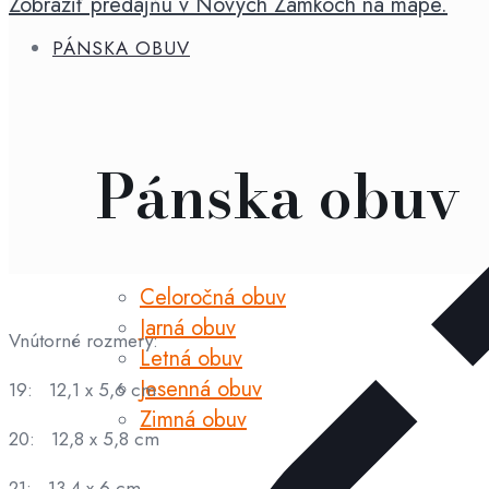
Zobraziť predajňu v Nových Zámkoch na mape.
Blanco
Rosa
PÁNSKA OBUV
Pánska obuv
Celoročná obuv
Jarná obuv
Vnútorné rozmery:
Letná obuv
Jesenná obuv
19: 12,1 x 5,6 cm
Zimná obuv
20: 12,8 x 5,8 cm
21: 13,4 x 6 cm