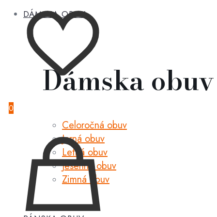
DÁMSKA OBUV
Dámska obuv
0
Celoročná obuv
Jarná obuv
Letná obuv
Jesenná obuv
Zimná obuv