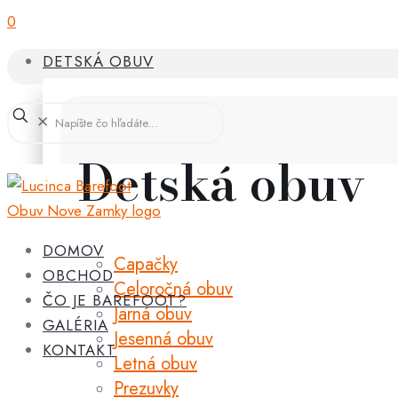
0
DETSKÁ OBUV
✕
Detská obuv
DOMOV
Capačky
OBCHOD
Celoročná obuv
ČO JE BAREFOOT?
Jarná obuv
GALÉRIA
Jesenná obuv
KONTAKT
Letná obuv
Prezuvky