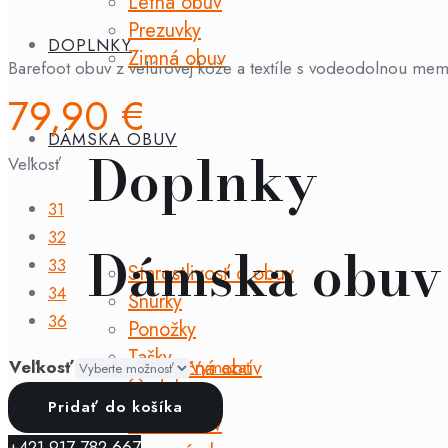
Letná obuv
Prezuvky
DOPLNKY
Zimná obuv
Barefoot obuv z velúrovej kože a textíle s vodeodolnou me
79,90
€
DÁMSKA OBUV
Doplnky
Veľkosť
31
32
Dámska obuv
33
Starostlivosť o obuv
34
Šnúrky
36
Ponožky
Tašky
Celoročná obuv
Veľkosť
Vymazať
Ozdoby
Jarná obuv
množstvo
Pridať do košíka
Letná obuv
Froddo
+421 917 782 667