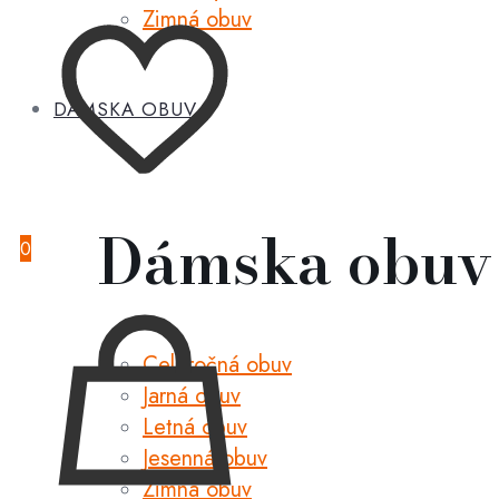
Zimná obuv
DÁMSKA OBUV
Dámska obuv
0
Celoročná obuv
Jarná obuv
Letná obuv
Jesenná obuv
Zimná obuv