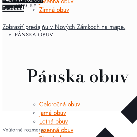
Jesenná obuv
-
ZNAČKY
Facebook
Zimná obuv
Tex
Go
Zobraziť predajňu v Nových Zámkoch na mape.
black
PÁNSKA OBUV
Pánska obuv
Celoročná obuv
Jarná obuv
Letná obuv
Jesenná obuv
Vnútorné rozmery: