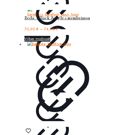
Beda – Black Jungle s membránou
70,90
€
–
74,90
€
Výber možností