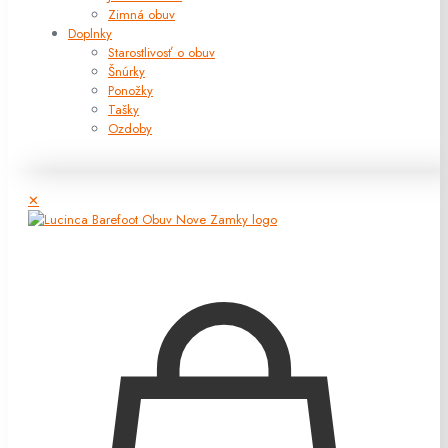
Zimná obuv
Doplnky
Starostlivosť o obuv
Šnúrky
Ponožky
Tašky
Ozdoby
✕