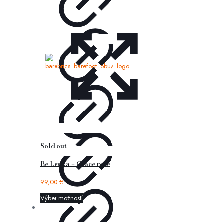
Sold out
Be Lenka – Grace rose
99,00
€
Výber možností