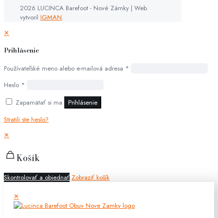
2026 LUCINCA Barefoot - Nové Zámky | Web
vytvoril
IGMAN
.
✕
Prihlásenie
Používateľské meno alebo e-mailová adresa
*
Heslo
*
Zapamätať si ma
Prihlásenie
Stratili ste heslo?
✕
Košík
Skontrolovať a objednať
Zobraziť košík
✕