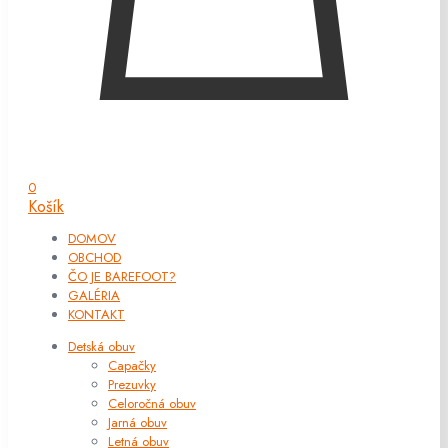
0
Košík
DOMOV
OBCHOD
ČO JE BAREFOOT?
GALÉRIA
KONTAKT
Detská obuv
Capačky
Prezuvky
Celoročná obuv
Jarná obuv
Letná obuv