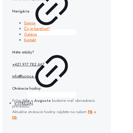
Navigácia
Domov
Čo je barefoot?
Galéria
Kontakt
Máte otázky?
+421 917 782 667
info@lucinca.sk
Otváracie hodiny:
Počas
Júla
a
Augusta
budeme mať obmedzenú
VÝPREDAJ
prevádzku.
Aktuálne otváracie hodiny nájdete na našom
FB
a
IG
.