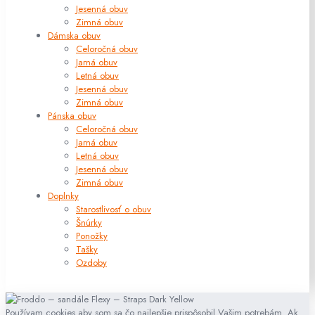
Jesenná obuv
Zimná obuv
Dámska obuv
Celoročná obuv
Jarná obuv
Letná obuv
Jesenná obuv
Zimná obuv
Pánska obuv
Celoročná obuv
Jarná obuv
Letná obuv
Jesenná obuv
Zimná obuv
Doplnky
Starostlivosť o obuv
Šnúrky
Ponožky
Tašky
Ozdoby
Používam cookies aby som sa čo najlepšie prispôsobil Vašim potrebám. Ak