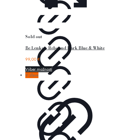
Sold out
Be Lenka – Rebound Dark Blue & White
99,00
€
Výber možností
V zľave