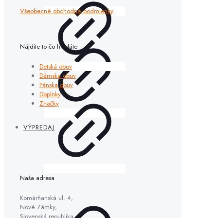
Všeobecné obchodné podmienky
Nájdite to čo hľadáte
Detská obuv
Dámska obuv
Pánska obuv
Doplnky
Značky
VÝPREDAJ
Naša adresa
Komárňanská ul. 4,
Nové Zámky,
Slovenská republika