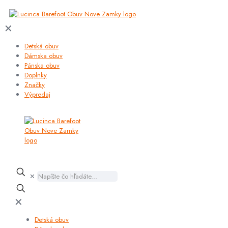
✕
Detská obuv
Dámska obuv
Pánska obuv
Doplnky
Značky
Výpredaj
✕
✕
Detská obuv