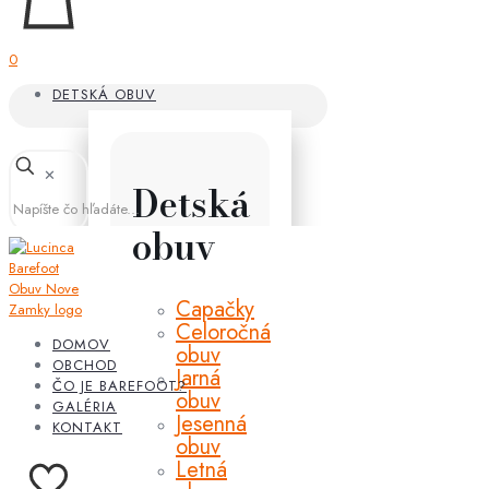
0
DETSKÁ OBUV
✕
Detská
obuv
Capačky
Celoročná
DOMOV
obuv
OBCHOD
Jarná
ČO JE BAREFOOT?
obuv
GALÉRIA
Jesenná
KONTAKT
obuv
Letná