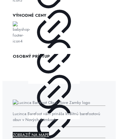
VÝHODNÉ CENY
OSOBNÝ PRÍSTUP
Lucinca Barefoot vám prináša kvalitnú barefootovú
obuv v Nových Zámkoch.
ZOBRAZIŤ NA MAPE