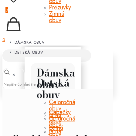
obuv
Prezuvky
0
Zimná
obuv
0
DÁMSKA OBUV
DETSKÁ OBUV
Dámska
✕
Detská
obuv
obuv
Celoročná
obuv
Capačky
Jarná
Celoročná
obuv
obuv
Letná
Jarná
obuv