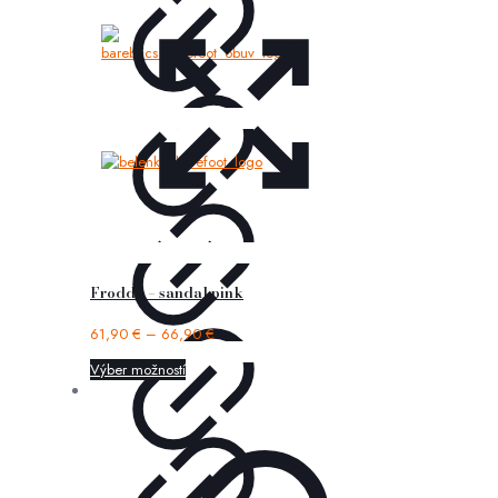
Froddo – sandal pink
61,90
€
–
66,90
€
Výber možností