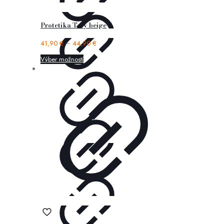
Protetika Tery beige
41,90
€
–
44,90
€
Výber možností