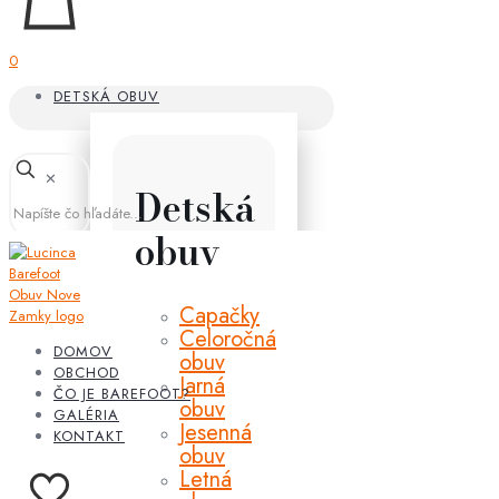
0
DETSKÁ OBUV
✕
Detská
obuv
Capačky
Celoročná
DOMOV
obuv
OBCHOD
Jarná
ČO JE BAREFOOT?
obuv
GALÉRIA
Jesenná
KONTAKT
obuv
Letná