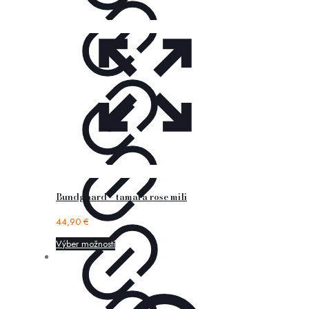
Bundgaard – tamara rose mili
44,90
€
Výber možností