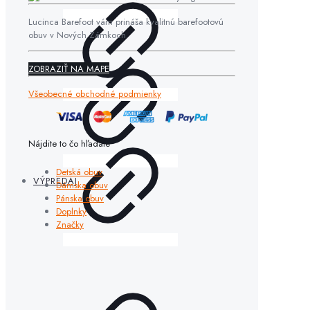
Lucinca Barefoot vám prináša kvalitnú barefootovú
obuv v Nových Zámkoch.
ZOBRAZIŤ NA MAPE
Všeobecné obchodné podmienky
Nájdite to čo hľadáte
Detská obuv
VÝPREDAJ
Dámska obuv
Pánska obuv
Doplnky
Značky