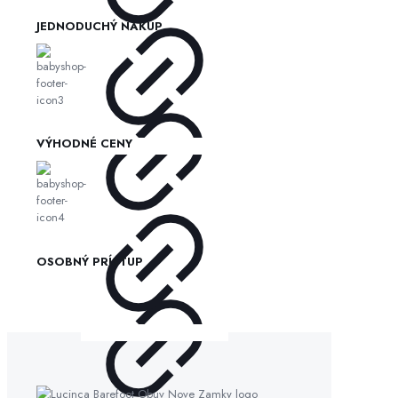
JEDNODUCHÝ NÁKUP
VÝHODNÉ CENY
OSOBNÝ PRÍSTUP