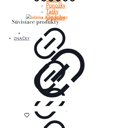
Ponožky
Tašky
Ozdoby
Súvisiace produkty
ZNAČKY