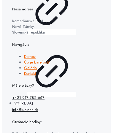
Naša adresa
Komárňanská ul. 4,
Nové Zámky,
Slovenská republika
Navigácia
Domov
Čo je barefoot?
Galéria
Kontakt
Máte otázky?
+421 917 782 667
VÝPREDAJ
info@lucinca.sk
Otváracie hodiny: