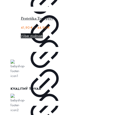
Protetika Tery grey
41,90
€
–
44,90
€
Výber možností
KVALITNÝ TOVAR