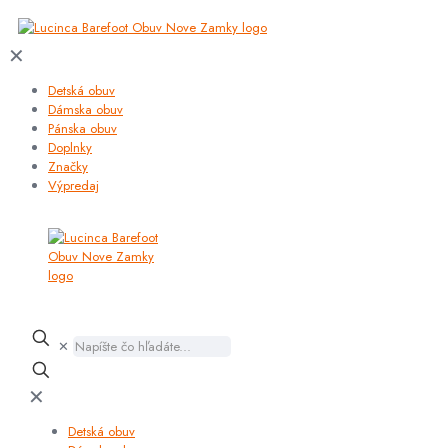
✕
Detská obuv
Dámska obuv
Pánska obuv
Doplnky
Značky
Výpredaj
✕
✕
Detská obuv