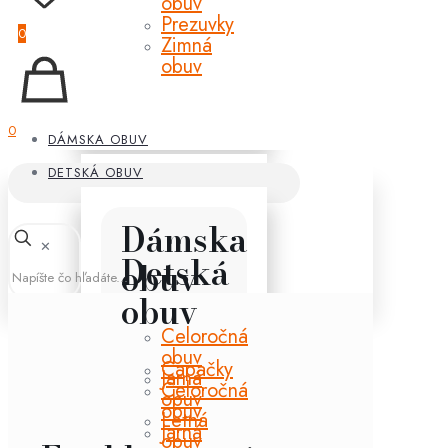
obuv
Prezuvky
0
Zimná
obuv
0
DÁMSKA OBUV
DETSKÁ OBUV
Dámska
✕
Detská
obuv
obuv
Celoročná
obuv
Capačky
Jarná
Celoročná
obuv
obuv
Letná
Jarná
obuv