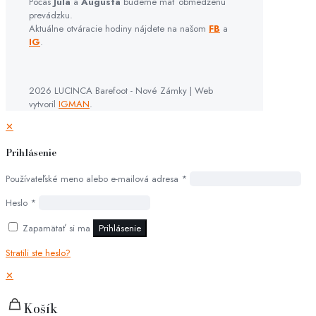
Počas
Júla
a
Augusta
budeme mať obmedzenú
prevádzku.
Aktuálne otváracie hodiny nájdete na našom
FB
a
IG
.
2026 LUCINCA Barefoot - Nové Zámky | Web
vytvoril
IGMAN
.
✕
Prihlásenie
Používateľské meno alebo e-mailová adresa
*
Heslo
*
Zapamätať si ma
Prihlásenie
Stratili ste heslo?
✕
Košík