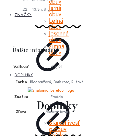
obuv
Jarná
22: 13,8 x 6 cm
obuv
ZNAČKY
Letná
obuv
Jesenná
obuv
Zimná
Ďalšie informácie
obuv
Veľkosť
20, 21
DOPLNKY
Farba
Bledoružová, Dark rose, Ružová
Značka
Froddo
Doplnky
Zľava
Akciový tovar
Starostlivosť
o obuv
Šnúrky