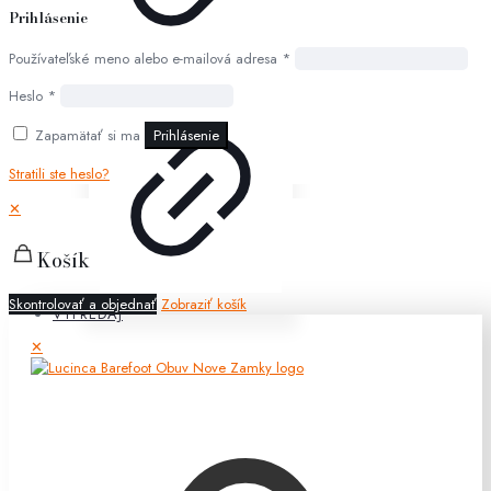
Prihlásenie
Používateľské meno alebo e-mailová adresa
*
Heslo
*
Zapamätať si ma
Prihlásenie
Stratili ste heslo?
✕
Košík
Skontrolovať a objednať
Zobraziť košík
VÝPREDAJ
✕