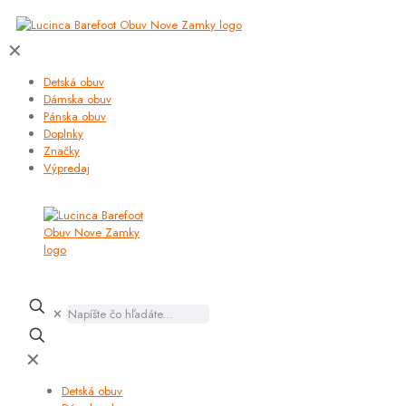
✕
Detská obuv
Dámska obuv
Pánska obuv
Doplnky
Značky
Výpredaj
✕
✕
Detská obuv