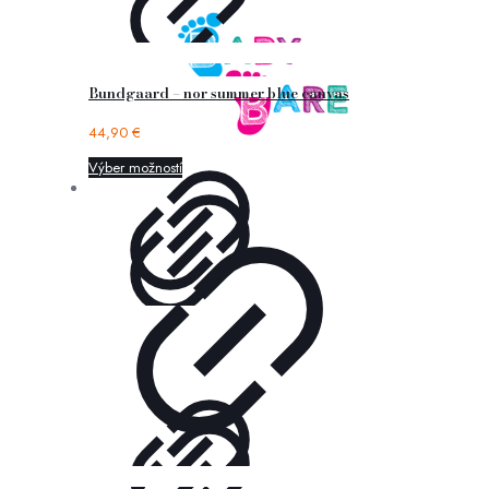
Bundgaard – nor summer blue canvas
44,90
€
Výber možností