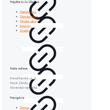
Nájdite to čo hľadáte
Detská obuv
Dámska obuv
Pánska obuv
Doplnky
Značky
Naša adresa
Komárňanská ul. 4,
Nové Zámky,
Slovenská republika
Navigácia
Domov