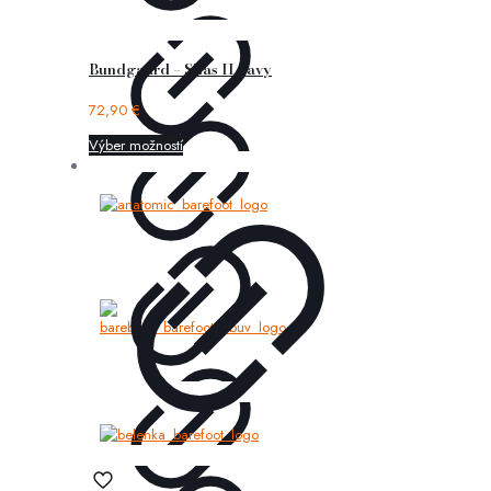
Bundgaard – Silas II navy
72,90
€
Výber možností