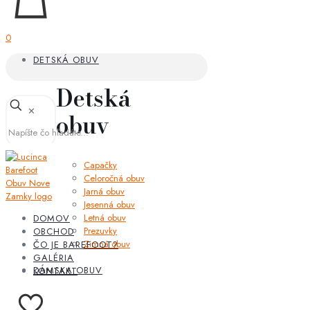
0
DETSKÁ OBUV
Detská
✕
obuv
Capačky
Celoročná obuv
Jarná obuv
Jesenná obuv
Letná obuv
DOMOV
Prezuvky
OBCHOD
Zimná obuv
ČO JE BAREFOOT?
GALÉRIA
DÁMSKA OBUV
KONTAKT