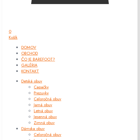
0
Košík
DOMOV
OBCHOD
ČO JE BAREFOOT?
GALÉRIA
KONTAKT
Detská obuv
Capačky
Prezuvky
Celoročná obuv
Jarná obuv
Letná obuv
Jesenná obuv
Zimná obuv
Dámska obuv
Celoročná obuv