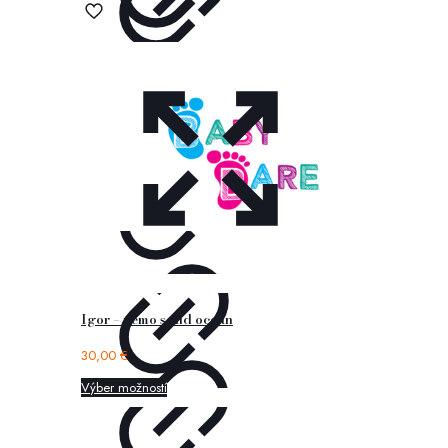
Igor – nemo solid ocean
30,00
€
Výber možností