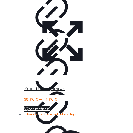
Protetika roby brown
38,90
€
–
41,90
€
Výber možností