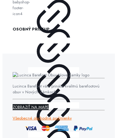
OSOBNÝ PRÍSTUP
Lucinca Barefoot vám prináša kvalitnú barefootovú
obuv v Nových Zámkoch.
ZOBRAZIŤ NA MAPE
Všeobecné obchodné podmienky