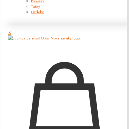
Ponožky
Tašky
Ozdoby
✕