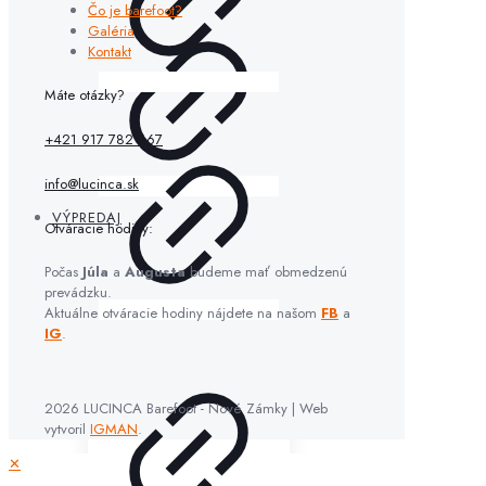
Čo je barefoot?
Galéria
Kontakt
Máte otázky?
+421 917 782 667
info@lucinca.sk
VÝPREDAJ
Otváracie hodiny:
Počas
Júla
a
Augusta
budeme mať obmedzenú
prevádzku.
Aktuálne otváracie hodiny nájdete na našom
FB
a
IG
.
2026 LUCINCA Barefoot - Nové Zámky | Web
vytvoril
IGMAN
.
✕