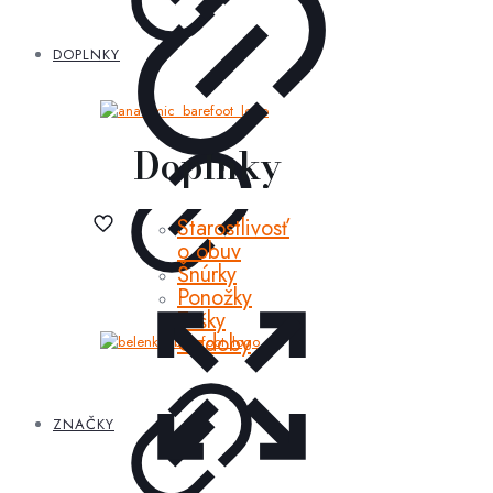
DOPLNKY
Doplnky
Starostlivosť
o obuv
Šnúrky
Ponožky
Tašky
Ozdoby
ZNAČKY