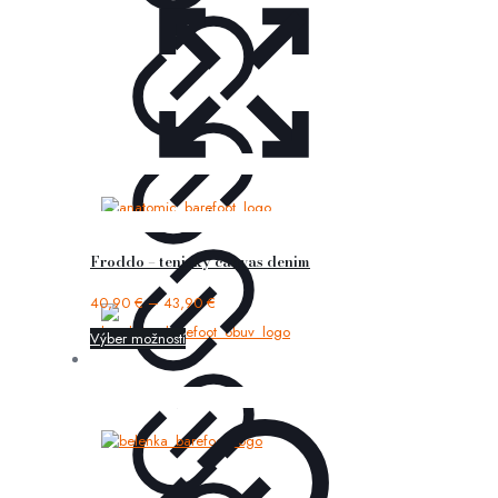
Froddo – tenisky canvas denim
40,90
€
–
43,90
€
Výber možností