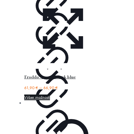
Froddo – sandal dark blue
61,90
€
–
66,90
€
Výber možností