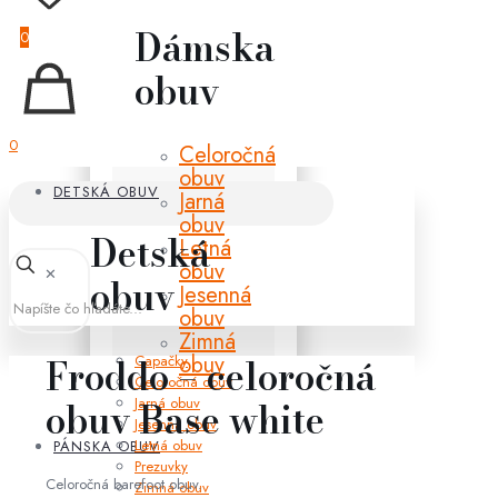
Dámska
0
obuv
0
Celoročná
obuv
DETSKÁ OBUV
Jarná
obuv
Detská
Letná
obuv
✕
obuv
Jesenná
obuv
Zimná
obuv
Froddo – celoročná
Capačky
Celoročná obuv
Jarná obuv
obuv Base white
Jesenná obuv
Letná obuv
PÁNSKA OBUV
Prezuvky
Celoročná barefoot obuv.
Zimná obuv