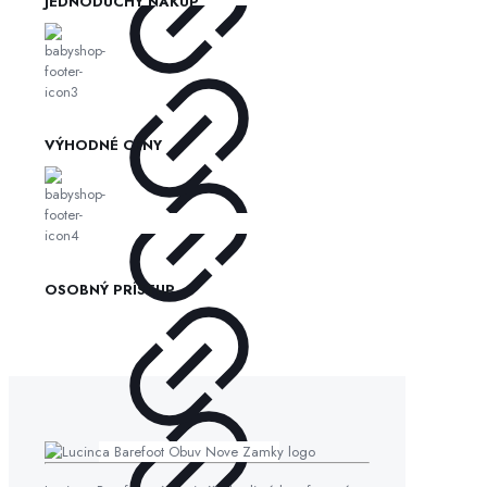
JEDNODUCHÝ NÁKUP
VÝHODNÉ CENY
OSOBNÝ PRÍSTUP