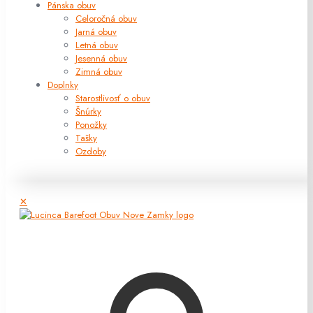
Pánska obuv
Celoročná obuv
Jarná obuv
Letná obuv
Jesenná obuv
Zimná obuv
Doplnky
Starostlivosť o obuv
Šnúrky
Ponožky
Tašky
Ozdoby
✕