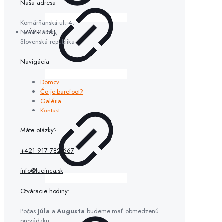
Naša adresa
Komárňanská ul. 4,
VÝPREDAJ
Nové Zámky,
Slovenská republika
Navigácia
Domov
Čo je barefoot?
Galéria
Kontakt
Máte otázky?
+421 917 782 667
info@lucinca.sk
Otváracie hodiny:
Počas
Júla
a
Augusta
budeme mať obmedzenú
prevádzku.