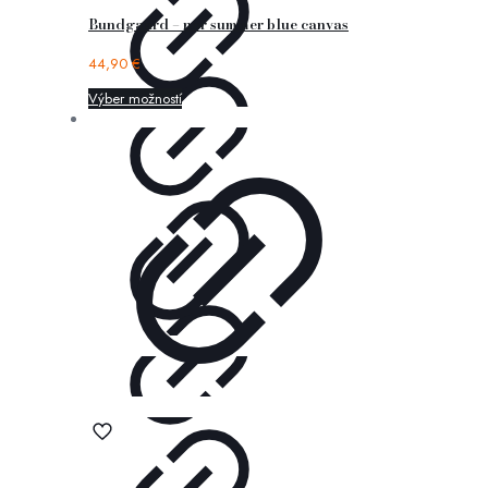
Bundgaard – nor summer blue canvas
44,90
€
Výber možností