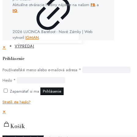
Aktuálne otváracie hodiny nájdete na našom
FB
a
IG
.
2026 LUCINCA Barefoot - Nové Zámky | Web
vytvoril
IGMAN
.
VÝPREDAJ
✕
Prihlásenie
Používateľské meno alebo e-mailová adresa
*
Heslo
*
Zapamätať si ma
Prihlásenie
Stratili ste heslo?
✕
Košík