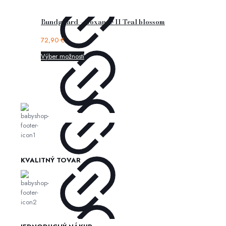
Bundgaard – Roxanne II Teal blossom
72,90
€
Výber možností
KVALITNÝ TOVAR