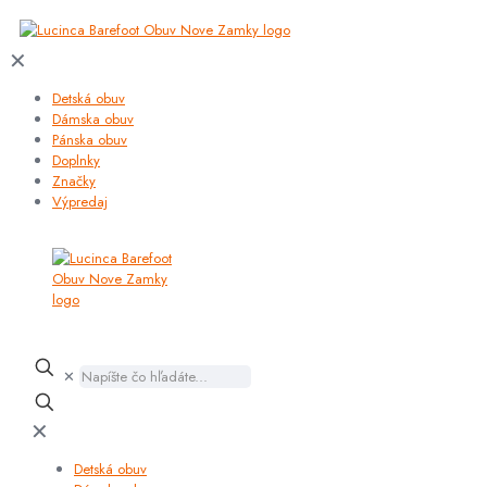
✕
Detská obuv
Dámska obuv
Pánska obuv
Doplnky
Značky
Výpredaj
✕
✕
Detská obuv