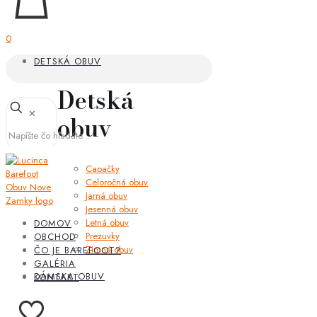
0
DETSKÁ OBUV
Detská
✕
obuv
Capačky
Celoročná obuv
Jarná obuv
Jesenná obuv
Letná obuv
DOMOV
Prezuvky
OBCHOD
Zimná obuv
ČO JE BAREFOOT?
GALÉRIA
DÁMSKA OBUV
KONTAKT