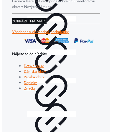
Lucinca Barefoot vám prináša kvalitnú barefootovú
obuv v Nových Zámkoch.
ZOBRAZIŤ NA MAPE
Všeobecné obchodné podmienky
Nájdite to čo hľadáte
Detská obuv
Dámska obuv
Pánska obuv
Doplnky
Značky