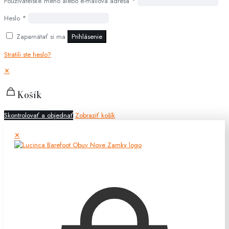
Používateľské meno alebo e-mailová adresa
*
Heslo
*
Zapamätať si ma
Prihlásenie
Stratili ste heslo?
✕
Košík
Skontrolovať a objednať
Zobraziť košík
✕