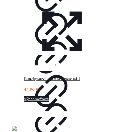
Bundgaard – tamara rose mili
44,90
€
Výber možností