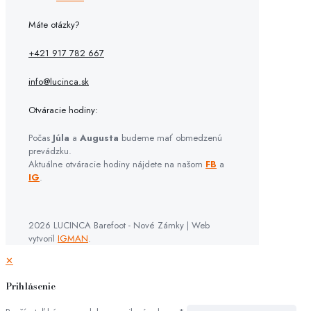
Máte otázky?
+421 917 782 667
info@lucinca.sk
Otváracie hodiny:
Počas
Júla
a
Augusta
budeme mať obmedzenú
prevádzku.
Aktuálne otváracie hodiny nájdete na našom
FB
a
IG
.
2026 LUCINCA Barefoot - Nové Zámky | Web
vytvoril
IGMAN
.
✕
Prihlásenie