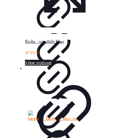
Beda – sandále blue
57,90
€
Výber možností