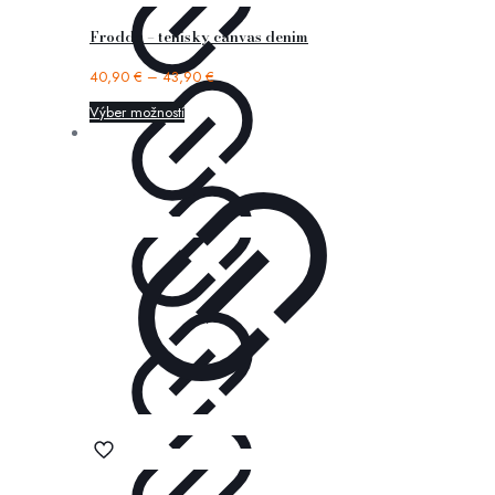
Froddo – tenisky canvas denim
40,90
€
–
43,90
€
Výber možností