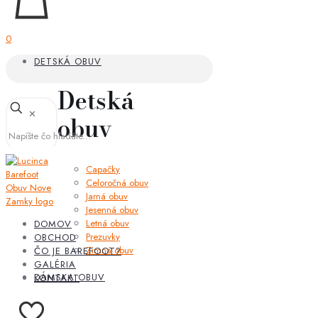
0
DETSKÁ OBUV
Detská
✕
obuv
Capačky
Celoročná obuv
Jarná obuv
Jesenná obuv
Letná obuv
DOMOV
Prezuvky
OBCHOD
Zimná obuv
ČO JE BAREFOOT?
GALÉRIA
DÁMSKA OBUV
KONTAKT