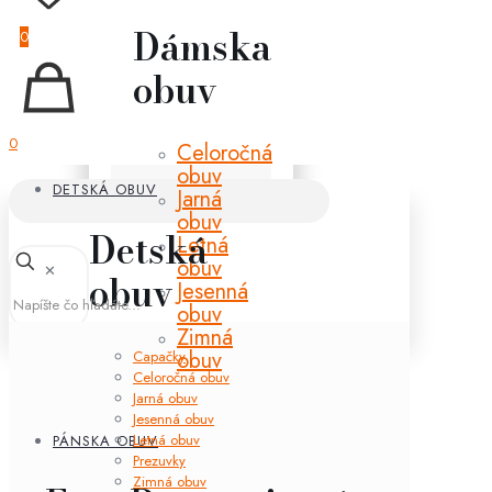
Dámska
0
obuv
0
Celoročná
obuv
DETSKÁ OBUV
Jarná
obuv
Detská
Letná
obuv
✕
obuv
Jesenná
obuv
Zimná
obuv
Capačky
Celoročná obuv
Jarná obuv
Jesenná obuv
Letná obuv
PÁNSKA OBUV
Prezuvky
Zimná obuv