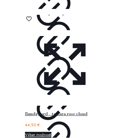
Bundgaard – tamara rose cloud
44,90
€
Výber možností