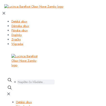
✕
Detská obuv
Dámska obuv
Pánska obuv
Doplnky
Značky
Výpredaj
✕
✕
Detská obuv