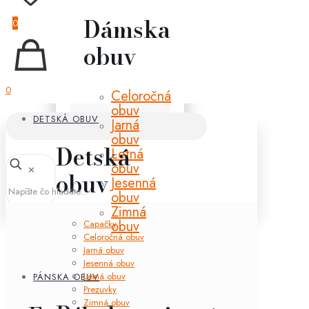
Dámska
0
obuv
0
Celoročná
obuv
DETSKÁ OBUV
Jarná
obuv
Detská
Letná
obuv
✕
obuv
Jesenná
obuv
Zimná
obuv
Capačky
Celoročná obuv
Jarná obuv
Jesenná obuv
Letná obuv
PÁNSKA OBUV
Prezuvky
Zimná obuv