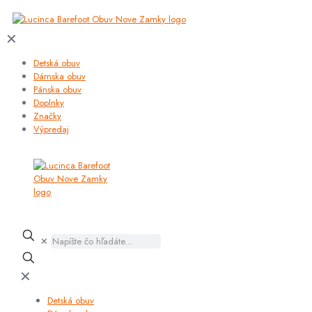
✕
Detská obuv
Dámska obuv
Pánska obuv
Doplnky
Značky
Výpredaj
✕
✕
Detská obuv