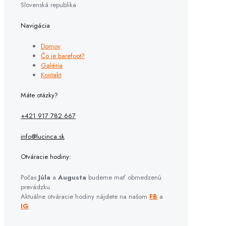
Slovenská republika
Navigácia
Domov
Čo je barefoot?
Galéria
Kontakt
Máte otázky?
+421 917 782 667
info@lucinca.sk
Otváracie hodiny:
Počas
Júla
a
Augusta
budeme mať obmedzenú
prevádzku.
Aktuálne otváracie hodiny nájdete na našom
FB
a
IG
.