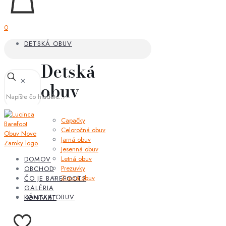
0
DETSKÁ OBUV
Detská
✕
obuv
Capačky
Celoročná obuv
Jarná obuv
Jesenná obuv
Letná obuv
DOMOV
Prezuvky
OBCHOD
Zimná obuv
ČO JE BAREFOOT?
GALÉRIA
DÁMSKA OBUV
KONTAKT