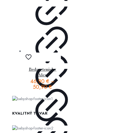
Beda – tenisky
Alex
46,90
€
–
50,90
€
KVALITNÝ TOVAR