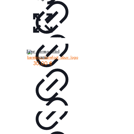
Igor – nemo solid
sand
30,00
€