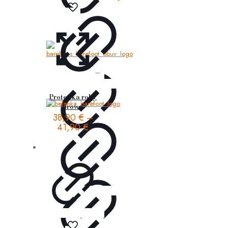
Protetika roby
brown
38,90
€
–
41,90
€