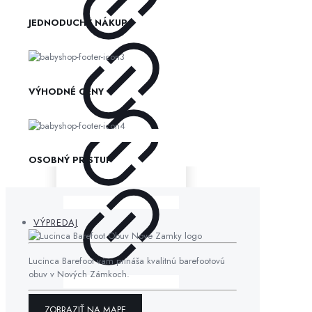
JEDNODUCHÝ NÁKUP
VÝHODNÉ CENY
OSOBNÝ PRÍSTUP
VÝPREDAJ
Lucinca Barefoot vám prináša kvalitnú barefootovú
obuv v Nových Zámkoch.
ZOBRAZIŤ NA MAPE