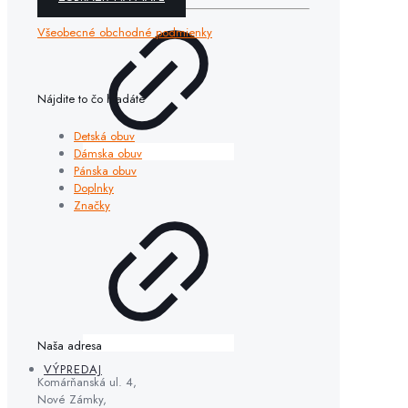
Všeobecné obchodné podmienky
Nájdite to čo hľadáte
Detská obuv
Dámska obuv
Pánska obuv
Doplnky
Značky
Naša adresa
VÝPREDAJ
Komárňanská ul. 4,
Nové Zámky,