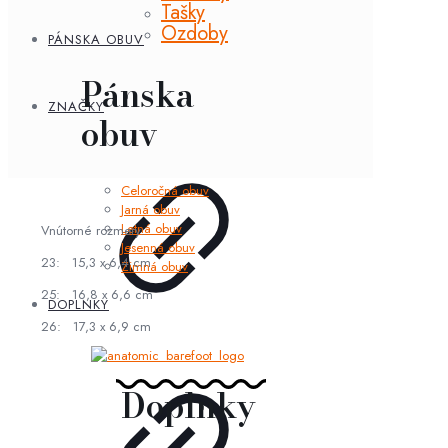
Tašky
Ozdoby
PÁNSKA OBUV
Pánska
ZNAČKY
obuv
Celoročná obuv
Jarná obuv
Letná obuv
Vnútorné rozmery:
Jesenná obuv
23: 15,3 x 6,4 cm
Zimná obuv
25: 16,8 x 6,6 cm
DOPLNKY
26: 17,3 x 6,9 cm
Doplnky