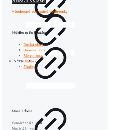
ZOBRAZIŤ NA MAPE
Všeobecné obchodné podmienky
Nájdite to čo hľadáte
Detská obuv
Dámska obuv
Pánska obuv
Doplnky
VÝPREDAJ
Značky
Naša adresa
Komárňanská ul. 4,
Nové Zámky,