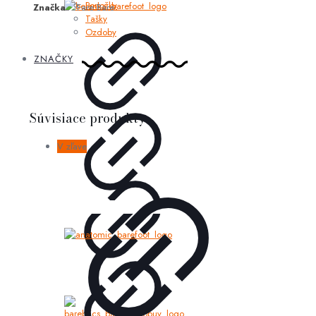
Ponožky
Značka
Fare Bare
Tašky
Ozdoby
ZNAČKY
Súvisiace produkty
V zľave