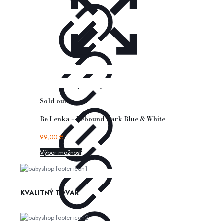
Sold out
Be Lenka – Rebound Dark Blue & White
99,00
€
Výber možností
KVALITNÝ TOVAR