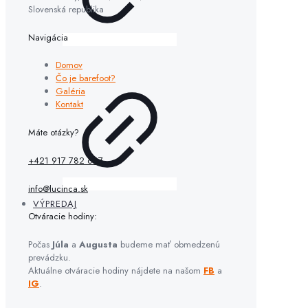
Slovenská republika
Navigácia
Domov
Čo je barefoot?
Galéria
Kontakt
Máte otázky?
+421 917 782 667
info@lucinca.sk
VÝPREDAJ
Otváracie hodiny:
Počas
Júla
a
Augusta
budeme mať obmedzenú
prevádzku.
Aktuálne otváracie hodiny nájdete na našom
FB
a
IG
.