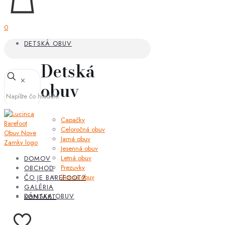
0
DETSKÁ OBUV
Detská
✕
obuv
Capačky
Celoročná obuv
Jarná obuv
Jesenná obuv
Letná obuv
DOMOV
Prezuvky
OBCHOD
Zimná obuv
ČO JE BAREFOOT?
GALÉRIA
DÁMSKA OBUV
KONTAKT