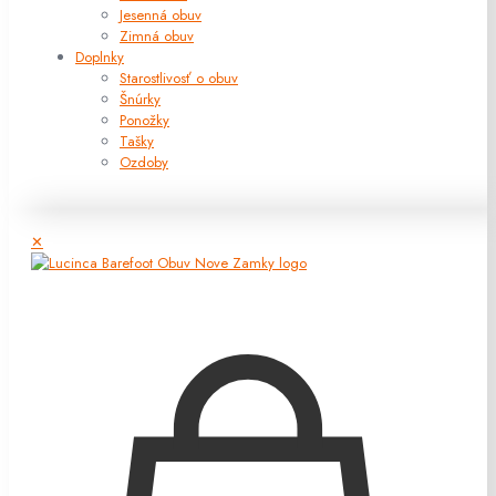
Jesenná obuv
Zimná obuv
Doplnky
Starostlivosť o obuv
Šnúrky
Ponožky
Tašky
Ozdoby
✕