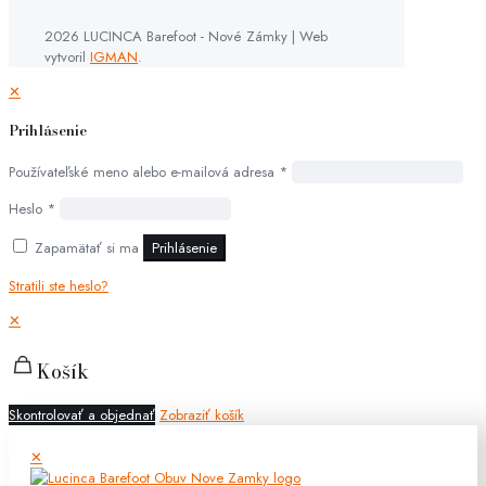
2026 LUCINCA Barefoot - Nové Zámky | Web
vytvoril
IGMAN
.
✕
Prihlásenie
Používateľské meno alebo e-mailová adresa
*
Heslo
*
Zapamätať si ma
Prihlásenie
Stratili ste heslo?
✕
Košík
Skontrolovať a objednať
Zobraziť košík
✕