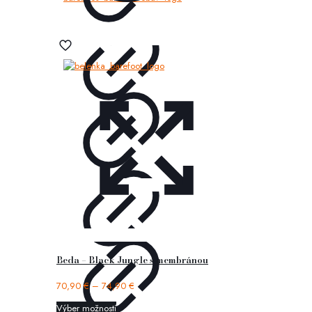
Beda – Black Jungle s membránou
70,90
€
–
74,90
€
Výber možností