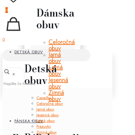
Dámska
0
obuv
0
Celoročná
obuv
DETSKÁ OBUV
Jarná
obuv
Detská
Letná
obuv
✕
obuv
Jesenná
obuv
Zimná
obuv
Capačky
Celoročná obuv
Jarná obuv
Jesenná obuv
Letná obuv
PÁNSKA OBUV
Prezuvky
Zimná obuv