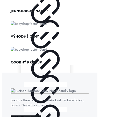
JEDNODUCHÝ NÁKUP
VÝHODNÉ CENY
OSOBNÝ PRÍSTUP
Lucinca Barefoot vám prináša kvalitnú barefootovú
obuv v Nových Zámkoch.