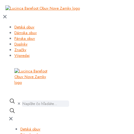
✕
Detská obuv
Dámska obuv
Pánska obuv
Doplnky
Značky
Výpredaj
✕
✕
Detská obuv