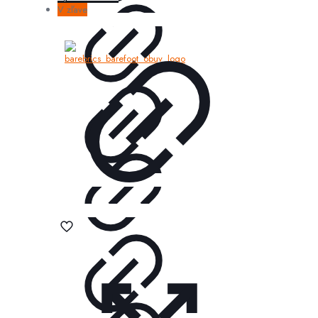
V zľave