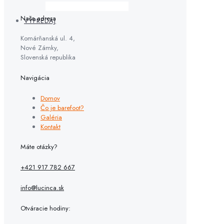
Naša adresa
VÝPREDAJ
Komárňanská ul. 4,
Nové Zámky,
Slovenská republika
Navigácia
Domov
Čo je barefoot?
Galéria
Kontakt
Máte otázky?
+421 917 782 667
info@lucinca.sk
Otváracie hodiny: