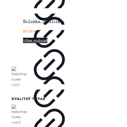
Be Lenka – flexi tyrkys
89,00
€
Výber možností
KVALITNÝ TOVAR