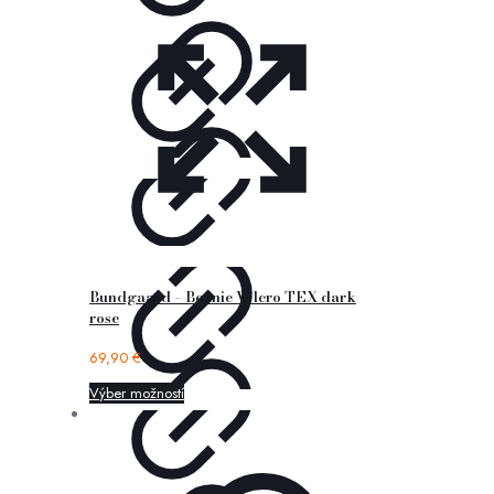
Bundgaard – Bennie Velcro TEX dark
rose
69,90
€
Výber možností