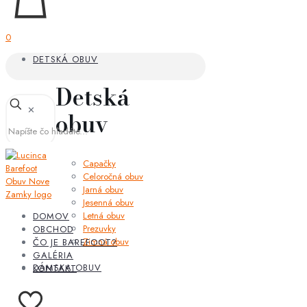
0
DETSKÁ OBUV
Detská
✕
obuv
Capačky
Celoročná obuv
Jarná obuv
Jesenná obuv
Letná obuv
DOMOV
Prezuvky
OBCHOD
Zimná obuv
ČO JE BAREFOOT?
GALÉRIA
DÁMSKA OBUV
KONTAKT