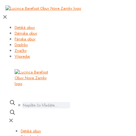
✕
Detská obuv
Dámska obuv
Pánska obuv
Doplnky
Značky
Výpredaj
✕
✕
Detská obuv