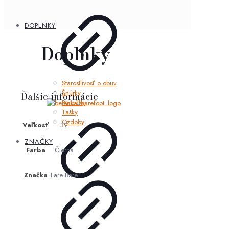
DOPLNKY
Doplnky
Starostlivosť o obuv
Šnúrky
Ďalšie informácie
Ponožky
Tašky
Ozdoby
Veľkosť
39
ZNAČKY
Farba
Čierna
Značka
Fare Bare