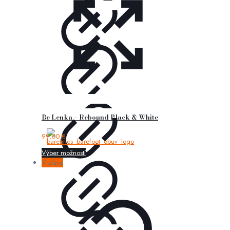
Be Lenka – Rebound Black & White
99,00
€
Výber možností
V zľave