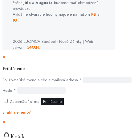
Počas
Júla
a
Augusta
budeme mať obmedzenú
prevádzku.
Aktuálne otváracie hodiny nájdete na našom
FB
a
IG
.
2026 LUCINCA Barefoot - Nové Zámky | Web
vytvoril
IGMAN
.
✕
Prihlásenie
Používateľské meno alebo e-mailová adresa
*
Heslo
*
Zapamätať si ma
Prihlásenie
Stratili ste heslo?
✕
Košík