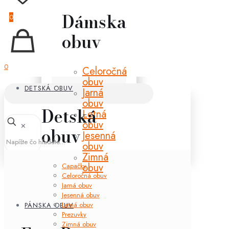
Dámska
0
obuv
0
Celoročná
obuv
DETSKÁ OBUV
Jarná
obuv
Detská
Letná
obuv
✕
obuv
Jesenná
obuv
Zimná
obuv
Capačky
Celoročná obuv
Jarná obuv
Jesenná obuv
Letná obuv
PÁNSKA OBUV
Prezuvky
Zimná obuv