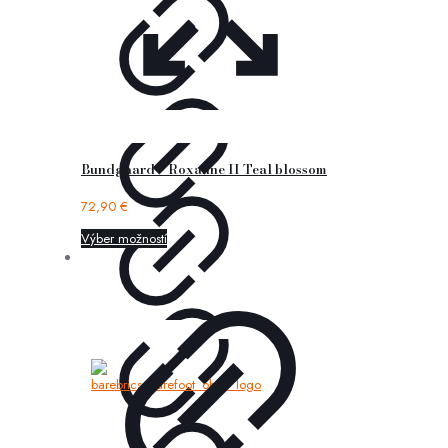
Bundgaard – Roxanne II Teal blossom
72,90
€
Výber možností