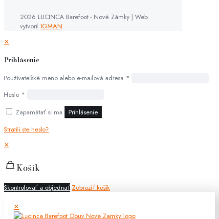
2026 LUCINCA Barefoot - Nové Zámky | Web
vytvoril
IGMAN
.
✕
Prihlásenie
Používateľské meno alebo e-mailová adresa
*
Heslo
*
Zapamätať si ma
Prihlásenie
Stratili ste heslo?
✕
Košík
Skontrolovať a objednať
Zobraziť košík
✕