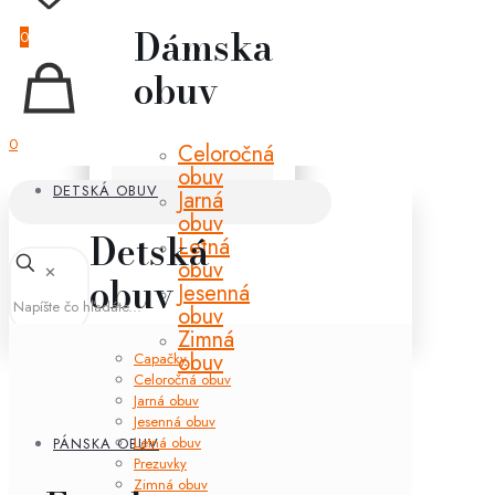
Dámska
0
obuv
0
Celoročná
obuv
DETSKÁ OBUV
Jarná
obuv
Detská
Letná
obuv
✕
obuv
Jesenná
obuv
Zimná
obuv
Capačky
Celoročná obuv
Jarná obuv
Jesenná obuv
Letná obuv
PÁNSKA OBUV
Prezuvky
Zimná obuv