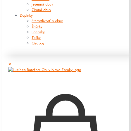
Jesenná obuv
Zimná obuv
Doplnky
Starostlivosť o obuv
Šnúrky
Ponožky
Tašky
Ozdoby
✕