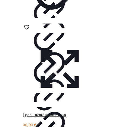
Igor – nemo solid ocean
30,00
€