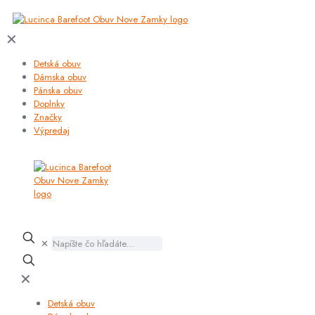
✕
Detská obuv
Dámska obuv
Pánska obuv
Doplnky
Značky
Výpredaj
✕
✕
Detská obuv