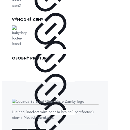
VÝHODNÉ CENY
OSOBNÝ PRÍSTUP
Lucinca Barefoot vám prináša kvalitnú barefootovú
obuv v Nových Zámkoch.