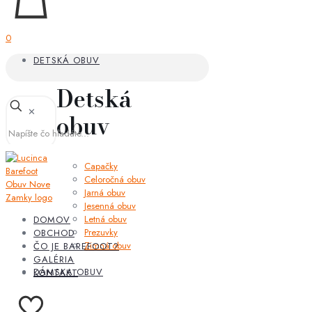
0
DETSKÁ OBUV
Detská
✕
obuv
Capačky
Celoročná obuv
Jarná obuv
Jesenná obuv
Letná obuv
DOMOV
Prezuvky
OBCHOD
Zimná obuv
ČO JE BAREFOOT?
GALÉRIA
DÁMSKA OBUV
KONTAKT