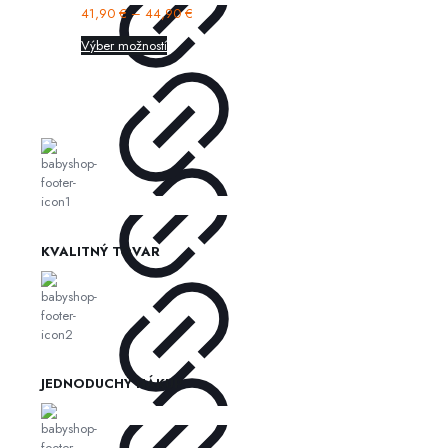
41,90
€
–
44,90
€
Výber možností
KVALITNÝ TOVAR
JEDNODUCHÝ NÁKUP