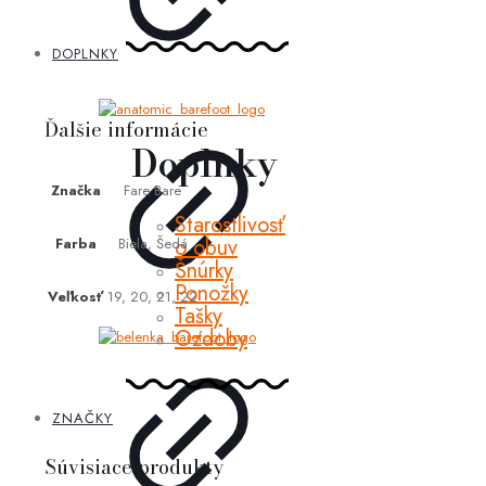
DOPLNKY
Ďalšie informácie
Doplnky
Značka
Fare Bare
Starostlivosť
o obuv
Farba
Biela, Šedá
Šnúrky
Ponožky
Veľkosť
19, 20, 21, 22
Tašky
Ozdoby
ZNAČKY
Súvisiace produkty