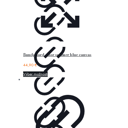
Bundgaard – nor summer blue canvas
44,90
€
Výber možností