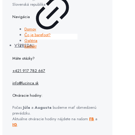
Slovenská republika
Navigácia
Domov
Čo je barefoot?
Galéria
VÝPREDAJ
Kontakt
Máte otázky?
+421 917 782 667
info@lucinca.sk
Otváracie hodiny:
Počas
Júla
a
Augusta
budeme mať obmedzenú
prevádzku.
Aktuálne otváracie hodiny nájdete na našom
FB
a
IG
.