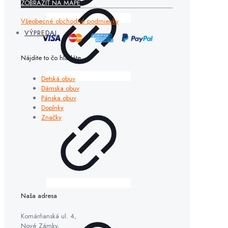
ZOBRAZIŤ NA MAPE
Všeobecné obchodné podmienky
VÝPREDAJ
Nájdite to čo hľadáte
Detská obuv
Dámska obuv
Pánska obuv
Doplnky
Značky
Naša adresa
Komárňanská ul. 4,
Nové Zámky,