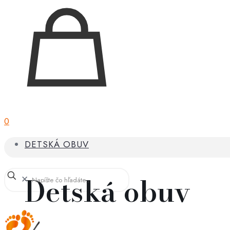
0
DETSKÁ OBUV
Detská obuv
✕