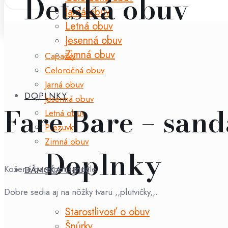
Detská obuv
Jarná obuv
Letná obuv
Jesenná obuv
Zimná obuv
Capačky
Celoročná obuv
Jarná obuv
DOPLNKY
Jesenná obuv
Fare Bare – sand
Letná obuv
Prezuvky
Zimná obuv
Doplnky
Kožené barefoot sandále.
DÁMSKA OBUV
Dobre sedia aj na nôžky tvaru ,,plutvičky,,.
Starostlivosť o obuv
Šnúrky