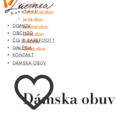
Capačky
Celoročná obuv
Jarná obuv
DOMOV
Jesenná obuv
OBCHOD
Letná obuv
ČO JE BAREFOOT?
Prezuvky
GALÉRIA
Zimná obuv
KONTAKT
DÁMSKA OBUV
Dámska obuv