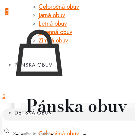
Celoročná obuv
0
Jarná obuv
Letná obuv
Jesenná obuv
Zimná obuv
PÁNSKA OBUV
0
Pánska obuv
DETSKÁ OBUV
Celoročná obuv
✕