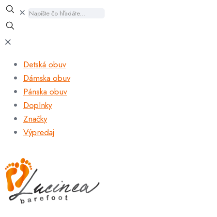
✕
✕
Detská obuv
Dámska obuv
Pánska obuv
Doplnky
Značky
Výpredaj