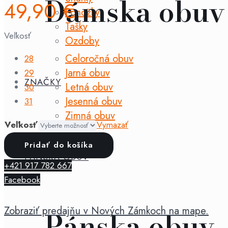
Dámska obuv
49,90
€
Ponožky
Tašky
Veľkosť
Ozdoby
Celoročná obuv
28
Jarná obuv
29
ZNAČKY
Letná obuv
30
Jesenná obuv
31
Zimná obuv
Veľkosť
Vymazať
množstvo
Pridať do košíka
Fare
PÁNSKA OBUV
+421 917 782 667
Bare
Facebook
-
sandále
Zobraziť predajňu v Nových Zámkoch na mape.
Rosalie
Pánska obuv
lososové