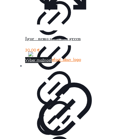
Igor – nemo solid new green
30,00
€
Výber možností