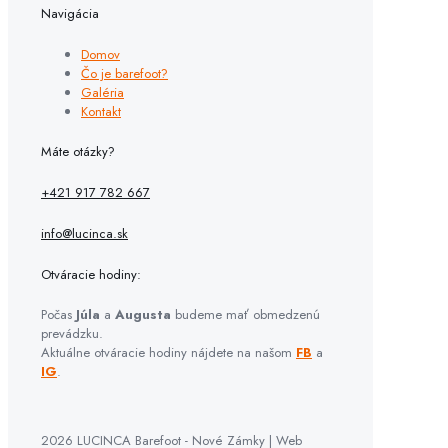
Navigácia
Domov
Čo je barefoot?
Galéria
Kontakt
Máte otázky?
+421 917 782 667
info@lucinca.sk
Otváracie hodiny:
Počas
Júla
a
Augusta
budeme mať obmedzenú
prevádzku.
Aktuálne otváracie hodiny nájdete na našom
FB
a
IG
.
2026 LUCINCA Barefoot - Nové Zámky | Web