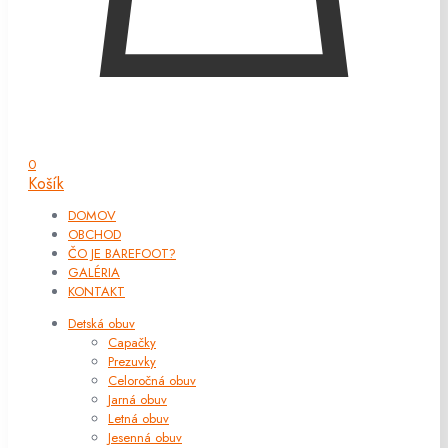
0
Košík
DOMOV
OBCHOD
ČO JE BAREFOOT?
GALÉRIA
KONTAKT
Detská obuv
Capačky
Prezuvky
Celoročná obuv
Jarná obuv
Letná obuv
Jesenná obuv