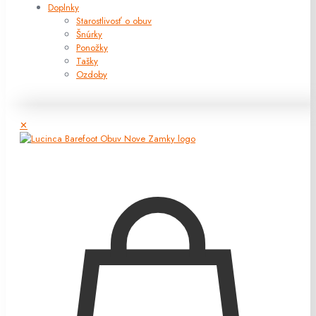
Doplnky
Starostlivosť o obuv
Šnúrky
Ponožky
Tašky
Ozdoby
✕