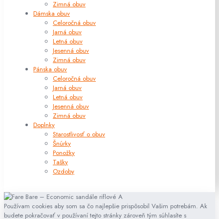
Zimná obuv
Dámska obuv
Celoročná obuv
Jarná obuv
Letná obuv
Jesenná obuv
Zimná obuv
Pánska obuv
Celoročná obuv
Jarná obuv
Letná obuv
Jesenná obuv
Zimná obuv
Doplnky
Starostlivosť o obuv
Šnúrky
Ponožky
Tašky
Ozdoby
Používam cookies aby som sa čo najlepšie prispôsobil Vašim potrebám. Ak
budete pokračovať v používaní tejto stránky zároveň tým súhlasíte s