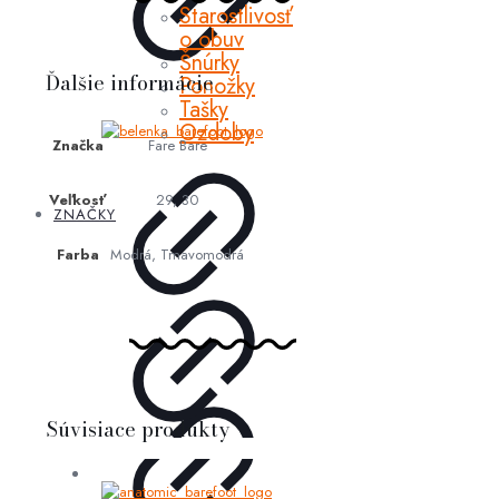
Starostlivosť
o obuv
Šnúrky
Ďalšie informácie
Ponožky
Tašky
Ozdoby
Značka
Fare Bare
Veľkosť
29, 30
ZNAČKY
Farba
Modrá, Tmavomodrá
Súvisiace produkty