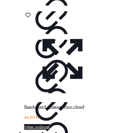
Bundgaard – tamara rose cloud
44,90
€
Výber možností