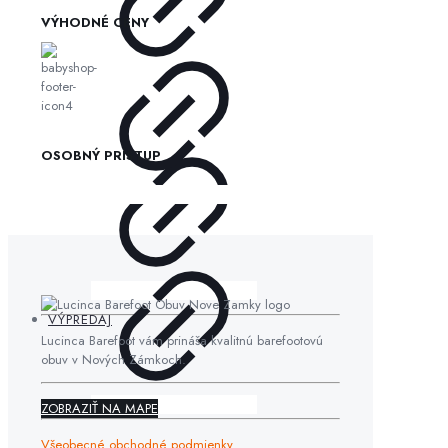
VÝHODNÉ CENY
OSOBNÝ PRÍSTUP
VÝPREDAJ
Lucinca Barefoot vám prináša kvalitnú barefootovú
obuv v Nových Zámkoch.
ZOBRAZIŤ NA MAPE
Všeobecné obchodné podmienky