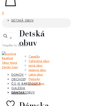
0
DETSKÁ OBUV
Detská
✕
obuv
Capačky
Celoročná obuv
Jarná obuv
Jesenná obuv
Letná obuv
DOMOV
Prezuvky
OBCHOD
Zimná obuv
ČO JE BAREFOOT?
GALÉRIA
DÁMSKA OBUV
KONTAKT
Dámska