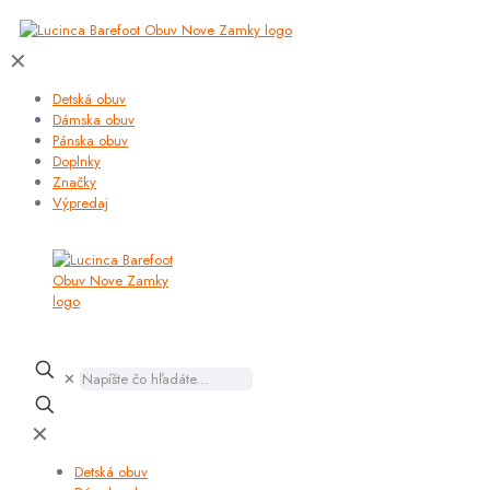
✕
Detská obuv
Dámska obuv
Pánska obuv
Doplnky
Značky
Výpredaj
✕
✕
Detská obuv