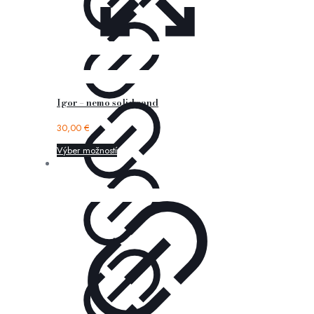
Igor – nemo solid sand
30,00
€
Výber možností