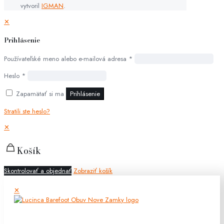
vytvoril
IGMAN
.
✕
Prihlásenie
Používateľské meno alebo e-mailová adresa
*
Heslo
*
Zapamätať si ma
Prihlásenie
Stratili ste heslo?
✕
Košík
Skontrolovať a objednať
Zobraziť košík
✕