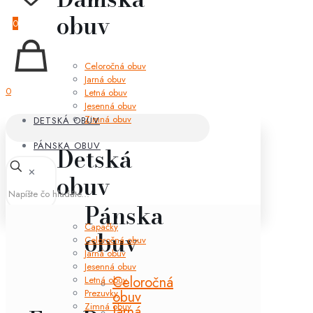
obuv
0
Celoročná obuv
Jarná obuv
0
Letná obuv
Jesenná obuv
Zimná obuv
DETSKÁ OBUV
PÁNSKA OBUV
Detská
✕
obuv
Pánska
Capačky
obuv
Celoročná obuv
Jarná obuv
Jesenná obuv
Celoročná
Letná obuv
Prezuvky
obuv
Zimná obuv
Jarná