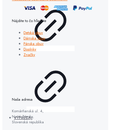
Nájdite to čo hľadáte
Detská obuv
Dámska obuv
Pánska obuv
Doplnky
Značky
Naša adresa
Komárňanská ul. 4,
Nové Zámky,
VÝPREDAJ
Slovenská republika