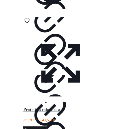
Protetika roby brown
38,90
€
–
41,90
€