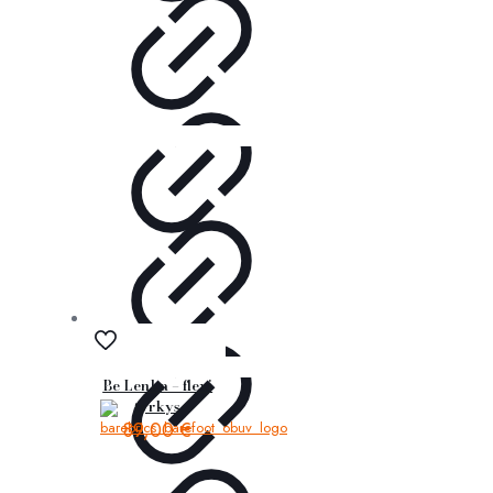
Be Lenka – flexi
tyrkys
89,00
€