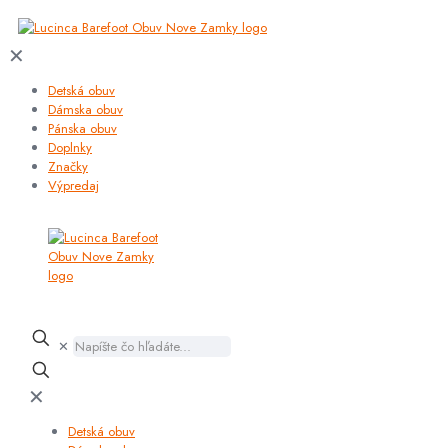
✕
Detská obuv
Dámska obuv
Pánska obuv
Doplnky
Značky
Výpredaj
✕
✕
Detská obuv