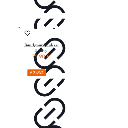
Bundgaard – skye
II navy
75,90
€
V ZĽAVE