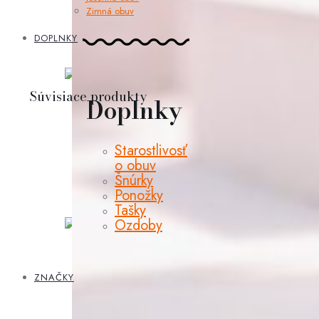
Zimná obuv
DOPLNKY
Súvisiace produkty
Doplnky
Starostlivosť
o obuv
Šnúrky
Ponožky
Tašky
Ozdoby
ZNAČKY