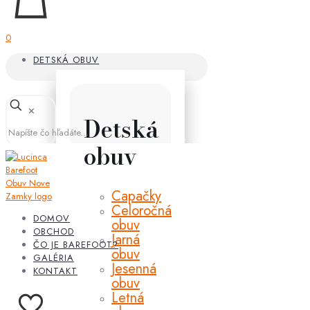
0
DETSKÁ OBUV
✕
Detská
obuv
Capačky
Celoročná
DOMOV
obuv
OBCHOD
Jarná
ČO JE BAREFOOT?
obuv
GALÉRIA
Jesenná
KONTAKT
obuv
Letná