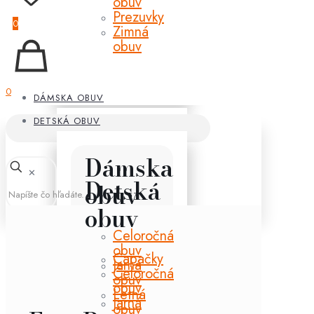
obuv
Prezuvky
0
Zimná
obuv
0
DÁMSKA OBUV
DETSKÁ OBUV
Dámska
✕
Detská
obuv
obuv
Celoročná
obuv
Capačky
Jarná
Celoročná
obuv
obuv
Letná
Jarná
obuv