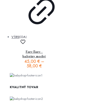
VÝPREDAJ
Fare Bare –
baleríny modré
45,00
€
–
58,00
€
KVALITNÝ TOVAR