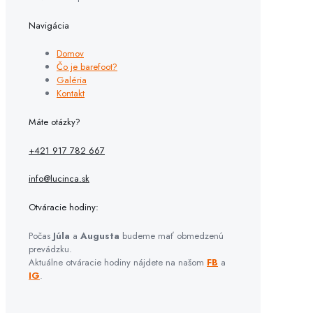
Navigácia
Domov
Čo je barefoot?
Galéria
Kontakt
Máte otázky?
+421 917 782 667
info@lucinca.sk
Otváracie hodiny:
Počas
Júla
a
Augusta
budeme mať obmedzenú
prevádzku.
Aktuálne otváracie hodiny nájdete na našom
FB
a
IG
.