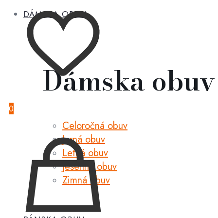
DÁMSKA OBUV
Dámska obuv
0
Celoročná obuv
Jarná obuv
Letná obuv
Jesenná obuv
Zimná obuv