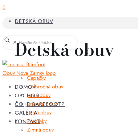
0
DETSKÁ OBUV
Detská obuv
✕
Capačky
Celoročná obuv
DOMOV
Jarná obuv
OBCHOD
Jesenná obuv
ČO JE BAREFOOT?
Letná obuv
GALÉRIA
Prezuvky
KONTAKT
Zimná obuv