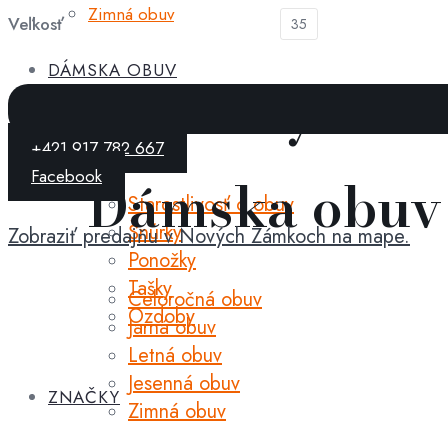
Zimná obuv
Veľkosť
35
DÁMSKA OBUV
Doplnky
+421 917 782 667
Facebook
Dámska obuv
Starostlivosť o obuv
Šnúrky
Zobraziť predajňu v Nových Zámkoch na mape.
Ponožky
Tašky
Celoročná obuv
Ozdoby
Jarná obuv
Letná obuv
Jesenná obuv
ZNAČKY
Zimná obuv