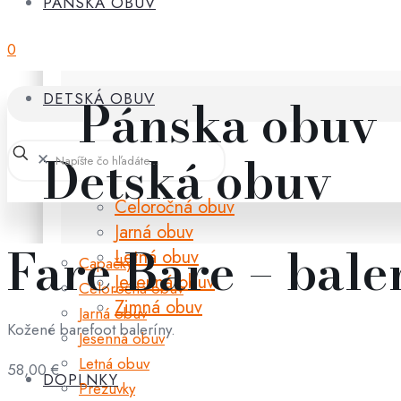
PÁNSKA OBUV
0
Pánska obuv
DETSKÁ OBUV
Detská obuv
✕
Celoročná obuv
Jarná obuv
Fare Bare – bale
Letná obuv
Capačky
Jesenná obuv
Celoročná obuv
Zimná obuv
Jarná obuv
Kožené barefoot baleríny.
Jesenná obuv
Letná obuv
58,00
€
DOPLNKY
Prezuvky