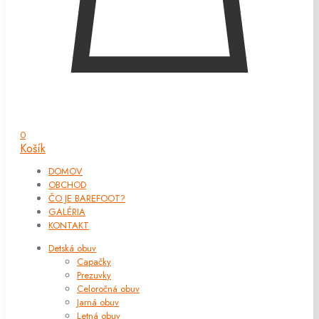
0
Košík
DOMOV
OBCHOD
ČO JE BAREFOOT?
GALÉRIA
KONTAKT
Detská obuv
Capačky
Prezuvky
Celoročná obuv
Jarná obuv
Letná obuv