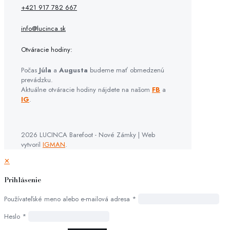
+421 917 782 667
info@lucinca.sk
Otváracie hodiny:
Počas
Júla
a
Augusta
budeme mať obmedzenú
prevádzku.
Aktuálne otváracie hodiny nájdete na našom
FB
a
IG
.
2026 LUCINCA Barefoot - Nové Zámky | Web
vytvoril
IGMAN
.
✕
Prihlásenie
Používateľské meno alebo e-mailová adresa
*
Heslo
*