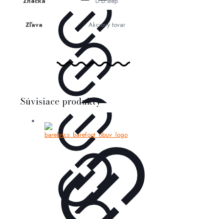
Značka
D.D.step
Zľava
Akciový tovar
Súvisiace produkty