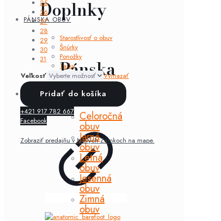
Doplnky
25
26
PÁNSKA OBUV
27
28
Starostlivosť o obuv
29
Šnúrky
30
Ponožky
31
Pánska
Tašky
Ozdoby
Veľkosť
Vymazať
obuv
množstvo
Pridať do košíka
ZNAČKY
D.D.step
-
+421 917 782 667
zimná
Celoročná
Facebook
obuv
obuv
073
Jarná
Zobraziť predajňu v Nových Zámkoch na mape.
Chocolate
obuv
dievča
Letná
obuv
Jesenná
obuv
Zimná
obuv