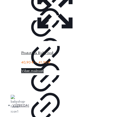
Protetika Roby red
40,90
€
–
41,90
€
Výber možností
VÝPREDAJ