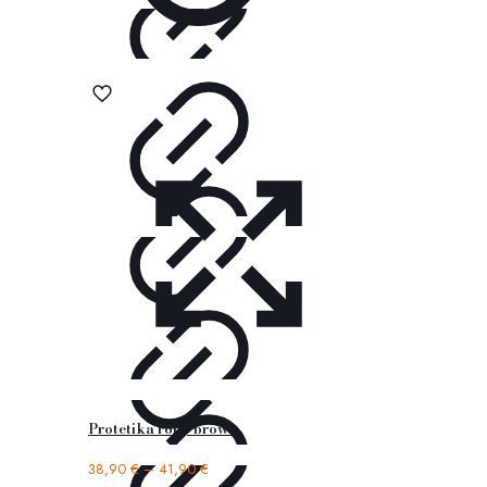
Protetika roby brown
38,90
€
–
41,90
€