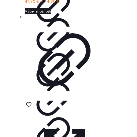
41,90
€
–
44,90
€
Výber možností