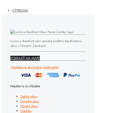
VÝPREDAJ
Lucinca Barefoot vám prináša kvalitnú barefootovú
obuv v Nových Zámkoch.
ZOBRAZIŤ NA MAPE
Všeobecné obchodné podmienky
Nájdite to čo hľadáte
Detská obuv
Dámska obuv
Pánska obuv
Doplnky