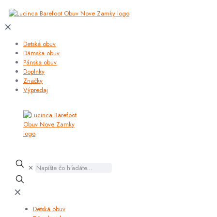
✕
Detská obuv
Dámska obuv
Pánska obuv
Doplnky
Značky
Výpredaj
✕
✕
Detská obuv