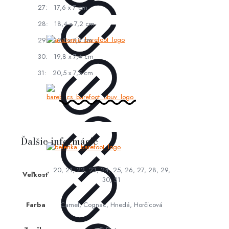
27: 17,6 x 7 cm
28: 18,4 x 7,2 cm
29: 19,1 x 7,3 cm
30: 19,8 x 7,4 cm
31: 20,5 x 7,5 cm
Ďalšie informácie
20, 21, 22, 23, 24, 25, 26, 27, 28, 29,
Veľkosť
30, 31
Farba
Camel, Cognac, Hnedá, Horčicová