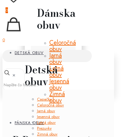
Dámska
0
obuv
0
Celoročná
obuv
DETSKÁ OBUV
Jarná
obuv
Detská
Letná
obuv
✕
obuv
Jesenná
obuv
Zimná
obuv
Capačky
Celoročná obuv
Jarná obuv
Jesenná obuv
Letná obuv
PÁNSKA OBUV
Prezuvky
Zimná obuv