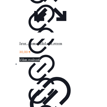
Igor – nemo solid new green
30,00
€
Výber možností