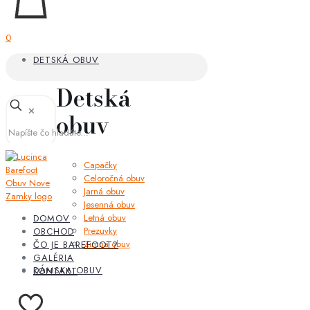
0
DETSKÁ OBUV
Detská
✕
obuv
Capačky
Celoročná obuv
Jarná obuv
Jesenná obuv
Letná obuv
DOMOV
Prezuvky
OBCHOD
Zimná obuv
ČO JE BAREFOOT?
GALÉRIA
DÁMSKA OBUV
KONTAKT