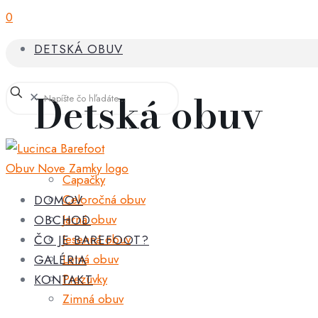
0
DETSKÁ OBUV
Detská obuv
✕
Capačky
Celoročná obuv
DOMOV
Jarná obuv
OBCHOD
Jesenná obuv
ČO JE BAREFOOT?
Letná obuv
GALÉRIA
Prezuvky
KONTAKT
Zimná obuv