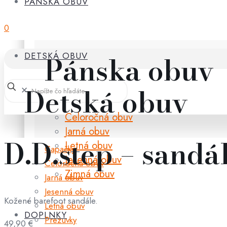
PÁNSKA OBUV
0
Pánska obuv
DETSKÁ OBUV
Detská obuv
✕
Celoročná obuv
Jarná obuv
D.D.step – sandá
Letná obuv
Capačky
Jesenná obuv
Celoročná obuv
Zimná obuv
Jarná obuv
Jesenná obuv
Kožené barefoot sandále.
Letná obuv
DOPLNKY
Prezuvky
49,90
€