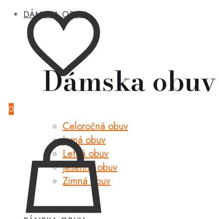
DÁMSKA OBUV
Dámska obuv
0
Celoročná obuv
Jarná obuv
Letná obuv
Jesenná obuv
Zimná obuv