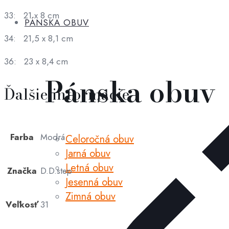
33: 21 x 8 cm
PÁNSKA OBUV
34: 21,5 x 8,1 cm
36: 23 x 8,4 cm
Pánska obuv
Ďalšie informácie
Farba
Modrá
Celoročná obuv
Jarná obuv
Letná obuv
Značka
D.D.step
Jesenná obuv
Zimná obuv
Veľkosť
31