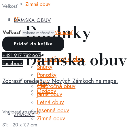
Zimná obuv
Veľkosť
31
DÁMSKA OBUV
Doplnky
Veľkosť
Vymazať
množstvo
Pridať do košíka
D.D.step
Dámska obuv
+421 917 782 667
-
Starostlivosť o obuv
Facebook
sandále
Šnúrky
royal
Ponožky
Zobraziť predajňu v Nových Zámkoch na mape.
blue
Tašky
Celoročná obuv
063
Ozdoby
Jarná obuv
Letná obuv
Jesenná obuv
Vnútorné rozmery:
ZNAČKY
Zimná obuv
31: 20 x 7,7 cm