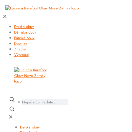
✕
Detská obuv
Dámska obuv
Pánska obuv
Doplnky
Značky
Výpredaj
✕
✕
Detská obuv