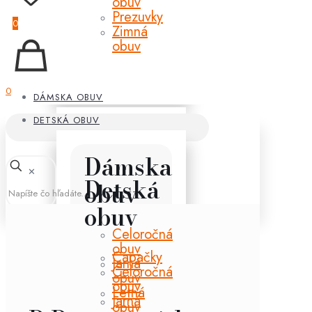
obuv
Prezuvky
0
Zimná
obuv
0
DÁMSKA OBUV
DETSKÁ OBUV
Dámska
✕
Detská
obuv
obuv
Celoročná
obuv
Capačky
Jarná
Celoročná
obuv
obuv
Letná
Jarná
obuv