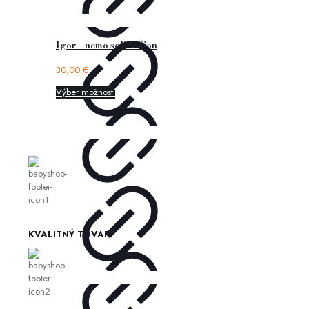
Igor – nemo solid dijon
30,00
€
Výber možností
KVALITNÝ TOVAR