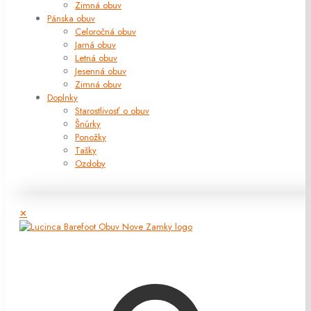
Zimná obuv
Pánska obuv
Celoročná obuv
Jarná obuv
Letná obuv
Jesenná obuv
Zimná obuv
Doplnky
Starostlivosť o obuv
Šnúrky
Ponožky
Tašky
Ozdoby
✕