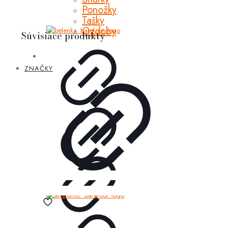
Ponožky
Tašky
Ozdoby
Súvisiace produkty
ZNAČKY