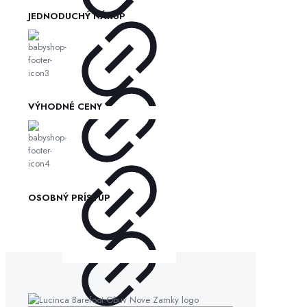
JEDNODUCHÝ NÁKUP
VÝHODNÉ CENY
OSOBNÝ PRÍSTUP