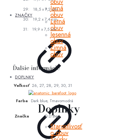
obuv
Jarná
29: 18,5 x 7,2 cm
obuv
ZNAČKY
30: 19,2 x 7,4 cm
Letná
obuv
31: 19,9 x 7,5 cm
Jesenná
obuv
Zimná
obuv
Ďalšie informácie
DOPLNKY
Veľkosť
26, 27, 28, 29, 30, 31
Farba
Dark blue, Tmavomodrá
Doplnky
Značka
D.D.step
Starostlivosť
o obuv
Šnúrky