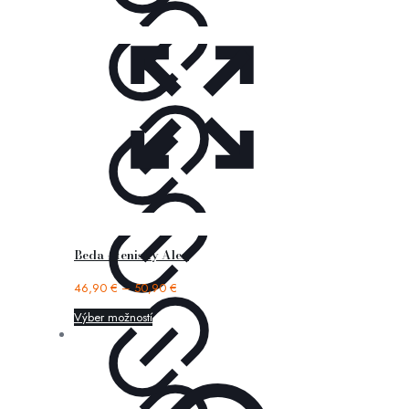
Beda – tenisky Alex
46,90
€
–
50,90
€
Výber možností