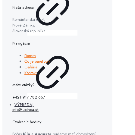
Naša adresa
Komárňanská ul. 4,
Nové Zámky,
Slovenská republika
Navigácia
Domov
Čo je barefoot?
Galéria
Kontakt
Máte otázky?
+421 917 782 667
VÝPREDAJ
info@lucinca.sk
Otváracie hodiny:
Počas
Júla
a
Augusta
budeme mať obmedzenú