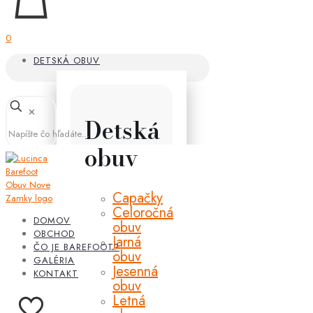
0
DETSKÁ OBUV
✕
Detská
obuv
Capačky
Celoročná
DOMOV
obuv
OBCHOD
Jarná
ČO JE BAREFOOT?
obuv
GALÉRIA
Jesenná
KONTAKT
obuv
Letná