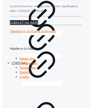
Lucinca Barefoot vám prináša kvalitnú barefootovú
obuv v Nových Zámkoch.
ZOBRAZIŤ NA MAPE
Všeobecné obchodné podmienky
Nájdite to čo hľadáte
Detská obuv
Dámska obuv
VÝPREDAJ
Pánska obuv
Doplnky
Značky