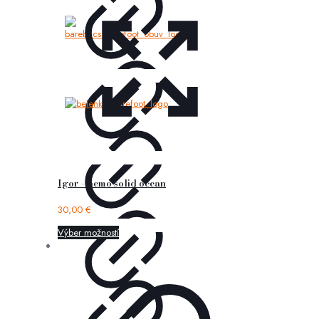
Igor – nemo solid ocean
30,00
€
Výber možností