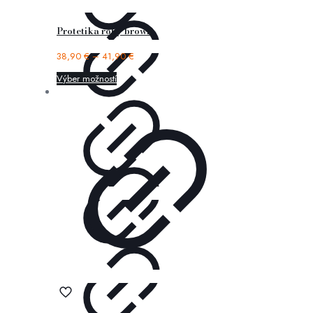
Protetika roby brown
38,90
€
–
41,90
€
Výber možností