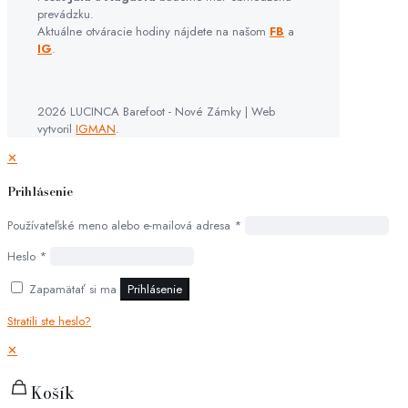
prevádzku.
Aktuálne otváracie hodiny nájdete na našom
FB
a
IG
.
2026 LUCINCA Barefoot - Nové Zámky | Web
vytvoril
IGMAN
.
✕
Prihlásenie
Používateľské meno alebo e-mailová adresa
*
Heslo
*
Zapamätať si ma
Prihlásenie
Stratili ste heslo?
✕
Košík