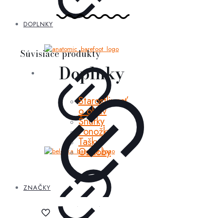
DOPLNKY
Súvisiace produkty
Doplnky
Starostlivosť
o obuv
Šnúrky
Ponožky
Tašky
Ozdoby
ZNAČKY