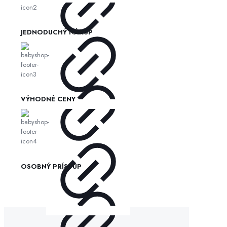
JEDNODUCHÝ NÁKUP
VÝHODNÉ CENY
OSOBNÝ PRÍSTUP