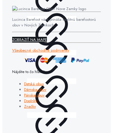
Lucinca Barefoot vám prináša kvalitnú barefootovú
obuv v Nových Zámkoch.
ZOBRAZIŤ NA MAPE
Všeobecné obchodné podmienky
Nájdite to čo hľadáte
Detská obuv
Dámska obuv
Pánska obuv
Doplnky
Značky