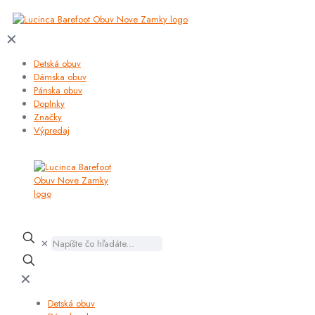
✕
Detská obuv
Dámska obuv
Pánska obuv
Doplnky
Značky
Výpredaj
✕
✕
Detská obuv