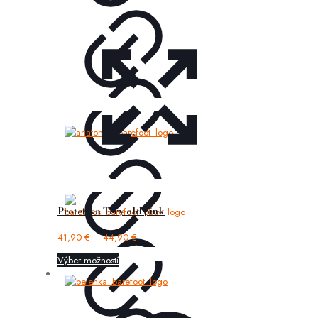
Protetika Tery old pink
41,90
€
–
44,90
€
Výber možností