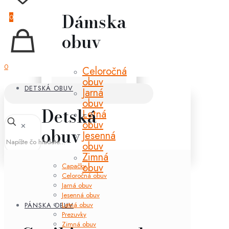
Dámska
0
obuv
0
Celoročná
obuv
DETSKÁ OBUV
Jarná
obuv
Detská
Letná
obuv
✕
obuv
Jesenná
obuv
Zimná
obuv
Capačky
Celoročná obuv
Jarná obuv
Jesenná obuv
Letná obuv
PÁNSKA OBUV
Prezuvky
Zimná obuv