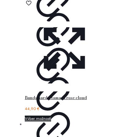
Bundgaard – tamara rose cloud
44,90
€
Výber možností