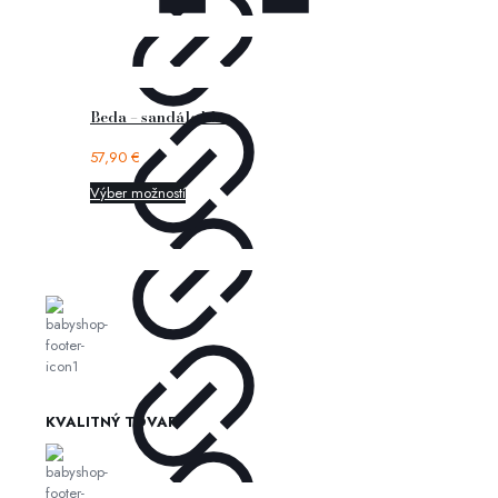
Beda – sandále blue
57,90
€
Výber možností
KVALITNÝ TOVAR