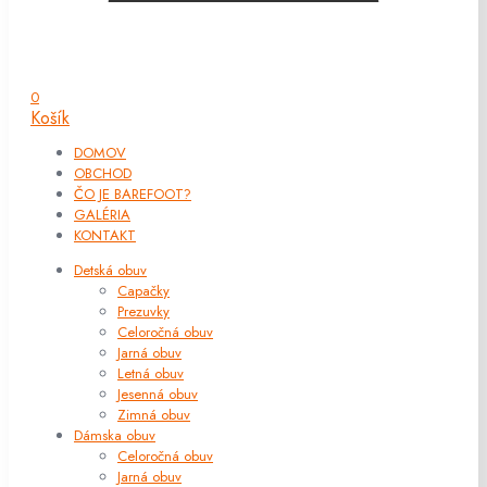
0
Košík
DOMOV
OBCHOD
ČO JE BAREFOOT?
GALÉRIA
KONTAKT
Detská obuv
Capačky
Prezuvky
Celoročná obuv
Jarná obuv
Letná obuv
Jesenná obuv
Zimná obuv
Dámska obuv
Celoročná obuv
Jarná obuv