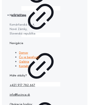
Naša adresa
VÝPREDAJ
Komárňanská ul. 4,
Nové Zámky,
Slovenská republika
Navigácia
Domov
Čo je barefoot?
Galéria
Kontakt
Máte otázky?
+421 917 782 667
info@lucinca.sk
Otváracie hodiny: