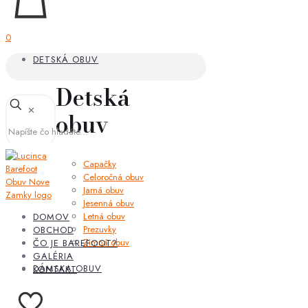
0
DETSKÁ OBUV
Detská
✕
obuv
Capačky
Celoročná obuv
Jarná obuv
Jesenná obuv
Letná obuv
DOMOV
Prezuvky
OBCHOD
Zimná obuv
ČO JE BAREFOOT?
GALÉRIA
DÁMSKA OBUV
KONTAKT