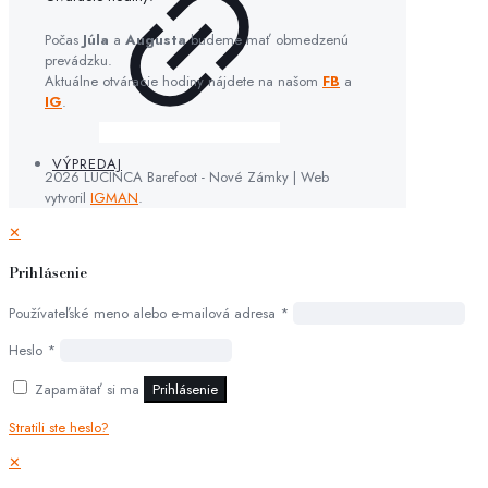
Počas
Júla
a
Augusta
budeme mať obmedzenú
prevádzku.
Aktuálne otváracie hodiny nájdete na našom
FB
a
IG
.
VÝPREDAJ
2026 LUCINCA Barefoot - Nové Zámky | Web
vytvoril
IGMAN
.
✕
Prihlásenie
Používateľské meno alebo e-mailová adresa
*
Heslo
*
Zapamätať si ma
Prihlásenie
Stratili ste heslo?
✕