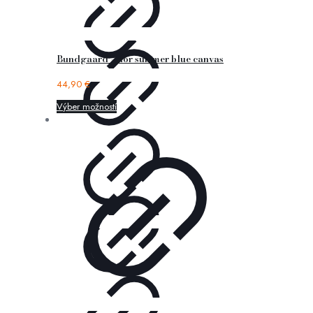
Bundgaard – nor summer blue canvas
44,90
€
Výber možností