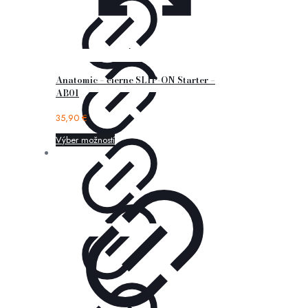
Anatomic – čierne SLIP-ON Starter –
AB01
35,90
€
Výber možností