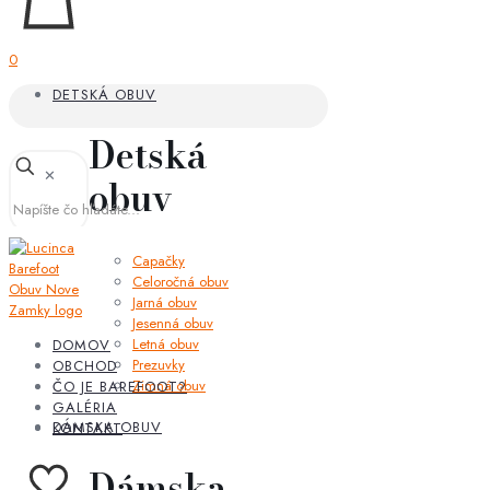
0
DETSKÁ OBUV
Detská
✕
obuv
Capačky
Celoročná obuv
Jarná obuv
Jesenná obuv
Letná obuv
DOMOV
Prezuvky
OBCHOD
Zimná obuv
ČO JE BAREFOOT?
GALÉRIA
DÁMSKA OBUV
KONTAKT
Dámska