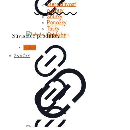
Starostlivosť
o obuv
Šnúrky
Ponožky
Tašky
Ozdoby
Súvisiace produkty
V zľave
ZNAČKY