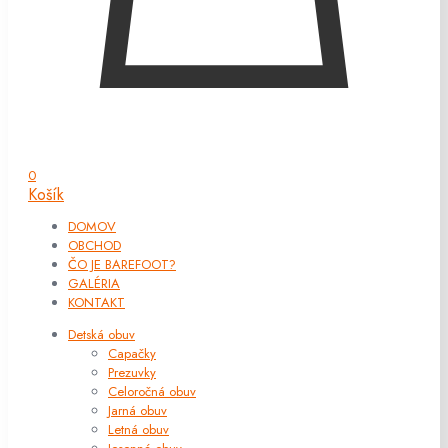
0
Košík
DOMOV
OBCHOD
ČO JE BAREFOOT?
GALÉRIA
KONTAKT
Detská obuv
Capačky
Prezuvky
Celoročná obuv
Jarná obuv
Letná obuv