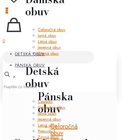
obuv
0
Celoročná obuv
Jarná obuv
0
Letná obuv
Jesenná obuv
Zimná obuv
DETSKÁ OBUV
PÁNSKA OBUV
Detská
✕
obuv
Pánska
Capačky
obuv
Celoročná obuv
Jarná obuv
Jesenná obuv
Celoročná
Letná obuv
Prezuvky
obuv
Zimná obuv
Jarná