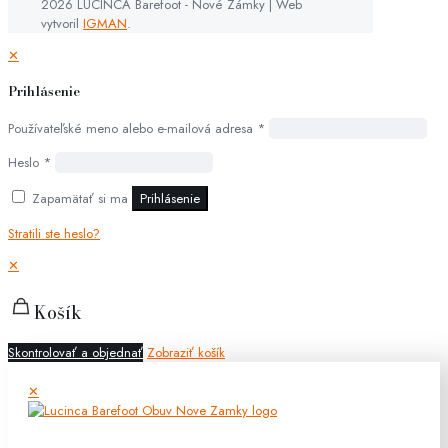
2026 LUCINCA Barefoot - Nové Zámky | Web
vytvoril
IGMAN
.
✕
Prihlásenie
Používateľské meno alebo e-mailová adresa
*
Heslo
*
Zapamätať si ma
Prihlásenie
Stratili ste heslo?
✕
Košík
Skontrolovať a objednať
Zobraziť košík
✕