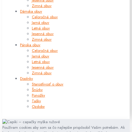
Jesenná obuv
Zimná obuv
Dámska obuv
Celoročná obuv
Jarná obuv
Letná obuv
Jesenná obuv
Zimná obuv
Pánska obuv
Celoročná obuv
Jarná obuv
Letná obuv
Jesenná obuv
Zimná obuv
Doplnky
Starostlivosť o obuv
Šnúrky
Ponožky
Tašky
Ozdoby
Používam cookies aby som sa čo najlepšie prispôsobil Vašim potrebám. Ak