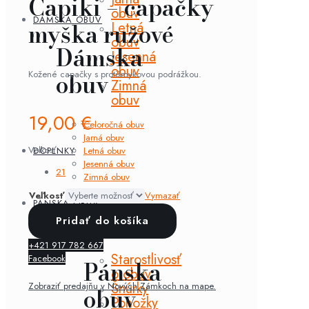
Capiki – capačky
obuv
DÁMSKA OBUV
myška ružové
Letná
obuv
Dámska
Jesenná
obuv
Kožené capačky s protišmykovou podrážkou.
obuv
Zimná
obuv
19,00
€
Celoročná obuv
Jarná obuv
Veľkosť
Letná obuv
DOPLNKY
Jesenná obuv
21
Zimná obuv
Veľkosť
Vymazať
PÁNSKA OBUV
množstvo
Doplnky
Pridať do košíka
Capiki
-
+421 917 782 667
capačky
Starostlivosť
Facebook
myška
Pánska
o obuv
ružové
Šnúrky
Zobraziť predajňu v Nových Zámkoch na mape.
obuv
Ponožky