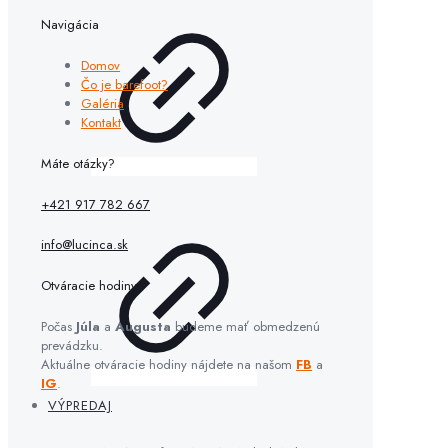
Navigácia
Domov
Čo je barefoot?
Galéria
Kontakt
Máte otázky?
+421 917 782 667
info@lucinca.sk
Otváracie hodiny:
Počas
Júla
a
Augusta
budeme mať obmedzenú
prevádzku.
Aktuálne otváracie hodiny nájdete na našom
FB
a
IG
.
VÝPREDAJ