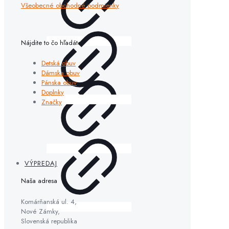
Všeobecné obchodné podmienky
Nájdite to čo hľadáte
Detská obuv
Dámska obuv
Pánska obuv
Doplnky
Značky
VÝPREDAJ
Naša adresa
Komárňanská ul. 4,
Nové Zámky,
Slovenská republika