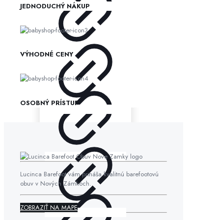
JEDNODUCHÝ NÁKUP
VÝHODNÉ CENY
OSOBNÝ PRÍSTUP
Lucinca Barefoot vám prináša kvalitnú barefootovú
obuv v Nových Zámkoch.
ZOBRAZIŤ NA MAPE