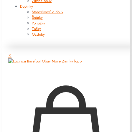
Zimná obuv
Doplnky
Starostlivosť o obuv
Šnúrky
Ponožky
Tašky
Ozdoby
✕