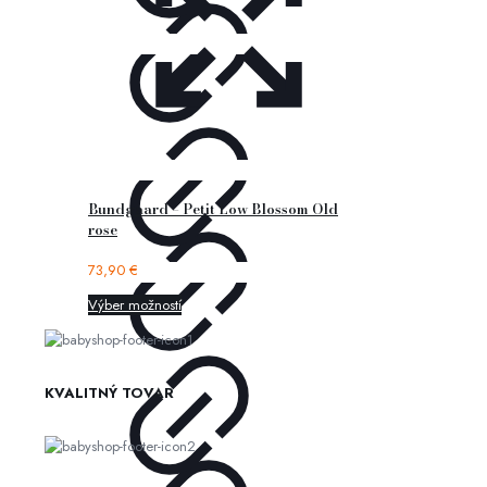
Bundgaard – Petit Low Blossom Old
rose
73,90
€
Výber možností
KVALITNÝ TOVAR