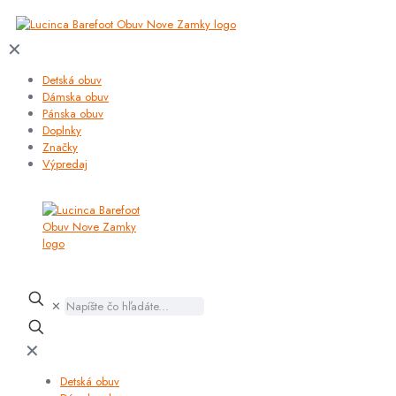
✕
Detská obuv
Dámska obuv
Pánska obuv
Doplnky
Značky
Výpredaj
✕
✕
Detská obuv