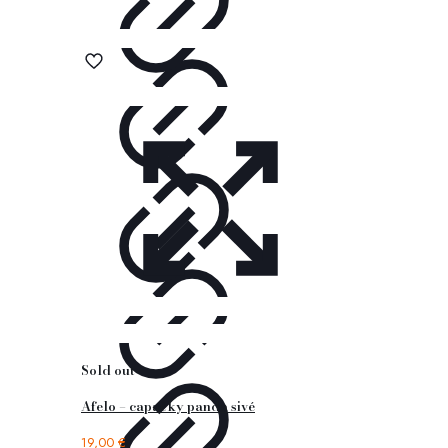
Sold out
Afelo – capačky panda sivé
19,00
€