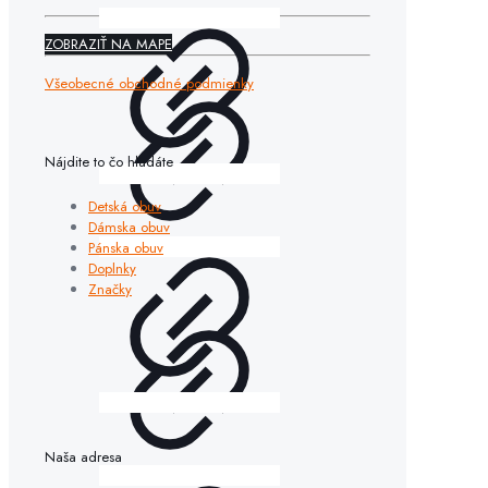
ZOBRAZIŤ NA MAPE
Všeobecné obchodné podmienky
Nájdite to čo hľadáte
Detská obuv
Dámska obuv
Pánska obuv
Doplnky
Značky
Naša adresa