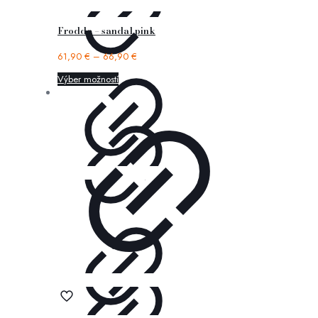
Froddo – sandal pink
61,90
€
–
66,90
€
Výber možností