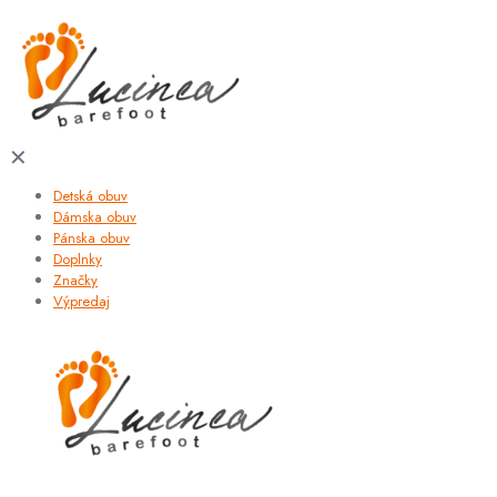
✕
Detská obuv
Dámska obuv
Pánska obuv
Doplnky
Značky
Výpredaj