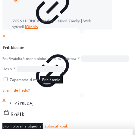
IG
.
2026 LUCINCA Barefoot - Nové Zámky | Web
vytvoril
IGMAN
.
✕
Prihlásenie
Používateľské meno alebo e-mailová adresa
*
Heslo
*
Zapamätať si ma
Prihlásenie
Stratili ste heslo?
✕
VÝPREDAJ
Košík
Skontrolovať a objednať
Zobraziť košík