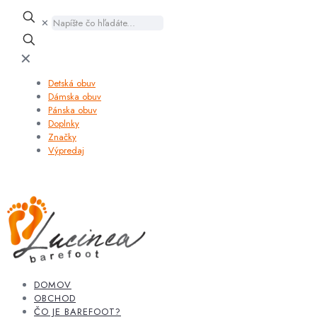
✕
✕
Detská obuv
Dámska obuv
Pánska obuv
Doplnky
Značky
Výpredaj
DOMOV
OBCHOD
ČO JE BAREFOOT?