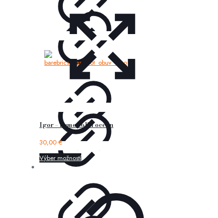
Igor – nemo solid ocean
30,00
€
Výber možností