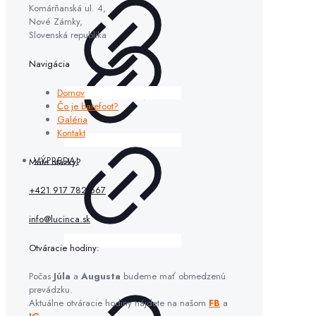
Komárňanská ul. 4,
Nové Zámky,
Slovenská republika
Navigácia
Domov
Čo je barefoot?
Galéria
Kontakt
VÝPREDAJ
Máte otázky?
+421 917 782 667
info@lucinca.sk
Otváracie hodiny:
Počas
Júla
a
Augusta
budeme mať obmedzenú
prevádzku.
Aktuálne otváracie hodiny nájdete na našom
FB
a