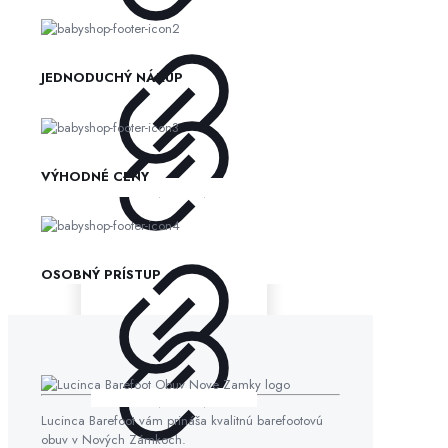
JEDNODUCHÝ NÁKUP
VÝHODNÉ CENY
OSOBNÝ PRÍSTUP
Lucinca Barefoot vám prináša kvalitnú barefootovú
obuv v Nových Zámkoch.