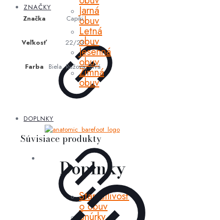
obuv
ZNAČKY
Jarná
Značka
Capiki
obuv
Letná
obuv
Veľkosť
22/23
Jesenná
obuv
Farba
Biela, Ružová, Sivá
Zimná
obuv
DOPLNKY
Súvisiace produkty
Doplnky
Starostlivosť
o obuv
Šnúrky