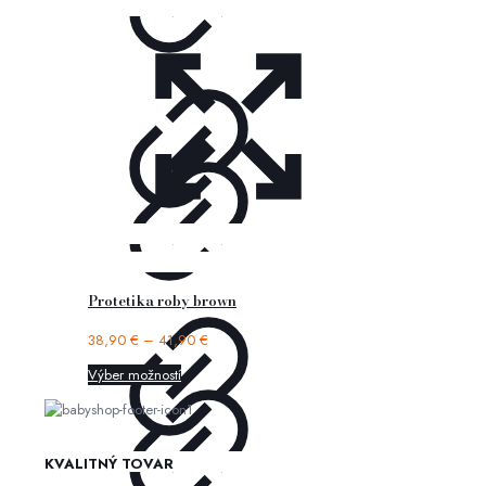
Protetika roby brown
38,90
€
–
41,90
€
Výber možností
KVALITNÝ TOVAR