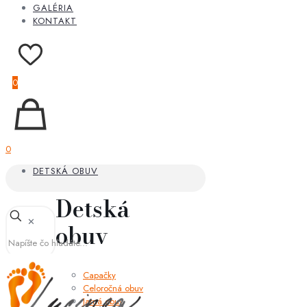
GALÉRIA
KONTAKT
0
0
DETSKÁ OBUV
Detská
✕
obuv
Capačky
Celoročná obuv
Jarná obuv