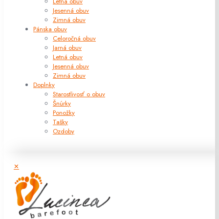
Letná obuv
Jesenná obuv
Zimná obuv
Pánska obuv
Celoročná obuv
Jarná obuv
Letná obuv
Jesenná obuv
Zimná obuv
Doplnky
Starostlivosť o obuv
Šnúrky
Ponožky
Tašky
Ozdoby
✕