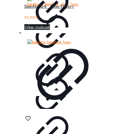
Bundgaard – Silas II navy
72,90
€
Výber možností