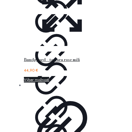
Bundgaard – tamara rose mili
44,90
€
Výber možností