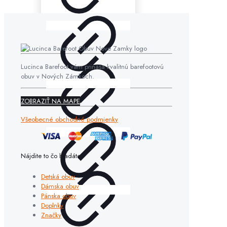
Lucinca Barefoot vám prináša kvalitnú barefootovú
obuv v Nových Zámkoch.
ZOBRAZIŤ NA MAPE
Všeobecné obchodné podmienky
Nájdite to čo hľadáte
Detská obuv
Dámska obuv
Pánska obuv
Doplnky
Značky