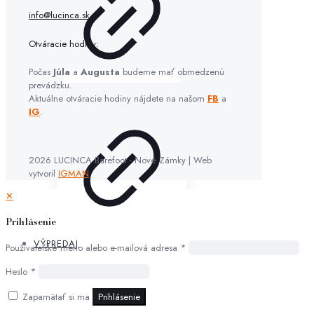
info@lucinca.sk
Otváracie hodiny:
Počas
Júla
a
Augusta
budeme mať obmedzenú
prevádzku.
Aktuálne otváracie hodiny nájdete na našom
FB
a
IG
.
2026 LUCINCA Barefoot - Nové Zámky | Web
vytvoril
IGMAN
.
✕
Prihlásenie
VÝPREDAJ
Používateľské meno alebo e-mailová adresa
*
Heslo
*
Zapamätať si ma
Prihlásenie