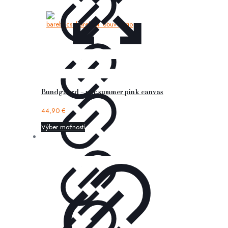
Bundgaard – nor summer pink canvas
44,90
€
Výber možností