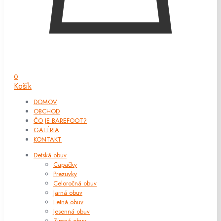
0
Košík
DOMOV
OBCHOD
ČO JE BAREFOOT?
GALÉRIA
KONTAKT
Detská obuv
Capačky
Prezuvky
Celoročná obuv
Jarná obuv
Letná obuv
Jesenná obuv
Zimná obuv