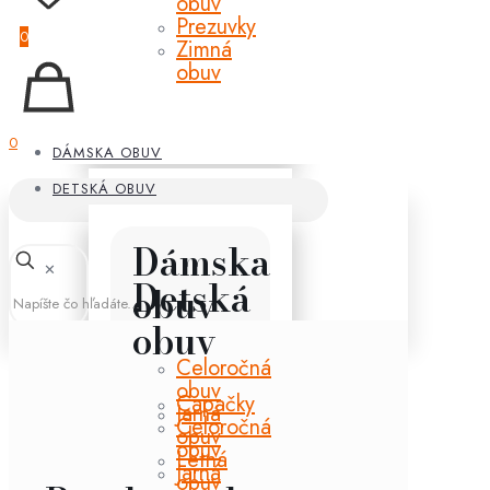
obuv
Prezuvky
0
Zimná
obuv
0
DÁMSKA OBUV
DETSKÁ OBUV
Dámska
✕
Detská
obuv
obuv
Celoročná
obuv
Capačky
Jarná
Celoročná
obuv
obuv
Letná
Jarná
obuv