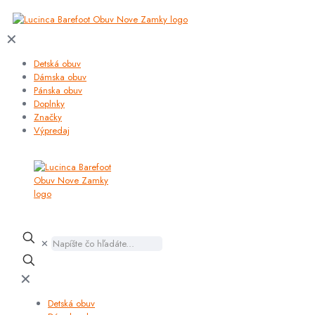
✕
Detská obuv
Dámska obuv
Pánska obuv
Doplnky
Značky
Výpredaj
✕
✕
Detská obuv