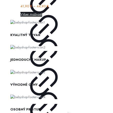
41,90
€
–
44,90
€
Výber možností
KVALITNÝ TOVAR
JEDNODUCHÝ NÁKUP
VÝHODNÉ CENY
OSOBNÝ PRÍSTUP