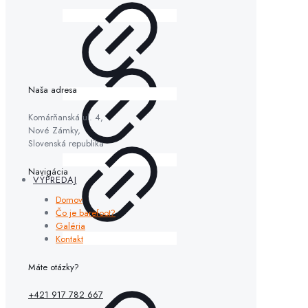
Naša adresa
Komárňanská ul. 4,
Nové Zámky,
Slovenská republika
Navigácia
VÝPREDAJ
Domov
Čo je barefoot?
Galéria
Kontakt
Máte otázky?
+421 917 782 667