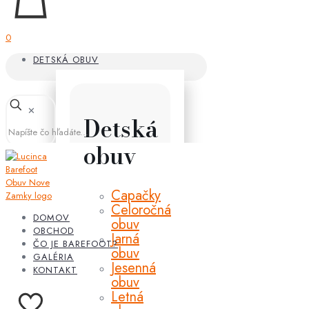
0
DETSKÁ OBUV
✕
Detská
obuv
Capačky
Celoročná
DOMOV
obuv
OBCHOD
Jarná
ČO JE BAREFOOT?
obuv
GALÉRIA
Jesenná
KONTAKT
obuv
Letná