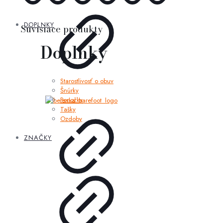
DOPLNKY
Súvisiace produkty
Doplnky
Starostlivosť o obuv
Šnúrky
Ponožky
Tašky
Ozdoby
ZNAČKY