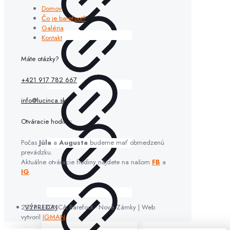
Domov
Čo je barefoot?
Galéria
Kontakt
Máte otázky?
+421 917 782 667
info@lucinca.sk
Otváracie hodiny:
Počas
Júla
a
Augusta
budeme mať obmedzenú
prevádzku.
Aktuálne otváracie hodiny nájdete na našom
FB
a
IG
.
2026 LUCINCA Barefoot - Nové Zámky | Web
VÝPREDAJ
vytvoril
IGMAN
.