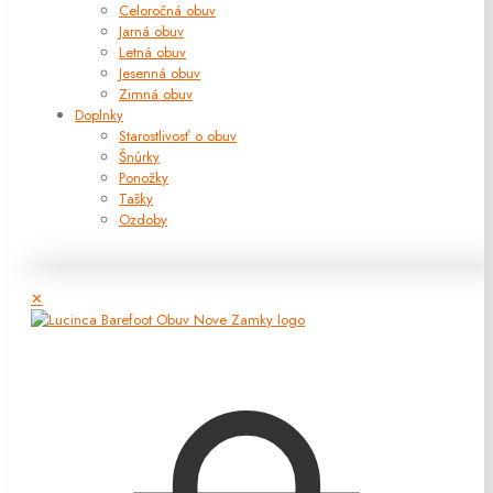
Celoročná obuv
Jarná obuv
Letná obuv
Jesenná obuv
Zimná obuv
Doplnky
Starostlivosť o obuv
Šnúrky
Ponožky
Tašky
Ozdoby
✕