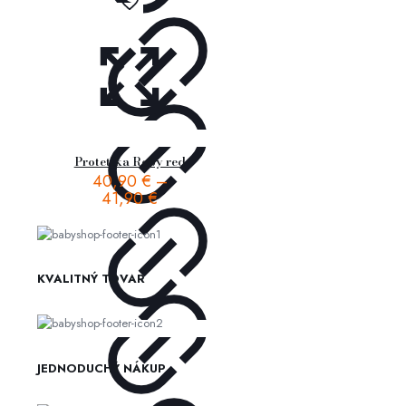
Protetika Roby red
40,90
€
–
41,90
€
KVALITNÝ TOVAR
JEDNODUCHÝ NÁKUP