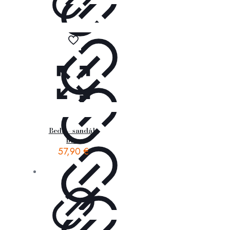
Beda – sandále
blue
57,90
€