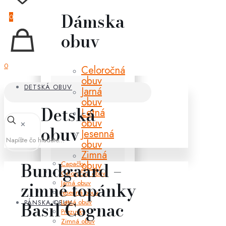
Dámska
0
obuv
0
Celoročná
obuv
DETSKÁ OBUV
Jarná
obuv
Detská
Letná
obuv
✕
obuv
Jesenná
obuv
Zimná
obuv
Bundgaard –
Capačky
Celoročná obuv
Jarná obuv
zimné topánky
Jesenná obuv
Letná obuv
PÁNSKA OBUV
Basil Cognac
Prezuvky
Zimná obuv