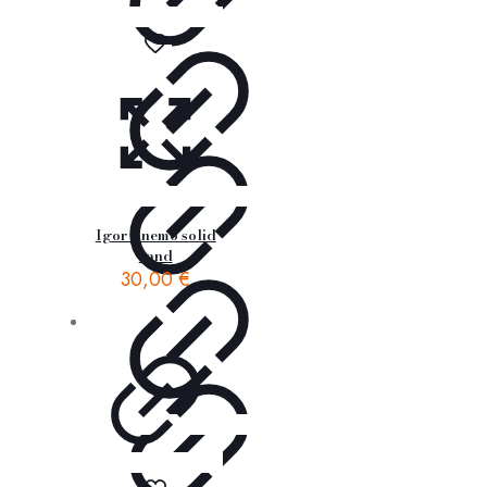
Igor – nemo solid
sand
30,00
€