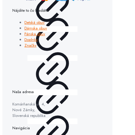
Nájdite to čo hľadáte
Detská obuv
Dámska obuv
Pánska obuv
Doplnky
Značky
Naša adresa
Komárňanská ul. 4,
Nové Zámky,
Slovenská republika
Navigácia