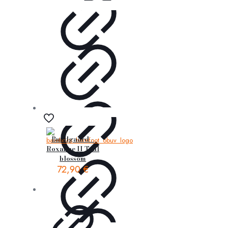
Bundgaard –
Roxanne II Teal
blossom
72,90
€