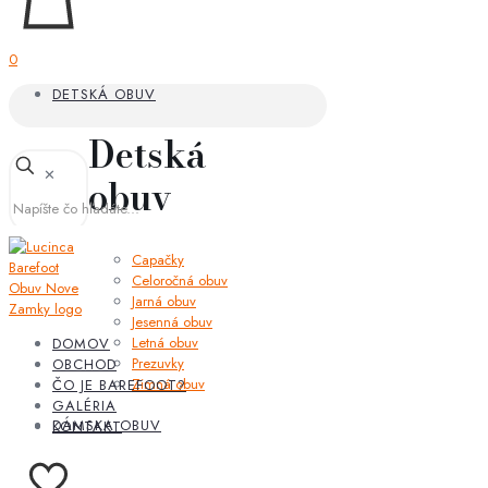
0
DETSKÁ OBUV
Detská
✕
obuv
Capačky
Celoročná obuv
Jarná obuv
Jesenná obuv
Letná obuv
DOMOV
Prezuvky
OBCHOD
Zimná obuv
ČO JE BAREFOOT?
GALÉRIA
DÁMSKA OBUV
KONTAKT