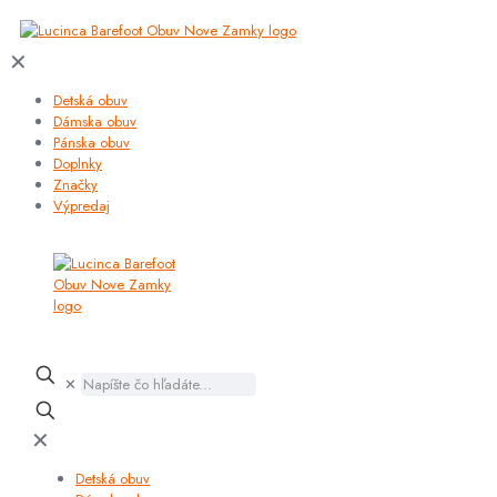
✕
Detská obuv
Dámska obuv
Pánska obuv
Doplnky
Značky
Výpredaj
✕
✕
Detská obuv