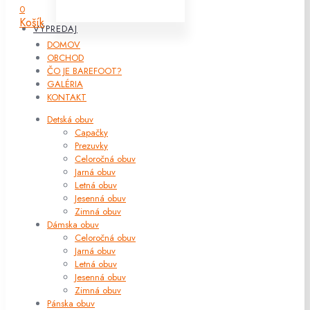
0
Košík
VÝPREDAJ
DOMOV
OBCHOD
ČO JE BAREFOOT?
GALÉRIA
KONTAKT
Detská obuv
Capačky
Prezuvky
Celoročná obuv
Jarná obuv
Letná obuv
Jesenná obuv
Zimná obuv
Dámska obuv
Celoročná obuv
Jarná obuv
Letná obuv
Jesenná obuv
Zimná obuv
Pánska obuv