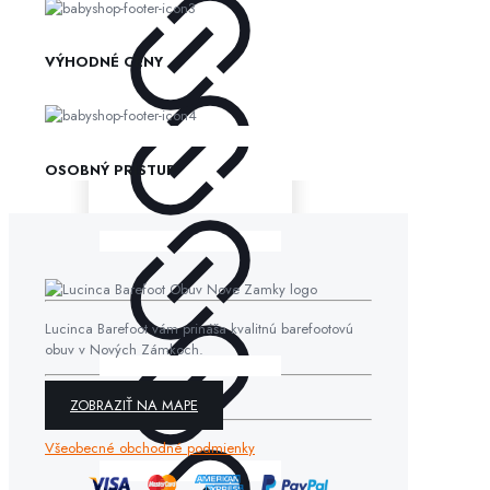
VÝHODNÉ CENY
OSOBNÝ PRÍSTUP
Lucinca Barefoot vám prináša kvalitnú barefootovú
obuv v Nových Zámkoch.
ZOBRAZIŤ NA MAPE
Všeobecné obchodné podmienky