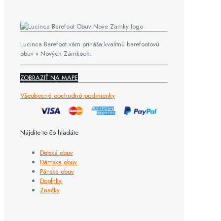
Lucinca Barefoot vám prináša kvalitnú barefootovú
obuv v Nových Zámkoch.
ZOBRAZIŤ NA MAPE
Všeobecné obchodné podmienky
Nájdite to čo hľadáte
Detská obuv
Dámska obuv
Pánska obuv
Doplnky
Značky