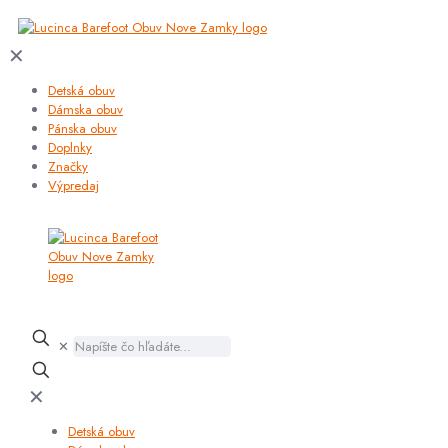
✕
Detská obuv
Dámska obuv
Pánska obuv
Doplnky
Značky
Výpredaj
✕
✕
Detská obuv