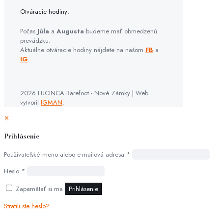
Otváracie hodiny:
Počas
Júla
a
Augusta
budeme mať obmedzenú
prevádzku.
Aktuálne otváracie hodiny nájdete na našom
FB
a
IG
.
2026 LUCINCA Barefoot - Nové Zámky | Web
vytvoril
IGMAN
.
✕
Prihlásenie
Používateľské meno alebo e-mailová adresa
*
Heslo
*
Zapamätať si ma
Prihlásenie
Stratili ste heslo?