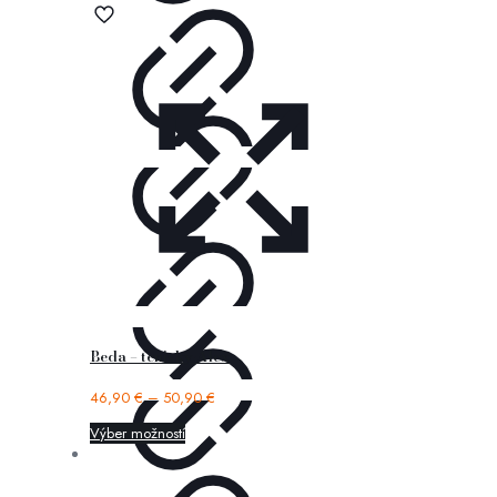
Beda – tenisky Alex
46,90
€
–
50,90
€
Výber možností