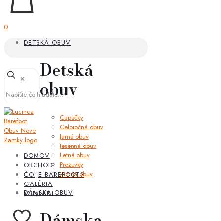
0
DETSKÁ OBUV
Detská
✕
obuv
Capačky
Celoročná obuv
Jarná obuv
Jesenná obuv
Letná obuv
DOMOV
Prezuvky
OBCHOD
Zimná obuv
ČO JE BAREFOOT?
GALÉRIA
DÁMSKA OBUV
KONTAKT
Dámska