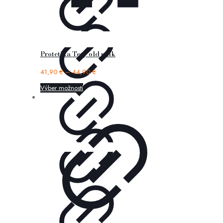
Protetika Tery old pink
41,90
€
–
44,90
€
Výber možností