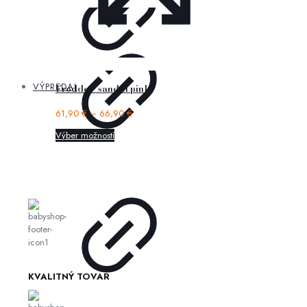
VÝPREDAJ
Froddo – sandal pink
61,90
€
–
66,90
€
Výber možností
KVALITNÝ TOVAR