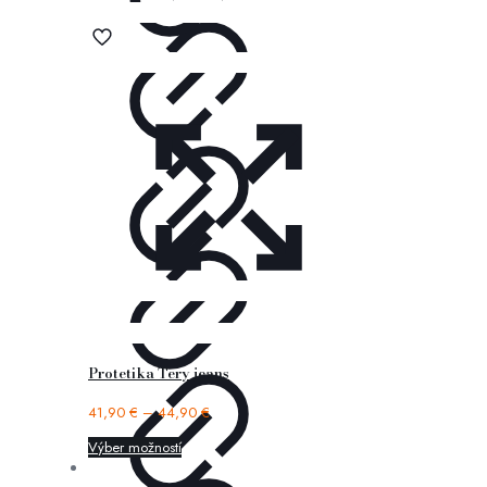
Protetika Tery jeans
41,90
€
–
44,90
€
Výber možností