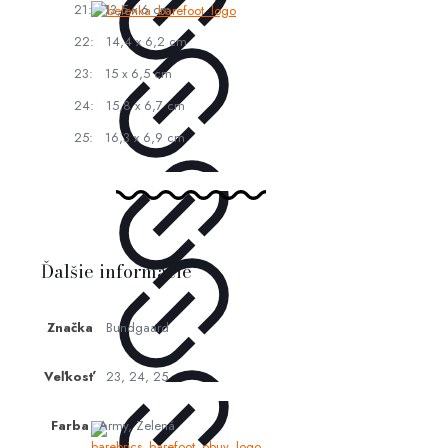
21: 13,5 x 6 cm
22: 14,4 x 6,2 cm
23: 15 x 6,5 cm
24: 15,8 x 6,7 cm
25: 16,3 x 6,9 cm
Ďalšie informácie
Značka
Bundgaard
Veľkosť
23, 24, 25
Farba
Army, Zelená