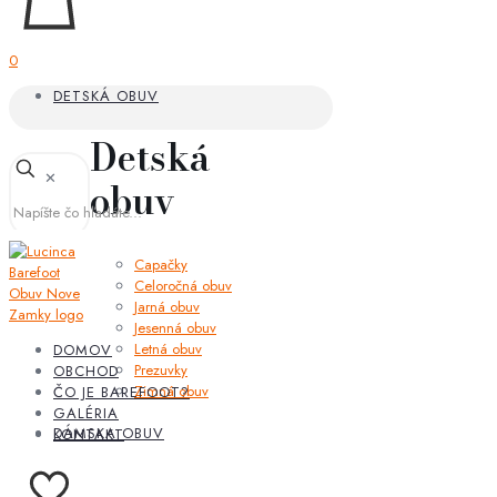
0
DETSKÁ OBUV
Detská
✕
obuv
Capačky
Celoročná obuv
Jarná obuv
Jesenná obuv
Letná obuv
DOMOV
Prezuvky
OBCHOD
Zimná obuv
ČO JE BAREFOOT?
GALÉRIA
DÁMSKA OBUV
KONTAKT