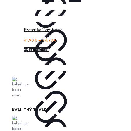
Protetika Tery beige
41,90
€
–
44,90
€
Výber možností
KVALITNÝ TOVAR