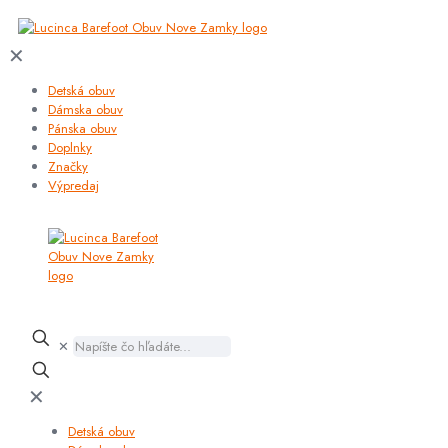
✕
Detská obuv
Dámska obuv
Pánska obuv
Doplnky
Značky
Výpredaj
✕
✕
Detská obuv