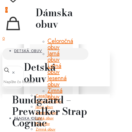
Dámska
0
obuv
0
Celoročná
obuv
DETSKÁ OBUV
Jarná
obuv
Detská
Letná
obuv
✕
obuv
Jesenná
obuv
Zimná
obuv
Bundgaard –
Capačky
Celoročná obuv
Jarná obuv
Prewalker Strap
Jesenná obuv
Letná obuv
PÁNSKA OBUV
Cognac
Prezuvky
Zimná obuv