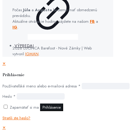
Počas
Júla
a
Augusta
budeme mať obmedzenú
prevádzku.
Aktuálne otváracie hodiny nájdete na našom
FB
a
IG
.
VÝPREDAJ
2026 LUCINCA Barefoot - Nové Zámky | Web
vytvoril
IGMAN
.
✕
Prihlásenie
Používateľské meno alebo e-mailová adresa
*
Heslo
*
Zapamätať si ma
Prihlásenie
Stratili ste heslo?
✕