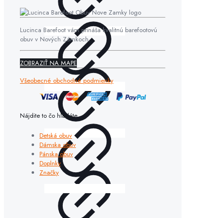
Lucinca Barefoot vám prináša kvalitnú barefootovú
obuv v Nových Zámkoch.
ZOBRAZIŤ NA MAPE
Všeobecné obchodné podmienky
Nájdite to čo hľadáte
Detská obuv
Dámska obuv
Pánska obuv
Doplnky
Značky