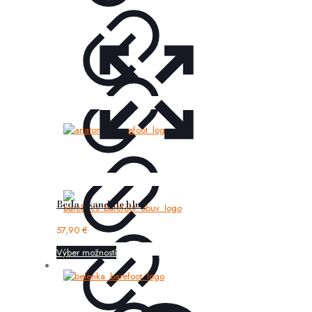
Beda – sandále blue
57,90
€
Výber možností