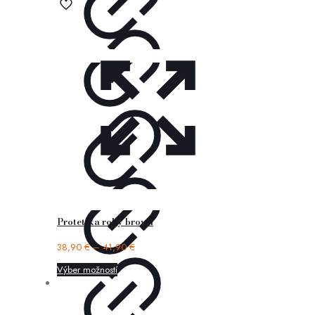
Protetika roby brown
38,90
€
–
41,90
€
Výber možností