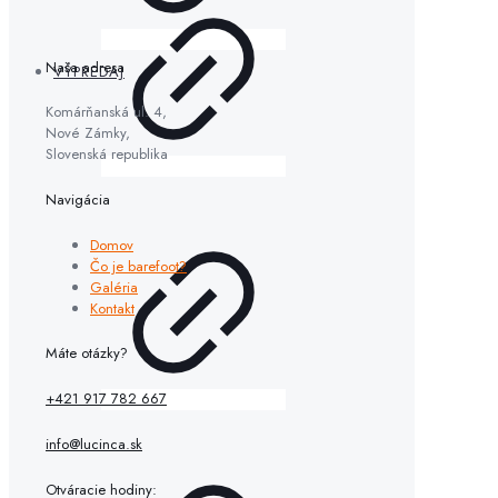
Naša adresa
VÝPREDAJ
Komárňanská ul. 4,
Nové Zámky,
Slovenská republika
Navigácia
Domov
Čo je barefoot?
Galéria
Kontakt
Máte otázky?
+421 917 782 667
info@lucinca.sk
Otváracie hodiny: