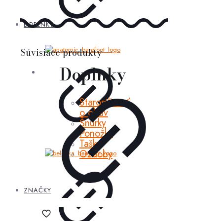
DOPLNKY
Súvisiace produkty
Doplnky
Starostlivosť
o obuv
Šnúrky
Ponožky
Tašky
Ozdoby
ZNAČKY