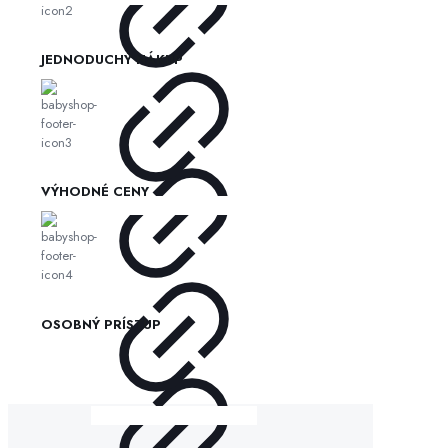
JEDNODUCHÝ NÁKUP
VÝHODNÉ CENY
OSOBNÝ PRÍSTUP