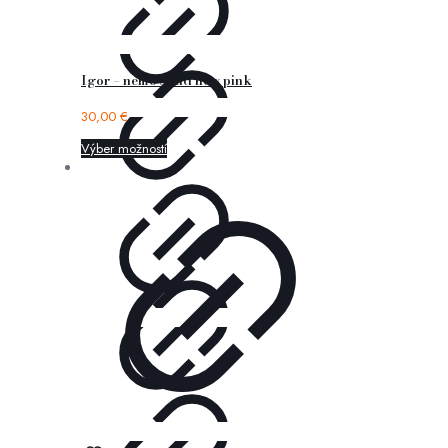
Igor – nemo solid new pink
30,00
€
Výber možností