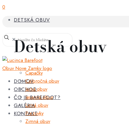
0
DETSKÁ OBUV
Detská obuv
✕
Capačky
Celoročná obuv
DOMOV
Jarná obuv
OBCHOD
Jesenná obuv
ČO JE BAREFOOT?
Letná obuv
GALÉRIA
Prezuvky
KONTAKT
Zimná obuv