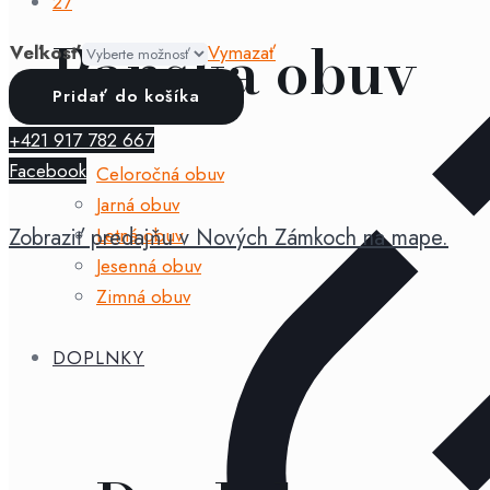
27
Pánska obuv
Veľkosť
Vymazať
množstvo
Pridať do košíka
Bundgaard
+421 917 782 667
-
Facebook
Celoročná obuv
Petit
Jarná obuv
Old
Zobraziť predajňu v Nových Zámkoch na mape.
Letná obuv
Rose
Jesenná obuv
Zimná obuv
DOPLNKY