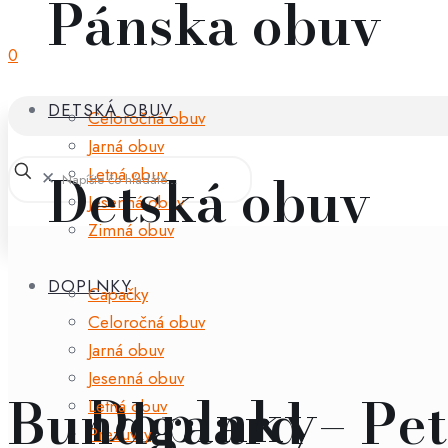
Pánska obuv
0
DETSKÁ OBUV
Celoročná obuv
Jarná obuv
Detská obuv
Letná obuv
✕
Jesenná obuv
Zimná obuv
DOPLNKY
Capačky
Celoročná obuv
Jarná obuv
Jesenná obuv
Doplnky
Bundgaard – Pet
Letná obuv
Prezuvky