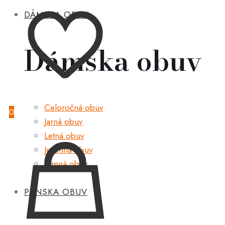
DÁMSKA OBUV
Dámska obuv
Celoročná obuv
0
Jarná obuv
Letná obuv
Jesenná obuv
Zimná obuv
PÁNSKA OBUV