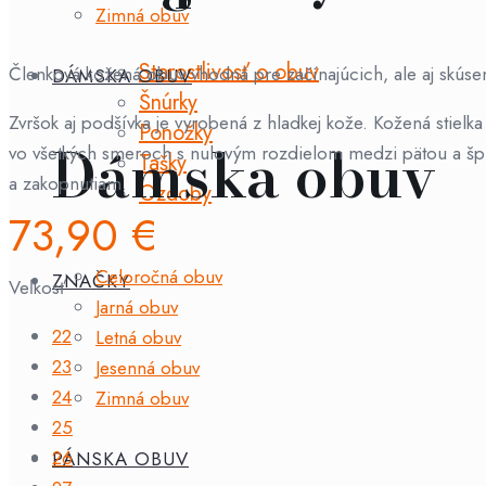
Zimná obuv
Starostlivosť o obuv
Členková kožená obuv vhodná pre začínajúcich, ale aj skúse
DÁMSKA OBUV
Šnúrky
Zvršok aj podšívka je vyrobená z hladkej kože. Kožená stielk
Ponožky
Dámska obuv
vo všetkých smeroch s nulovým rozdielom medzi pätou a špi
Tašky
a zakopnutiam.
Ozdoby
73,90
€
Celoročná obuv
ZNAČKY
Veľkosť
Jarná obuv
22
Letná obuv
23
Jesenná obuv
24
Zimná obuv
25
26
PÁNSKA OBUV