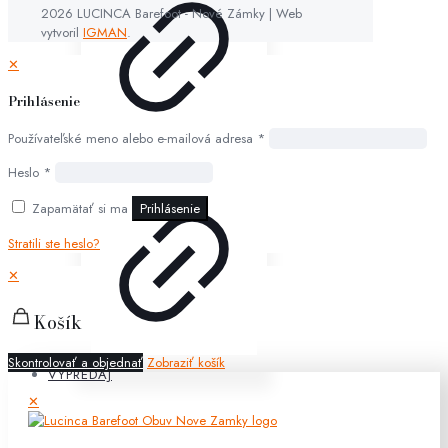
2026 LUCINCA Barefoot - Nové Zámky | Web
vytvoril
IGMAN
.
✕
Prihlásenie
Používateľské meno alebo e-mailová adresa
*
Heslo
*
Zapamätať si ma
Prihlásenie
Stratili ste heslo?
✕
Košík
Skontrolovať a objednať
Zobraziť košík
VÝPREDAJ
✕