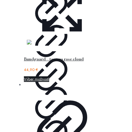
Bundgaard – tamara rose cloud
44,90
€
Výber možností