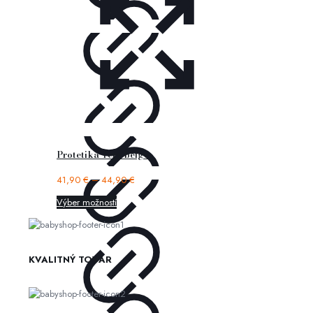
Protetika Tery beige
41,90
€
–
44,90
€
Výber možností
KVALITNÝ TOVAR