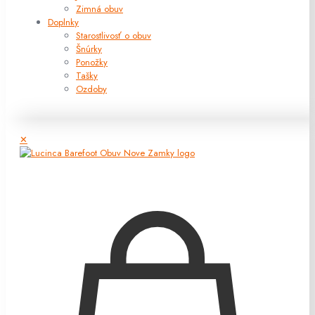
Zimná obuv
Doplnky
Starostlivosť o obuv
Šnúrky
Ponožky
Tašky
Ozdoby
✕