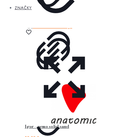
ZNAČKY
Igor – nemo solid sand