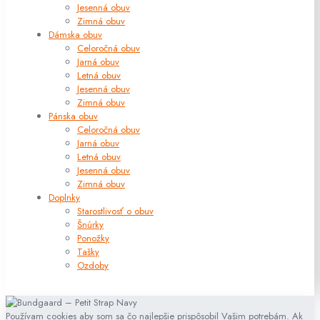
Jesenná obuv
Zimná obuv
Dámska obuv
Celoročná obuv
Jarná obuv
Letná obuv
Jesenná obuv
Zimná obuv
Pánska obuv
Celoročná obuv
Jarná obuv
Letná obuv
Jesenná obuv
Zimná obuv
Doplnky
Starostlivosť o obuv
Šnúrky
Ponožky
Tašky
Ozdoby
Používam cookies aby som sa čo najlepšie prispôsobil Vašim potrebám. Ak