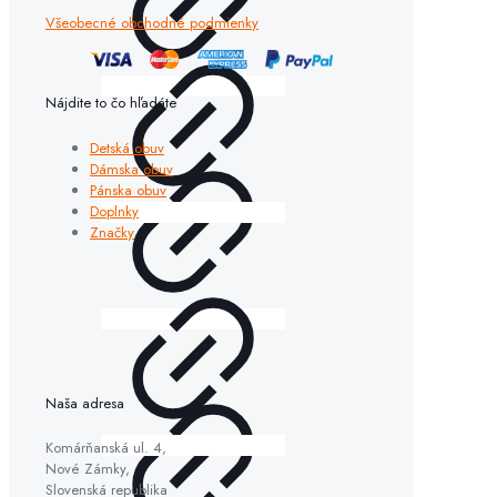
Všeobecné obchodné podmienky
Nájdite to čo hľadáte
Detská obuv
Dámska obuv
Pánska obuv
Doplnky
Značky
Naša adresa
Komárňanská ul. 4,
Nové Zámky,
Slovenská republika