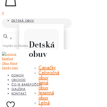
0
DETSKÁ OBUV
✕
Detská
obuv
Capačky
Celoročná
DOMOV
obuv
OBCHOD
Jarná
ČO JE BAREFOOT?
obuv
GALÉRIA
Jesenná
KONTAKT
obuv
Letná