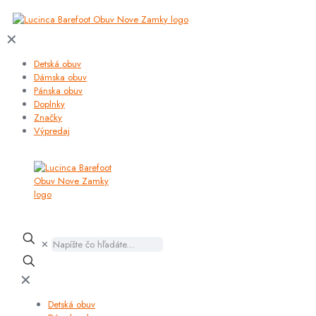
✕
Detská obuv
Dámska obuv
Pánska obuv
Doplnky
Značky
Výpredaj
✕
✕
Detská obuv