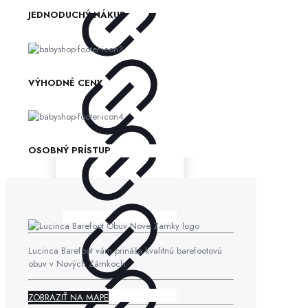
JEDNODUCHÝ NÁKUP
VÝHODNÉ CENY
OSOBNÝ PRÍSTUP
Lucinca Barefoot vám prináša kvalitnú barefootovú
obuv v Nových Zámkoch.
ZOBRAZIŤ NA MAPE