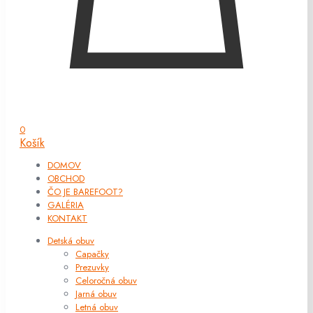
0
Košík
DOMOV
OBCHOD
ČO JE BAREFOOT?
GALÉRIA
KONTAKT
Detská obuv
Capačky
Prezuvky
Celoročná obuv
Jarná obuv
Letná obuv