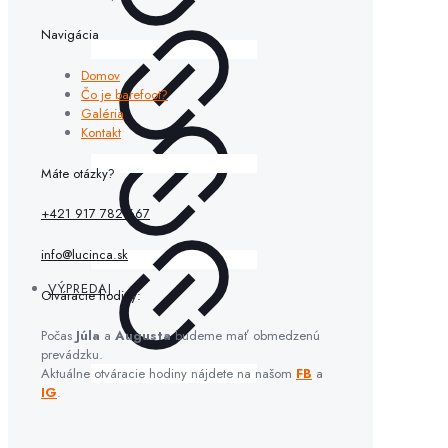
Navigácia
Domov
Čo je barefoot?
Galéria
Kontakt
Máte otázky?
+421 917 782 667
info@lucinca.sk
VÝPREDAJ
Otváracie hodiny:
Počas
Júla
a
Augusta
budeme mať obmedzenú
prevádzku.
Aktuálne otváracie hodiny nájdete na našom
FB
a
IG
.