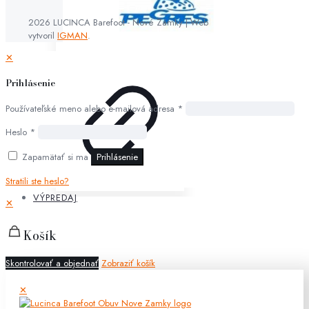
2026 LUCINCA Barefoot - Nové Zámky | Web
vytvoril
IGMAN
.
✕
Prihlásenie
Používateľské meno alebo e-mailová adresa
*
Heslo
*
Zapamätať si ma
Prihlásenie
Stratili ste heslo?
VÝPREDAJ
✕
Košík
Skontrolovať a objednať
Zobraziť košík
✕