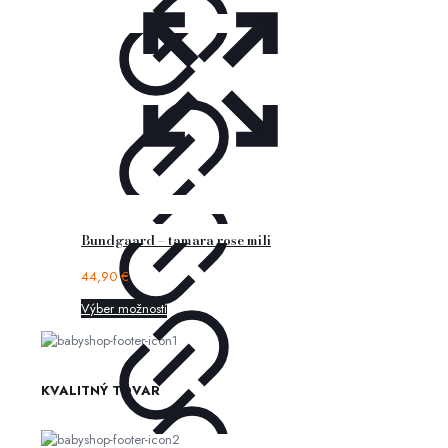
Bundgaard – tamara rose mili
44,90
€
Výber možností
KVALITNÝ TOVAR