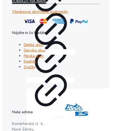
ZOBRAZIŤ NA MAPE
Všeobecné obchodné podmienky
Nájdite to čo hľadáte
Detská obuv
Dámska obuv
Pánska obuv
Doplnky
Značky
Naša adresa
Komárňanská ul. 4,
Nové Zámky,