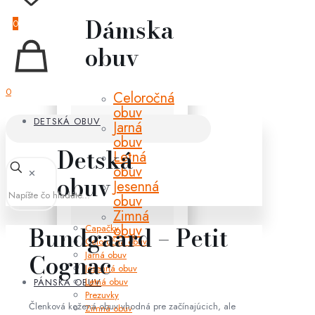
Dámska
0
obuv
0
Celoročná
obuv
DETSKÁ OBUV
Jarná
obuv
Detská
Letná
obuv
✕
obuv
Jesenná
obuv
Zimná
obuv
Bundgaard – Petit
Capačky
Celoročná obuv
Jarná obuv
Cognac
Jesenná obuv
Letná obuv
PÁNSKA OBUV
Prezuvky
Členková kožená obuv vhodná pre začínajúcich, ale
Zimná obuv