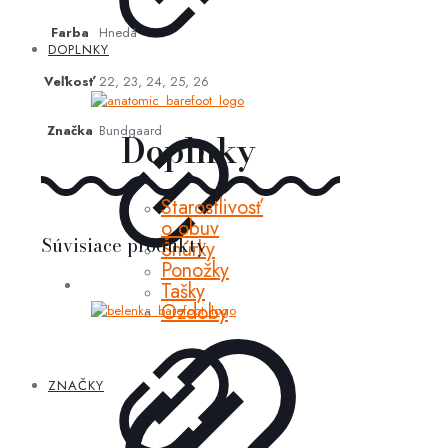
Farba
Hnedá
DOPLNKY
Veľkosť
22, 23, 24, 25, 26
Značka
Bundgaard
Doplnky
Starostlivosť
o obuv
Súvisiace produkty
Šnúrky
Ponožky
Tašky
Ozdoby
ZNAČKY