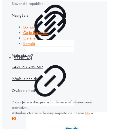
Slovenská republika
Navigácia
Domov
Čo je barefoot?
Galéria
Kontakt
Máte otázky?
VÝPREDAJ
+421 917 782 667
info@lucinca.sk
Otváracie hodiny:
Počas
Júla
a
Augusta
budeme mať obmedzenú
prevádzku.
Aktuálne otváracie hodiny nájdete na našom
FB
a
IG
.