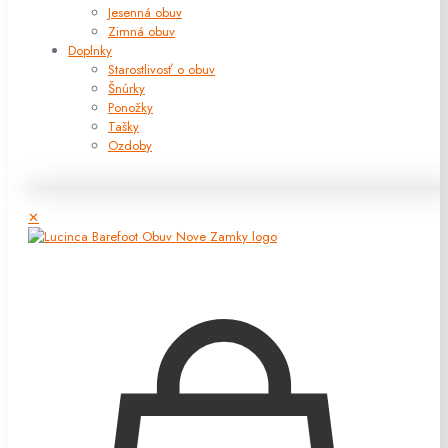
Jesenná obuv
Zimná obuv
Doplnky
Starostlivosť o obuv
Šnúrky
Ponožky
Tašky
Ozdoby
✕