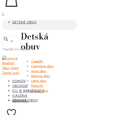
0
DETSKÁ OBUV
Detská
✕
obuv
Capačky
Celoročná obuv
Jarná obuv
Jesenná obuv
Letná obuv
DOMOV
Prezuvky
OBCHOD
Zimná obuv
ČO JE BAREFOOT?
GALÉRIA
DÁMSKA OBUV
KONTAKT