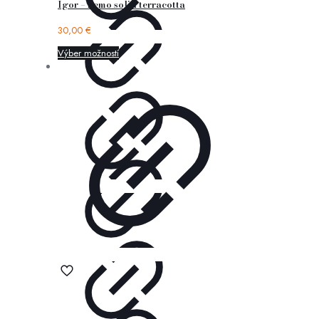
Igor – nemo solid terracotta
30,00
€
Výber možností