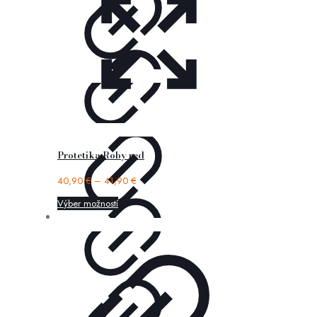
Protetika Roby red
40,90
€
–
41,90
€
Výber možností