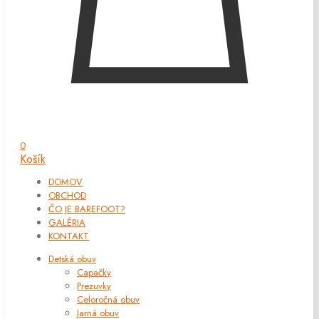
0
Košík
DOMOV
OBCHOD
ČO JE BAREFOOT?
GALÉRIA
KONTAKT
Detská obuv
Capačky
Prezuvky
Celoročná obuv
Jarná obuv