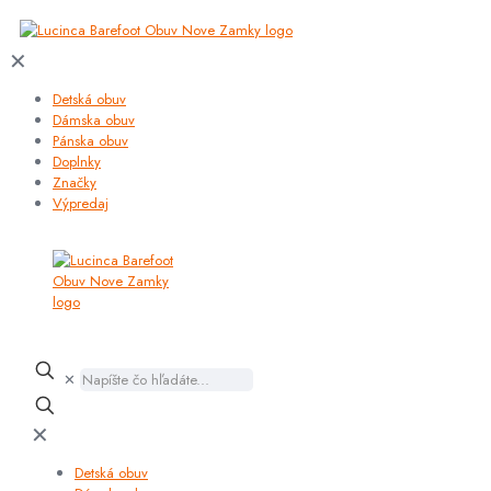
✕
Detská obuv
Dámska obuv
Pánska obuv
Doplnky
Značky
Výpredaj
✕
✕
Detská obuv