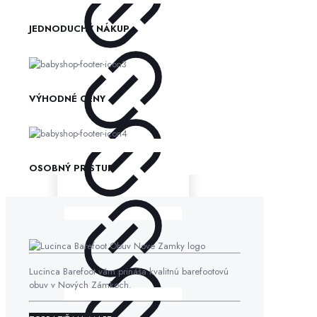
JEDNODUCHÝ NÁKUP
VÝHODNÉ CENY
OSOBNÝ PRÍSTUP
Lucinca Barefoot vám prináša kvalitnú barefootovú
obuv v Nových Zámkoch.