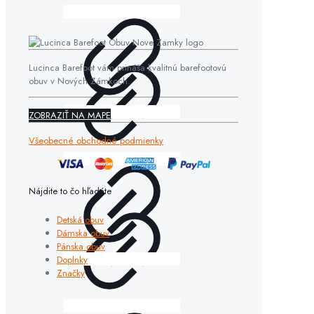
Lucinca Barefoot vám prináša kvalitnú barefootovú
obuv v Nových Zámkoch.
ZOBRAZIŤ NA MAPE
Všeobecné obchodné podmienky
Nájdite to čo hľadáte
Detská obuv
Dámska obuv
Pánska obuv
Doplnky
Značky