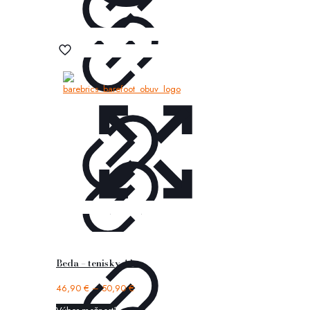
Beda – tenisky Alex
46,90
€
–
50,90
€