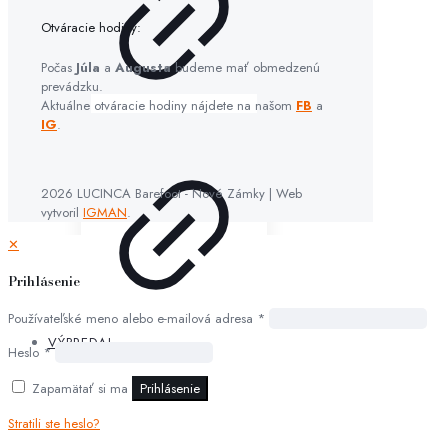
Otváracie hodiny:
Počas
Júla
a
Augusta
budeme mať obmedzenú
prevádzku.
Aktuálne otváracie hodiny nájdete na našom
FB
a
IG
.
2026 LUCINCA Barefoot - Nové Zámky | Web
vytvoril
IGMAN
.
✕
Prihlásenie
Používateľské meno alebo e-mailová adresa
*
VÝPREDAJ
Heslo
*
Zapamätať si ma
Prihlásenie
Stratili ste heslo?