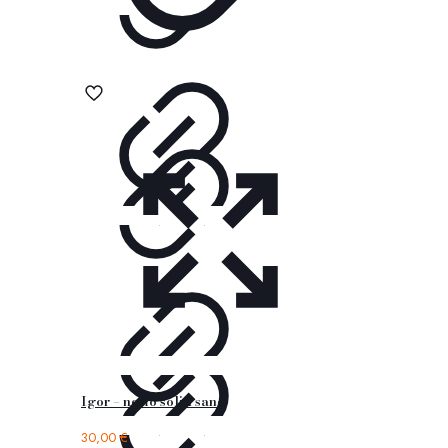
Igor – nemo solid sand
30,00
€