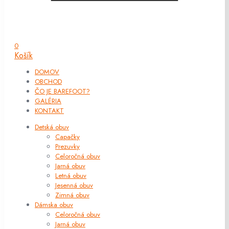
0
Košík
DOMOV
OBCHOD
ČO JE BAREFOOT?
GALÉRIA
KONTAKT
Detská obuv
Capačky
Prezuvky
Celoročná obuv
Jarná obuv
Letná obuv
Jesenná obuv
Zimná obuv
Dámska obuv
Celoročná obuv
Jarná obuv