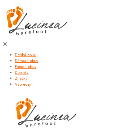
✕
Detská obuv
Dámska obuv
Pánska obuv
Doplnky
Značky
Výpredaj