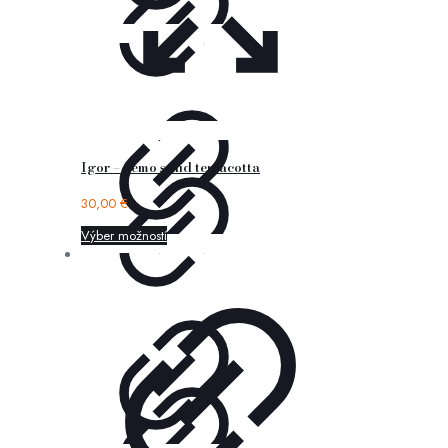
Igor – nemo solid terracotta
30,00
€
Výber možností