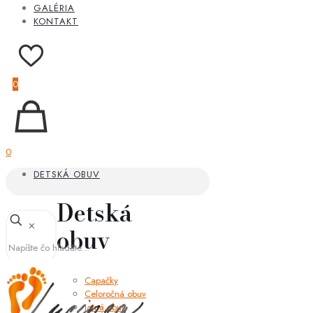
GALÉRIA
KONTAKT
0
0
DETSKÁ OBUV
Detská
✕
obuv
Capačky
Celoročná obuv
Jarná obuv