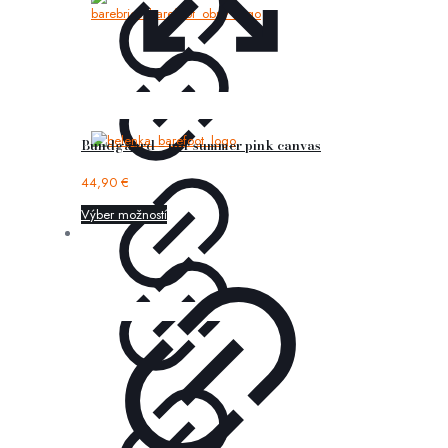
Bundgaard – nor summer pink canvas
44,90
€
Výber možností