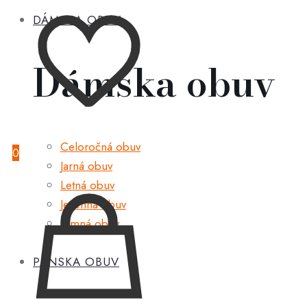
DÁMSKA OBUV
Dámska obuv
Celoročná obuv
0
Jarná obuv
Letná obuv
Jesenná obuv
Zimná obuv
PÁNSKA OBUV