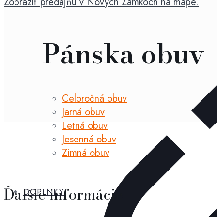
Zobraziť predajňu v Nových Zámkoch na mape.
Pánska obuv
Celoročná obuv
Jarná obuv
Letná obuv
Jesenná obuv
Zimná obuv
Ďalšie informácie
DOPLNKY