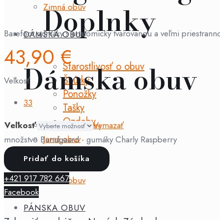
Doplnky
Zimná obuv
Barefoot gumáky s anatomicky tvarovanou a veľmi priestrann
DÁMSKA OBUV
43,90
€
Dámska obuv
Starostlivosť o obuv
Šnúrky
Veľkosť
Ponožky
33
Tašky
Ozdoby
Celoročná obuv
Veľkosť
Vymazať
Jarná obuv
množstvo Bundgaard - gumáky Charly Raspberry
Letná obuv
Pridať do košíka
ZNAČKY
Jesenná obuv
+421 917 782 667
Zimná obuv
Facebook
PÁNSKA OBUV