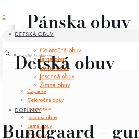
Pánska obuv
0
DETSKÁ OBUV
Celoročná obuv
Detská obuv
✕
Jarná obuv
Letná obuv
Jesenná obuv
Zimná obuv
Capačky
Celoročná obuv
Jarná obuv
DOPLNKY
Jesenná obuv
Bundgaard – gu
Letná obuv
Prezuvky