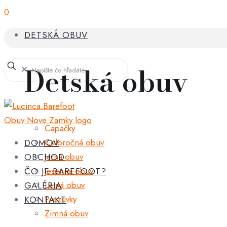
0
DETSKÁ OBUV
Detská obuv
✕
Capačky
Celoročná obuv
DOMOV
Jarná obuv
OBCHOD
Jesenná obuv
ČO JE BAREFOOT?
Letná obuv
GALÉRIA
Prezuvky
KONTAKT
Zimná obuv