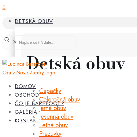
0
DETSKÁ OBUV
✕
Detská obuv
DOMOV
Capačky
OBCHOD
Celoročná obuv
ČO JE BAREFOOT?
Jarná obuv
GALÉRIA
Jesenná obuv
KONTAKT
Letná obuv
Prezuvky