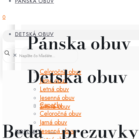
PÁNSKA OBUV
0
Pánska obuv
DETSKÁ OBUV
✕
Detská obuv
Celoročná obuv
Jarná obuv
Letná obuv
Jesenná obuv
Capačky
Zimná obuv
Celoročná obuv
Jarná obuv
Beda – prezuvky
Jesenná obuv
DOPLNKY