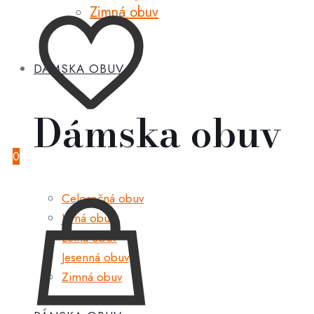
Zimná obuv
DÁMSKA OBUV
Dámska obuv
0
Celoročná obuv
Jarná obuv
Letná obuv
Jesenná obuv
Zimná obuv