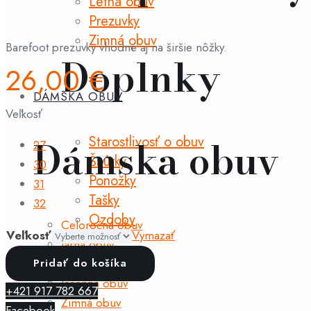
Letná obuv
Prezuvky
Zimná obuv
Barefoot prezuvky vhodné aj na širšie nôžky.
Doplnky
26,00
€
DÁMSKA OBUV
Veľkosť
Dámska obuv
Starostlivosť o obuv
27
Šnúrky
30
Ponožky
31
Tašky
32
Ozdoby
Celoročná obuv
Veľkosť
Vymazať
Jarná obuv
množstvo
Letná obuv
Pridať do košíka
Beda
ZNAČKY
Jesenná obuv
+421 917 782 667
-
Zimná obuv
Facebook