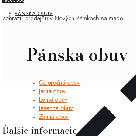
prezuvky
Unicorn
PÁNSKA OBUV
Zobraziť predajňu v Nových Zámkoch na mape.
W
(širší
model)
Pánska obuv
Celoročná obuv
Jarná obuv
Letná obuv
Jesenná obuv
Zimná obuv
Ďalšie informácie