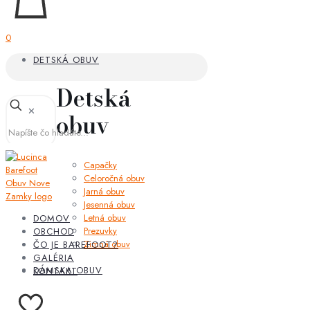
0
DETSKÁ OBUV
Detská
✕
obuv
Capačky
Celoročná obuv
Jarná obuv
Jesenná obuv
Letná obuv
DOMOV
Prezuvky
OBCHOD
Zimná obuv
ČO JE BAREFOOT?
GALÉRIA
DÁMSKA OBUV
KONTAKT