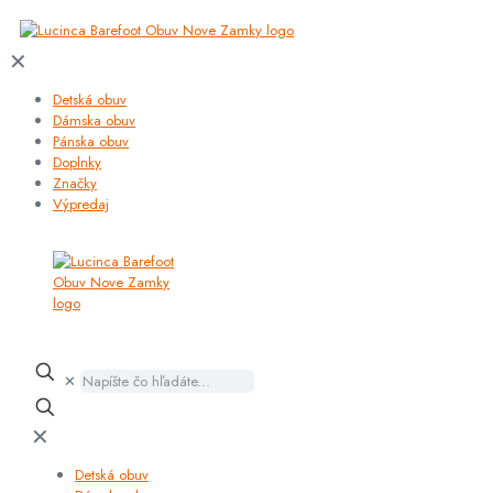
✕
Detská obuv
Dámska obuv
Pánska obuv
Doplnky
Značky
Výpredaj
✕
✕
Detská obuv