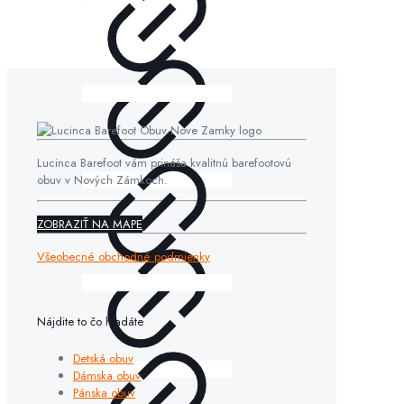
Lucinca Barefoot vám prináša kvalitnú barefootovú
obuv v Nových Zámkoch.
ZOBRAZIŤ NA MAPE
Všeobecné obchodné podmienky
Nájdite to čo hľadáte
Detská obuv
Dámska obuv
Pánska obuv