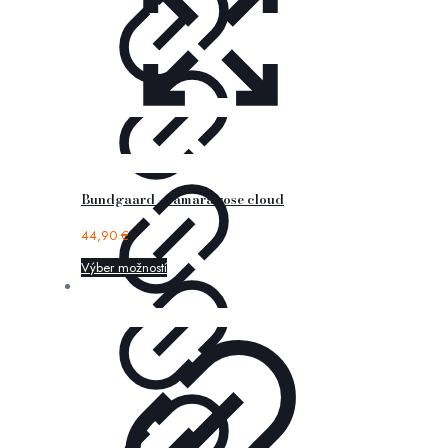
Bundgaard – tamara rose cloud
44,90
€
Výber možností