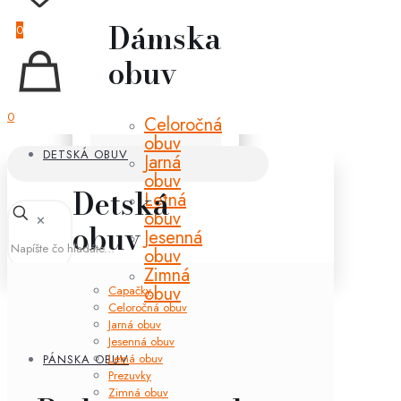
Dámska
0
obuv
0
Celoročná
obuv
DETSKÁ OBUV
Jarná
obuv
Detská
Letná
obuv
✕
obuv
Jesenná
obuv
Zimná
obuv
Capačky
Celoročná obuv
Jarná obuv
Jesenná obuv
Letná obuv
PÁNSKA OBUV
Prezuvky
Zimná obuv