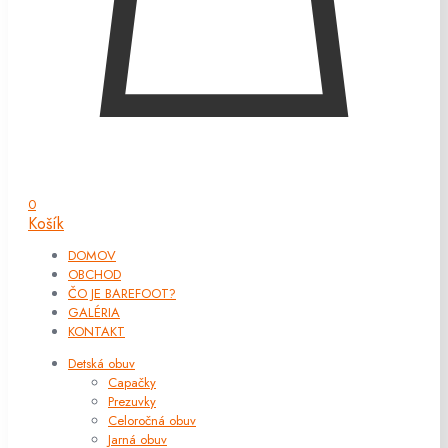
0
Košík
DOMOV
OBCHOD
ČO JE BAREFOOT?
GALÉRIA
KONTAKT
Detská obuv
Capačky
Prezuvky
Celoročná obuv
Jarná obuv