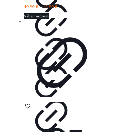
40,90
€
–
43,90
€
Výber možností