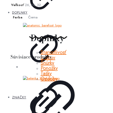
Veľkosť
26, 28, 32
DOPLNKY
Farba
Čierna
Doplnky
Starostlivosť
Súvisiace produkty
o obuv
Šnúrky
Ponožky
Tašky
Ozdoby
ZNAČKY