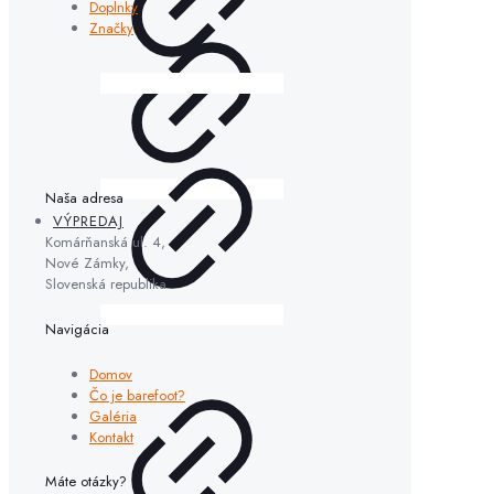
Doplnky
Značky
Naša adresa
VÝPREDAJ
Komárňanská ul. 4,
Nové Zámky,
Slovenská republika
Navigácia
Domov
Čo je barefoot?
Galéria
Kontakt
Máte otázky?