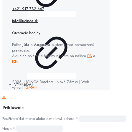
+421 917 782 667
info@lucinca.sk
Otváracie hodiny:
Počas
Júla
a
Augusta
budeme mať obmedzenú
prevádzku.
Aktuálne otváracie hodiny nájdete na našom
FB
a
IG
.
2026 LUCINCA Barefoot - Nové Zámky | Web
VÝPREDAJ
vytvoril
IGMAN
.
✕
Prihlásenie
Používateľské meno alebo e-mailová adresa
*
Heslo
*