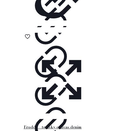
Froddo – tenisky canvas denim