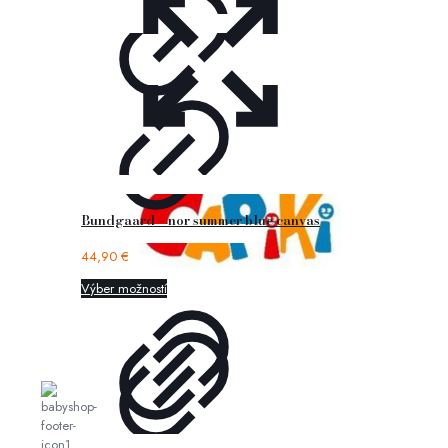
Bundgaard – nor summer blue canvas
44,90
€
Výber možností