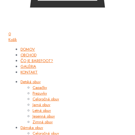
0
Košík
DOMOV
OBCHOD
ČO JE BAREFOOT?
GALÉRIA
KONTAKT
Detská obuv
Capačky
Prezuvky
Celoročná obuv
Jarná obuv
Letná obuv
Jesenná obuv
Zimná obuv
Dámska obuv
Celoročná obuv