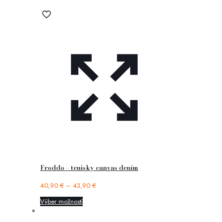
Froddo – tenisky canvas denim
40,90
€
–
43,90
€
Výber možností