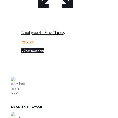
Bundgaard – Silas II navy
72,90
€
Výber možností
KVALITNÝ TOVAR