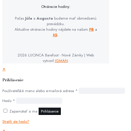
Otváracie hodiny:
Počas
Júla
a
Augusta
budeme mať obmedzenú
prevádzku.
Aktuálne otváracie hodiny nájdete na našom
FB
a
IG
.
2026 LUCINCA Barefoot - Nové Zámky | Web
vytvoril
IGMAN
.
✕
Prihlásenie
Používateľské meno alebo e-mailová adresa
*
Heslo
*
Zapamätať si ma
Prihlásenie
Stratili ste heslo?
✕