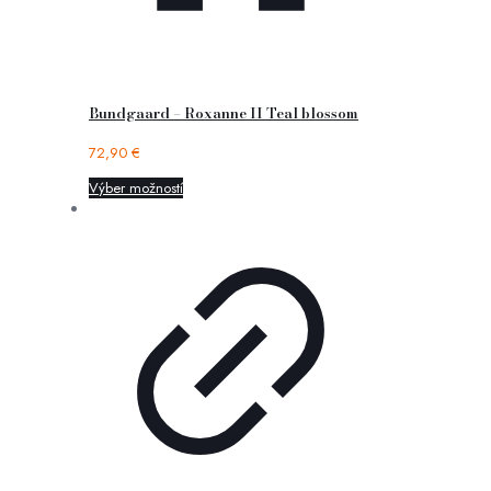
Bundgaard – Roxanne II Teal blossom
72,90
€
Výber možností