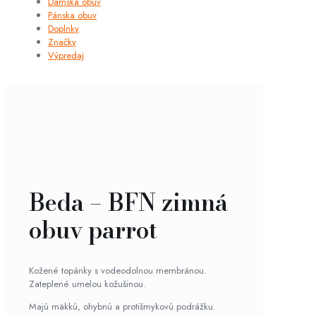
Dámska obuv
Pánska obuv
Doplnky
Značky
Výpredaj
Beda – BFN zimná
obuv parrot
Kožené topánky s vodeodolnou membránou.
Zateplené umelou kožušinou.
Majú mäkkú, ohybnú a protišmykovú podrážku.