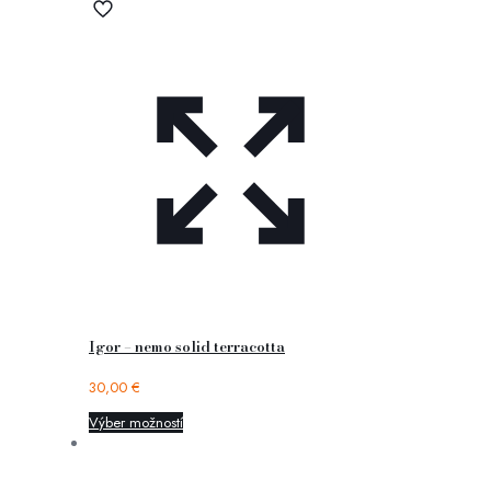
Igor – nemo solid terracotta
30,00
€
Výber možností