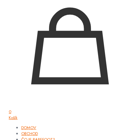
0
Košík
DOMOV
OBCHOD
ČO JE BAREFOOT?