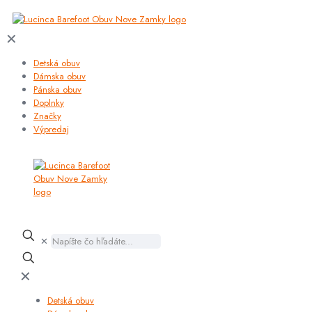
✕
Detská obuv
Dámska obuv
Pánska obuv
Doplnky
Značky
Výpredaj
✕
✕
Detská obuv