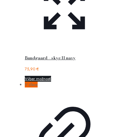
Bundgaard – skye II navy
75,90
€
Výber možností
V zľave