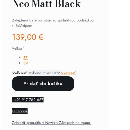
Neo Matt Black
Zateplená barefoot obuv so spoľahlivou podrážkou
s UniGripom.
139,00
€
Veľkosť
37
39
Veľkosť
Vymazať
množstvo
Pridať do košíka
Be
Lenka
-
+421 917 782 667
Entice
Neo
Facebook
Matt
Black
Zobraziť predajňu v Nových Zámkoch na mape.