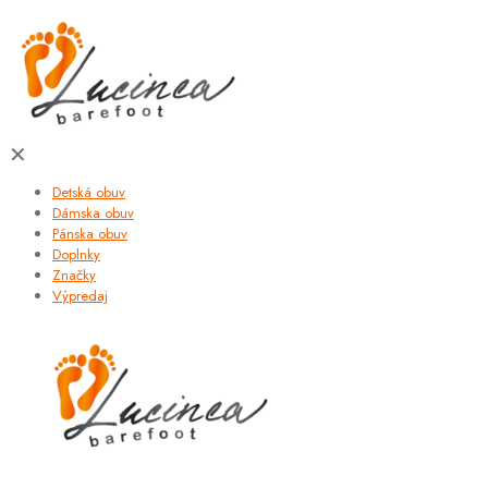
✕
Detská obuv
Dámska obuv
Pánska obuv
Doplnky
Značky
Výpredaj