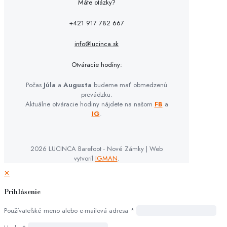
Máte otázky?
+421 917 782 667
info@lucinca.sk
Otváracie hodiny:
Počas
Júla
a
Augusta
budeme mať obmedzenú
prevádzku.
Aktuálne otváracie hodiny nájdete na našom
FB
a
IG
.
2026 LUCINCA Barefoot - Nové Zámky | Web
vytvoril
IGMAN
.
✕
Prihlásenie
Používateľské meno alebo e-mailová adresa
*