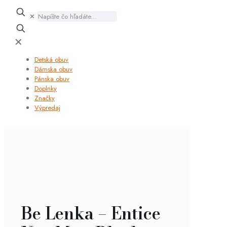
✕
✕
Detská obuv
Dámska obuv
Pánska obuv
Doplnky
Značky
Výpredaj
Be Lenka – Entice