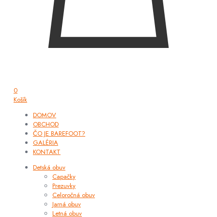
0
Košík
DOMOV
OBCHOD
ČO JE BAREFOOT?
GALÉRIA
KONTAKT
Detská obuv
Capačky
Prezuvky
Celoročná obuv
Jarná obuv
Letná obuv