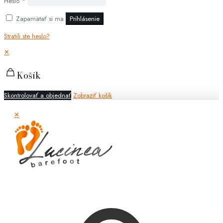
Heslo
*
Zapamätať si ma
Prihlásenie
Stratili ste heslo?
✕
Košík
Skontrolovať a objednať
Zobraziť košík
✕