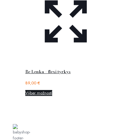
Be Lenka – flexi tyrkys
89,00
€
Výber možností