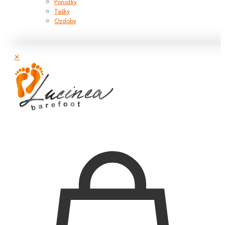
Ponožky
Tašky
Ozdoby
✕