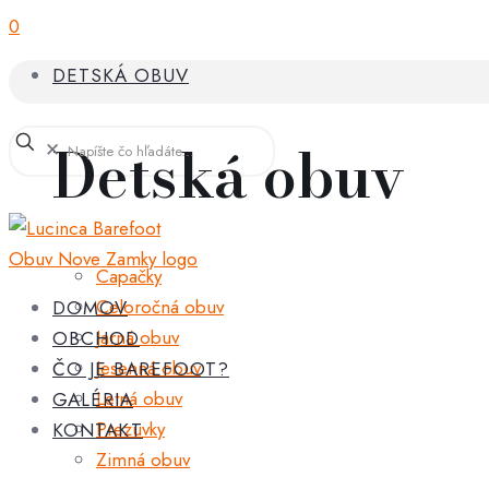
0
DETSKÁ OBUV
Detská obuv
✕
Capačky
Celoročná obuv
DOMOV
Jarná obuv
OBCHOD
Jesenná obuv
ČO JE BAREFOOT?
Letná obuv
GALÉRIA
Prezuvky
KONTAKT
Zimná obuv