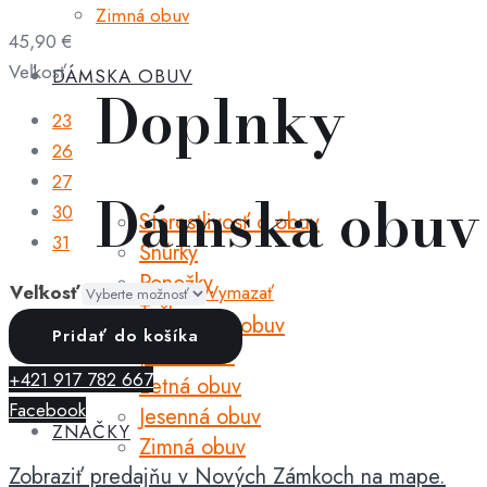
Zimná obuv
45,90
€
Veľkosť
DÁMSKA OBUV
Doplnky
23
26
27
Dámska obuv
30
Starostlivosť o obuv
31
Šnúrky
Ponožky
Veľkosť
Vymazať
Tašky
Celoročná obuv
množstvo
Pridať do košíka
Ozdoby
Jarná obuv
Baby
+421 917 782 667
Letná obuv
Bare
Facebook
Jesenná obuv
-
ZNAČKY
Zimná obuv
sandals
Zobraziť predajňu v Nových Zámkoch na mape.
new