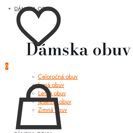
DÁMSKA OBUV
Dámska obuv
0
Celoročná obuv
Jarná obuv
Letná obuv
Jesenná obuv
Zimná obuv