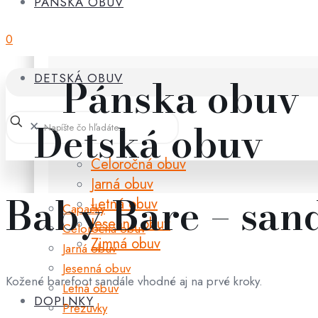
PÁNSKA OBUV
0
Pánska obuv
DETSKÁ OBUV
Detská obuv
✕
Celoročná obuv
Jarná obuv
Baby Bare – san
Letná obuv
Capačky
Jesenná obuv
Celoročná obuv
Zimná obuv
Jarná obuv
Jesenná obuv
Kožené barefoot sandále vhodné aj na prvé kroky.
Letná obuv
DOPLNKY
Prezuvky