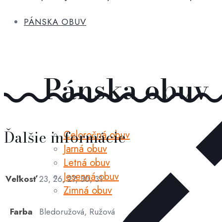
candy
PÁNSKA OBUV
Pánska obuv
Ďalšie informácie
Celoročná obuv
Jarná obuv
Letná obuv
Jesenná obuv
Veľkosť
23, 26, 27, 30, 31
Zimná obuv
Farba
Bledoružová, Ružová