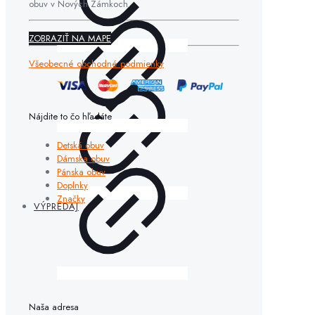
obuv v Nových Zámkoch.
ZOBRAZIŤ NA MAPE
Všeobecné obchodné podmienky
Nájdite to čo hľadáte
Detská obuv
Dámska obuv
Pánska obuv
Doplnky
Značky
VÝPREDAJ
Naša adresa