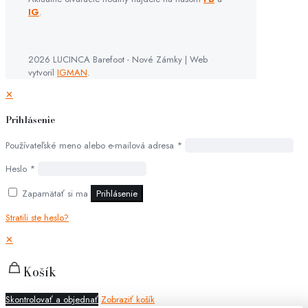
IG
.
2026 LUCINCA Barefoot - Nové Zámky | Web
vytvoril
IGMAN
.
✕
Prihlásenie
Používateľské meno alebo e-mailová adresa
*
Heslo
*
Zapamätať si ma
Prihlásenie
Stratili ste heslo?
✕
Košík
Skontrolovať a objednať
Zobraziť košík