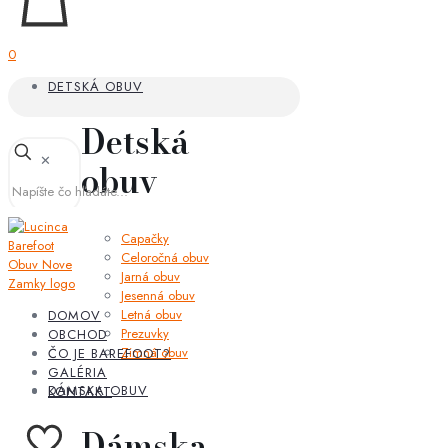
0
DETSKÁ OBUV
Detská
✕
obuv
Capačky
Celoročná obuv
Jarná obuv
Jesenná obuv
Letná obuv
DOMOV
Prezuvky
OBCHOD
Zimná obuv
ČO JE BAREFOOT?
GALÉRIA
DÁMSKA OBUV
KONTAKT
Dámska