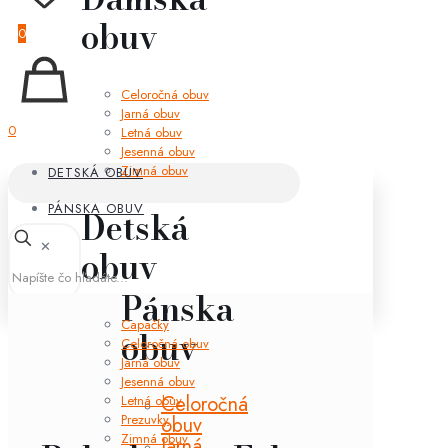
obuv
0
Celoročná obuv
Jarná obuv
0
Letná obuv
Jesenná obuv
Zimná obuv
DETSKÁ OBUV
PÁNSKA OBUV
Detská
✕
obuv
Pánska
Capačky
obuv
Celoročná obuv
Jarná obuv
Jesenná obuv
Celoročná
Letná obuv
Prezuvky
obuv
Zimná obuv
Jarná