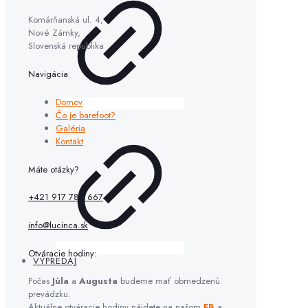
Komárňanská ul. 4,
Nové Zámky,
Slovenská republika
Navigácia
Domov
Čo je barefoot?
Galéria
Kontakt
Máte otázky?
+421 917 782 667
info@lucinca.sk
Otváracie hodiny:
VÝPREDAJ
Počas
Júla
a
Augusta
budeme mať obmedzenú
prevádzku.
Aktuálne otváracie hodiny nájdete na našom
FB
a