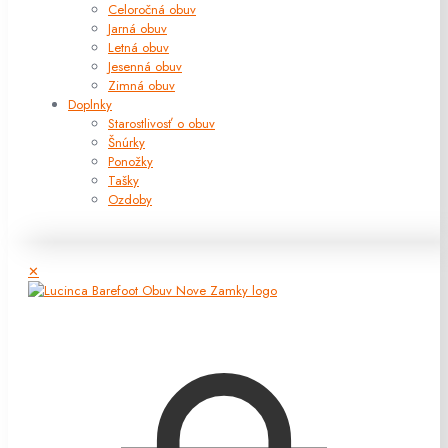
Celoročná obuv
Jarná obuv
Letná obuv
Jesenná obuv
Zimná obuv
Doplnky
Starostlivosť o obuv
Šnúrky
Ponožky
Tašky
Ozdoby
✕