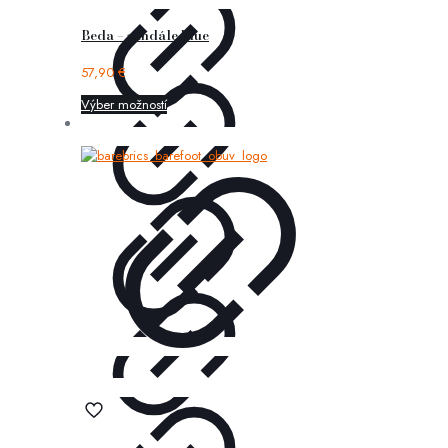
Beda – sandále blue
57,90
€
Výber možností