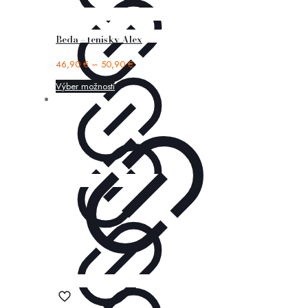
Beda – tenisky Alex
46,90
€
–
50,90
€
Výber možností