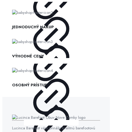
JEDNODUCHÝ NÁKUP
VÝHODNÉ CENY
OSOBNÝ PRÍSTUP
Lucinca Barefoot vám prináša kvalitnú barefootovú