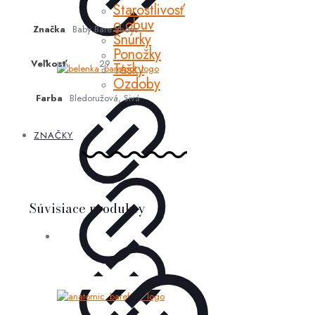
Starostlivosť
o obuv
Značka
Baby Bare Shoes
Šnúrky
Ponožky
Veľkosť
29
Tašky
Ozdoby
Farba
Bledoružová, Sivá
ZNAČKY
Súvisiace produkty