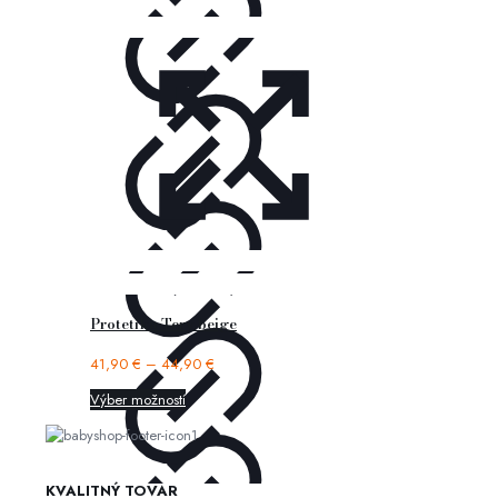
Protetika Tery beige
41,90
€
–
44,90
€
Výber možností
KVALITNÝ TOVAR