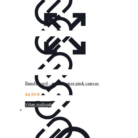
Bundgaard – nor summer pink canvas
44,90
€
Výber možností