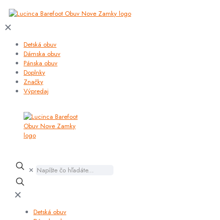
✕
Detská obuv
Dámska obuv
Pánska obuv
Doplnky
Značky
Výpredaj
✕
✕
Detská obuv