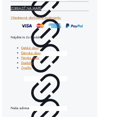
ZOBRAZIŤ NA MAPE
Všeobecné obchodné podmienky
Nájdite to čo hľadáte
Detská obuv
Dámska obuv
Pánska obuv
Doplnky
Značky
Naša adresa