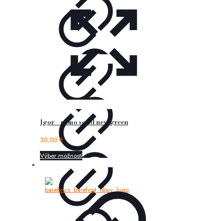
Igor – nemo solid new green
30,00
€
Výber možností