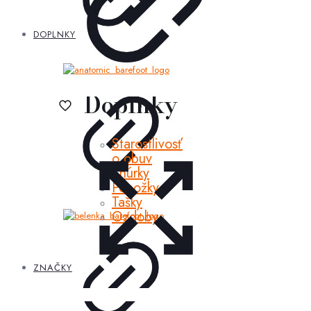
DOPLNKY
Doplnky
Starostlivosť
o obuv
Šnúrky
Ponožky
Tašky
Ozdoby
ZNAČKY