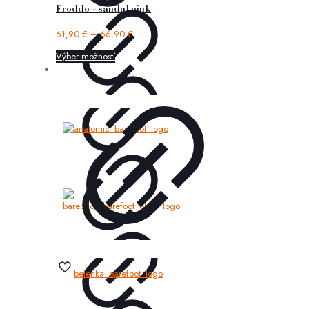
Froddo – sandal pink
61,90
€
–
66,90
€
Výber možností