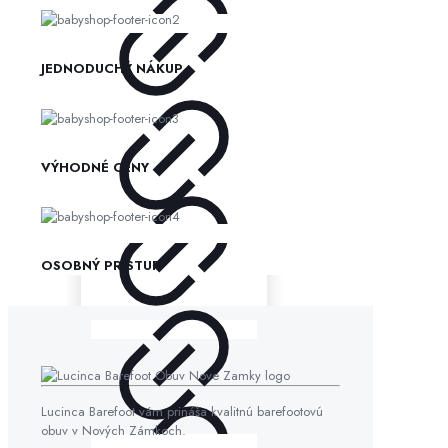
JEDNODUCHÝ NÁKUP
VÝHODNÉ CENY
OSOBNÝ PRÍSTUP
Lucinca Barefoot vám prináša kvalitnú barefootovú
obuv v Nových Zámkoch.