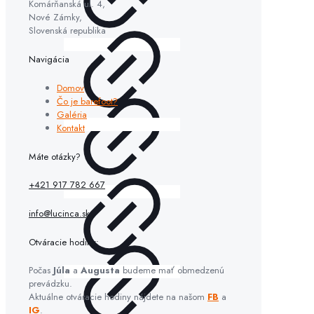
Komárňanská ul. 4,
Nové Zámky,
Slovenská republika
Navigácia
Domov
Čo je barefoot?
Galéria
Kontakt
Máte otázky?
+421 917 782 667
info@lucinca.sk
Otváracie hodiny:
Počas
Júla
a
Augusta
budeme mať obmedzenú
prevádzku.
Aktuálne otváracie hodiny nájdete na našom
FB
a
IG
.