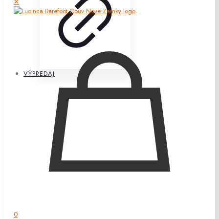
✕
VÝPREDAJ
0