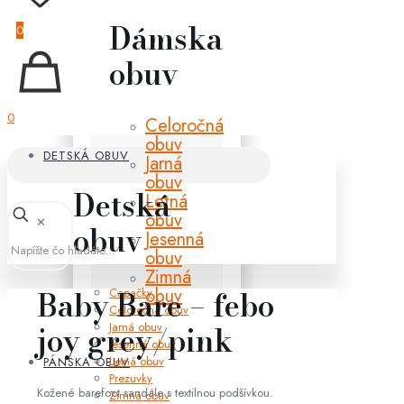
Dámska
0
obuv
0
Celoročná
obuv
DETSKÁ OBUV
Jarná
obuv
Detská
Letná
obuv
✕
obuv
Jesenná
obuv
Zimná
obuv
Baby Bare – febo
Capačky
Celoročná obuv
Jarná obuv
joy grey/pink
Jesenná obuv
Letná obuv
PÁNSKA OBUV
Prezuvky
Kožené barefoot sandále s textilnou podšívkou.
Zimná obuv