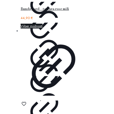
Bundgaard – tamara rose mili
44,90
€
Výber možností