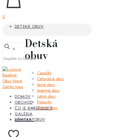
0
DETSKÁ OBUV
Detská
✕
obuv
Capačky
Celoročná obuv
Jarná obuv
Jesenná obuv
Letná obuv
DOMOV
Prezuvky
OBCHOD
Zimná obuv
ČO JE BAREFOOT?
GALÉRIA
DÁMSKA OBUV
KONTAKT