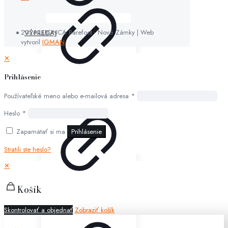
2026 LUCINCA Barefoot - Nové Zámky | Web
VÝPREDAJ
vytvoril
IGMAN
.
✕
Prihlásenie
Používateľské meno alebo e-mailová adresa
*
Heslo
*
Zapamätať si ma
Prihlásenie
Stratili ste heslo?
✕
Košík
Skontrolovať a objednať
Zobraziť košík