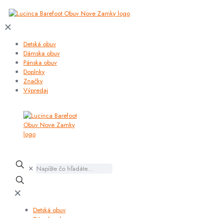
✕
Detská obuv
Dámska obuv
Pánska obuv
Doplnky
Značky
Výpredaj
✕
✕
Detská obuv