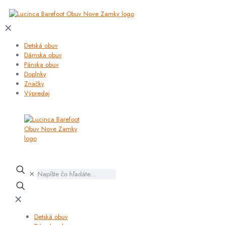
✕
Detská obuv
Dámska obuv
Pánska obuv
Doplnky
Značky
Výpredaj
✕
✕
Detská obuv