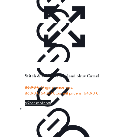
Stitch & Walk – zateplená obuv Camel
86,90
€
Original price was:
86,90 €.
64,90
€
Current price is: 64,90 €.
Výber možností