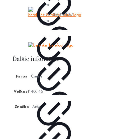
cm
47: 30,4 x 10,7
cm
Ďalšie informácie
Farba
Čierna
Veľkosť
40, 45
Značka
Antal