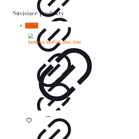
Súvisiace produkty
V zľave