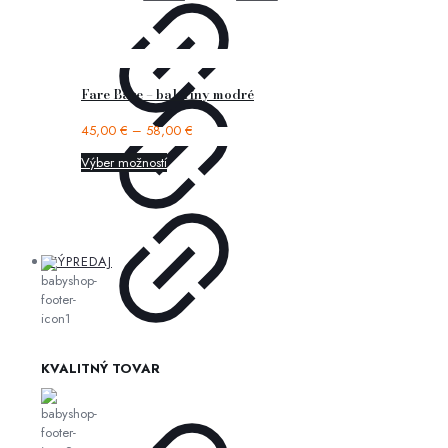
Fare Bare – baleríny modré
45,00
€
–
58,00
€
Výber možností
VÝPREDAJ
KVALITNÝ TOVAR