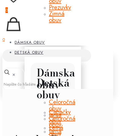
obuv
Prezuvky
0
Zimná
obuv
0
DÁMSKA OBUV
DETSKÁ OBUV
Dámska
✕
Detská
obuv
obuv
Celoročná
obuv
Capačky
Jarná
Celoročná
obuv
obuv
Letná
Jarná
obuv