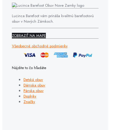
Lucinca Barefoot vám prináša kvalitnú barefootovú
obuv v Nových Zámkoch.
ZOBRAZIŤ NA MAPE
Všeobecné obchodné podmienky
Nájdite to čo hľadáte
Detská obuv
Dámska obuv
Pánska obuv
Doplnky
Značky