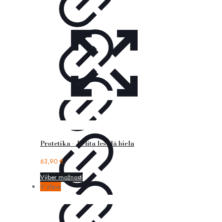
Protetika – Belita lesklá biela
63,90
€
Výber možností
V zľave