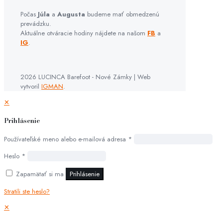
Počas
Júla
a
Augusta
budeme mať obmedzenú
prevádzku.
Aktuálne otváracie hodiny nájdete na našom
FB
a
IG
.
2026 LUCINCA Barefoot - Nové Zámky | Web
vytvoril
IGMAN
.
✕
Prihlásenie
Používateľské meno alebo e-mailová adresa
*
Heslo
*
Zapamätať si ma
Prihlásenie
Stratili ste heslo?
✕