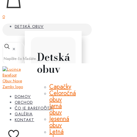
0
DETSKÁ OBUV
✕
Detská
obuv
Capačky
Celoročná
DOMOV
obuv
OBCHOD
Jarná
ČO JE BAREFOOT?
obuv
GALÉRIA
Jesenná
KONTAKT
obuv
Letná