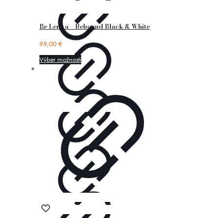
Be Lenka – Rebound Black & White
99,00
€
Výber možností