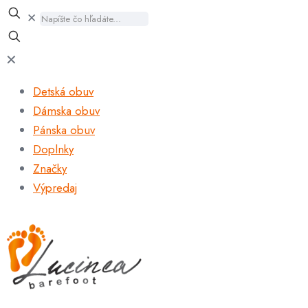
✕
✕
Detská obuv
Dámska obuv
Pánska obuv
Doplnky
Značky
Výpredaj