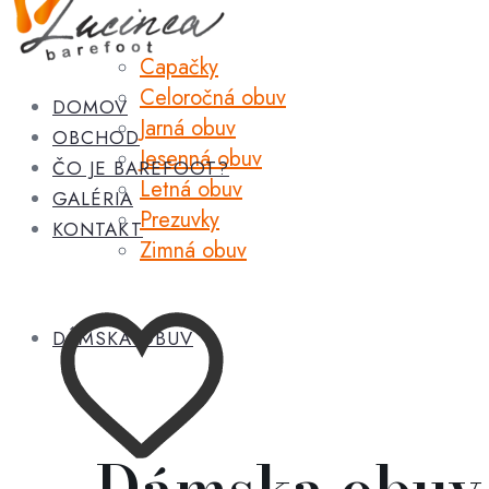
Capačky
Celoročná obuv
DOMOV
Jarná obuv
OBCHOD
Jesenná obuv
ČO JE BAREFOOT?
Letná obuv
GALÉRIA
Prezuvky
KONTAKT
Zimná obuv
DÁMSKA OBUV
Dámska obuv