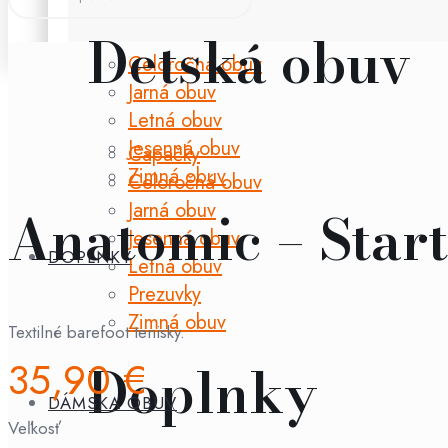
Detská obuv
Celoročná obuv
Jarná obuv
Letná obuv
Jesenná obuv
Capačky
Zimná obuv
Celoročná obuv
Jarná obuv
Anatomic – Star
Jesenná obuv
DOPLNKY
Letná obuv
Prezuvky
Zimná obuv
Textilné barefoot tenisky.
35,90
€
Doplnky
DÁMSKA OBUV
Veľkosť