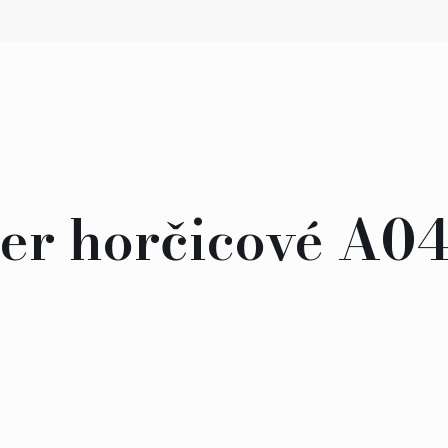
ter horčicové A0