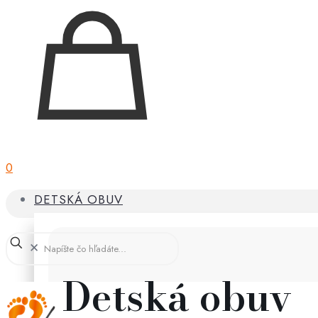
0
DETSKÁ OBUV
✕
Detská obuv