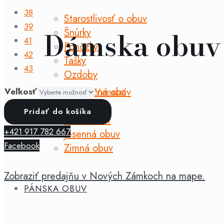
38
Starostlivosť o obuv
39
Dámska obuv
Šnúrky
41
Ponožky
42
Tašky
43
Ozdoby
Celoročná obuv
Veľkosť
Vymazať
Jarná obuv
množstvo
Pridať do košíka
ZNAČKY
Letná obuv
Anatomic
+421 917 782 667
Jesenná obuv
-
Facebook
Zimná obuv
Starter
horčicové
Zobraziť predajňu v Nových Zámkoch na mape.
A04
PÁNSKA OBUV