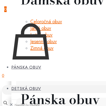
0
Celoročná obuv
Jarná obuv
Letná obuv
Jesenná obuv
Zimná obuv
PÁNSKA OBUV
0
DETSKÁ OBUV
Pánska obuv
✕