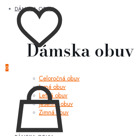
DÁMSKA OBUV
Dámska obuv
0
Celoročná obuv
Jarná obuv
Letná obuv
Jesenná obuv
Zimná obuv