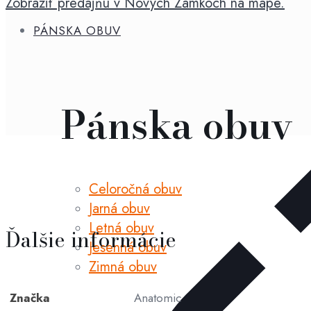
Zobraziť predajňu v Nových Zámkoch na mape.
PÁNSKA OBUV
Pánska obuv
Celoročná obuv
Jarná obuv
Letná obuv
Ďalšie informácie
Jesenná obuv
Zimná obuv
Značka
Anatomic