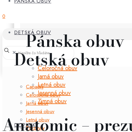
PÁNSKA OBUV
0
Pánska obuv
DETSKÁ OBUV
Detská obuv
✕
Celoročná obuv
Jarná obuv
Letná obuv
Capačky
Jesenná obuv
Celoročná obuv
Zimná obuv
Jarná obuv
Jesenná obuv
Anatomic – prez
Letná obuv
DOPLNKY
Prezuvky