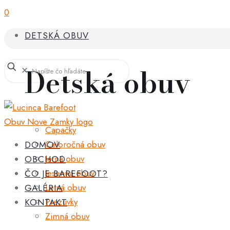
0
DETSKÁ OBUV
Detská obuv
✕
Capačky
Celoročná obuv
DOMOV
Jarná obuv
OBCHOD
Jesenná obuv
ČO JE BAREFOOT?
Letná obuv
GALÉRIA
Prezuvky
KONTAKT
Zimná obuv