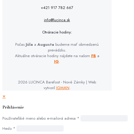
+421 917 782 667
info@lucinca.sk
Otváracie hodiny:
Počas
Júla
a
Augusta
budeme mať obmedzenú
prevádzku.
Aktuálne otváracie hodiny nájdete na našom
FB
a
IG
.
2026 LUCINCA Barefoot - Nové Zámky | Web
vytvoril
IGMAN
.
✕
Prihlásenie
Používateľské meno alebo e-mailová adresa
*
Heslo
*