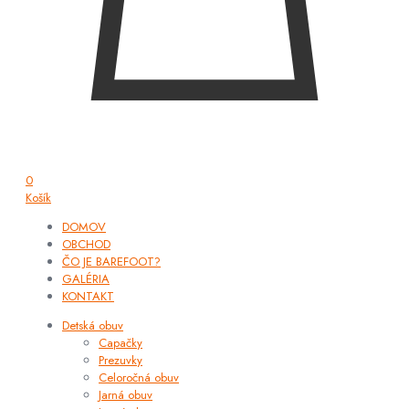
0
Košík
DOMOV
OBCHOD
ČO JE BAREFOOT?
GALÉRIA
KONTAKT
Detská obuv
Capačky
Prezuvky
Celoročná obuv
Jarná obuv