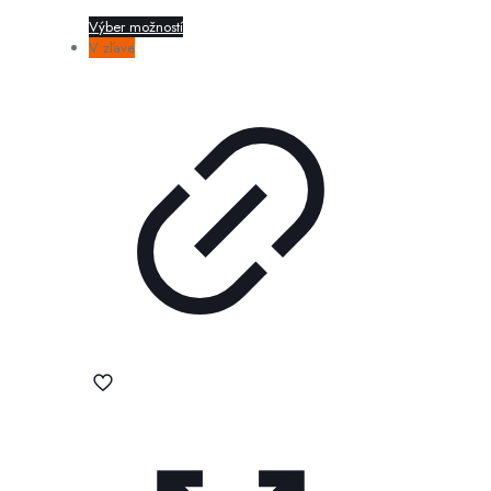
Výber možností
V zľave