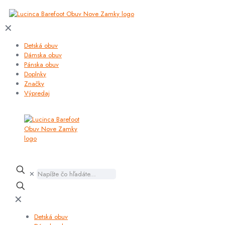
✕
Detská obuv
Dámska obuv
Pánska obuv
Doplnky
Značky
Výpredaj
✕
✕
Detská obuv