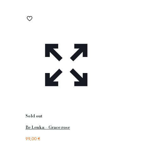
Sold out
Be Lenka – Grace rose
99,00
€