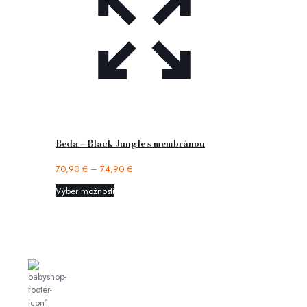
Beda – Black Jungle s membránou
70,90
€
–
74,90
€
Výber možností