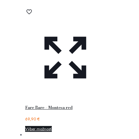
Fare Bare – Montesa red
69,90
€
Výber možností