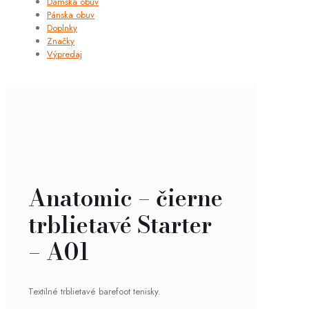
Dámska obuv
Pánska obuv
Doplnky
Značky
Výpredaj
Anatomic – čierne
trblietavé Starter
– A01
Textilné trblietavé barefoot tenisky.