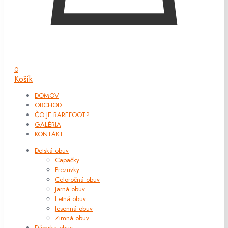
0
Košík
DOMOV
OBCHOD
ČO JE BAREFOOT?
GALÉRIA
KONTAKT
Detská obuv
Capačky
Prezuvky
Celoročná obuv
Jarná obuv
Letná obuv
Jesenná obuv
Zimná obuv
Dámska obuv