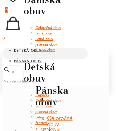
obuv
0
Celoročná obuv
Jarná obuv
0
Letná obuv
Jesenná obuv
Zimná obuv
DETSKÁ OBUV
PÁNSKA OBUV
Detská
✕
obuv
Pánska
Capačky
obuv
Celoročná obuv
Jarná obuv
Jesenná obuv
Celoročná
Letná obuv
Prezuvky
obuv
Zimná obuv
Jarná