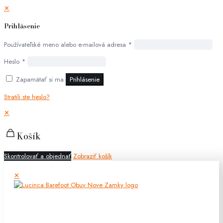
✕
Prihlásenie
Používateľské meno alebo e-mailová adresa
*
Heslo
*
Zapamätať si ma
Prihlásenie
Stratili ste heslo?
✕
Košík
Skontrolovať a objednať
Zobraziť košík
✕