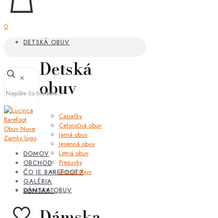
0
DETSKÁ OBUV
Detská
✕
obuv
Capačky
Celoročná obuv
Jarná obuv
Jesenná obuv
Letná obuv
DOMOV
Prezuvky
OBCHOD
Zimná obuv
ČO JE BAREFOOT?
GALÉRIA
DÁMSKA OBUV
KONTAKT
Dámska