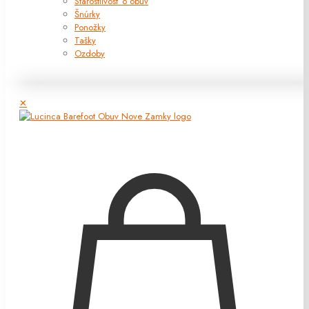
Starostlivosť o obuv
Šnúrky
Ponožky
Tašky
Ozdoby
✕