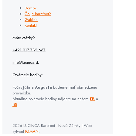
Domov
Čo je barefoot?
Galéria
Kontakt
Máte otázky?
+421 917 782 667
info@lucinca.sk
Otváracie hodiny:
Počas
Júla
a
Augusta
budeme mať obmedzenú
prevádzku.
Aktuálne otváracie hodiny nájdete na našom
FB
a
IG
.
2026 LUCINCA Barefoot - Nové Zámky | Web
vytvoril
IGMAN
.