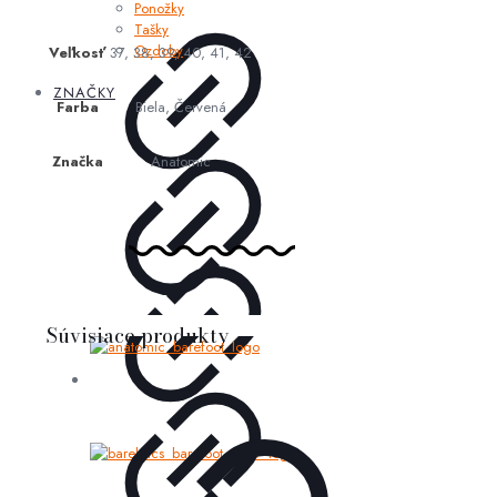
Ponožky
Tašky
Ozdoby
Veľkosť
37, 38, 39, 40, 41, 42
ZNAČKY
Farba
Biela, Červená
Značka
Anatomic
Súvisiace produkty