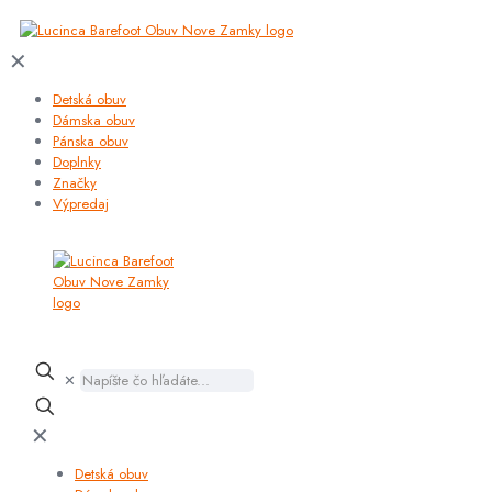
✕
Detská obuv
Dámska obuv
Pánska obuv
Doplnky
Značky
Výpredaj
✕
✕
Detská obuv