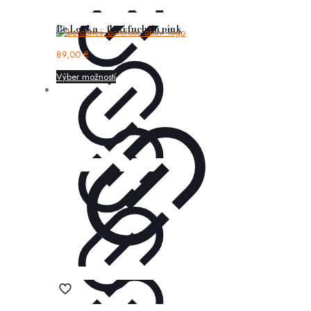
Be Lenka – flexi fuchsia pink
89,00
€
Výber možností