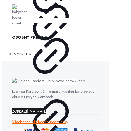
OSOBNÝ PRÍSTUP
VÝPREDAJ
Lucinca Barefoot vám prináša kvalitnú barefootovú
obuv v Nových Zámkoch.
ZOBRAZIŤ NA MAPE
Všeobecné obchodné podmienky