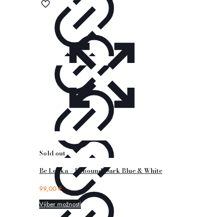
Sold out
Be Lenka – Rebound Dark Blue & White
99,00
€
Výber možností