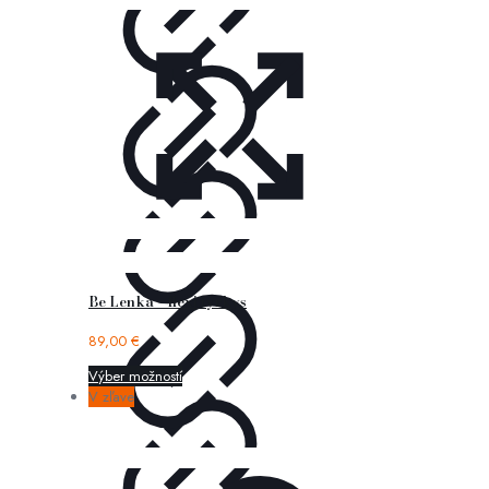
Be Lenka – flexi tyrkys
89,00
€
Výber možností
V zľave