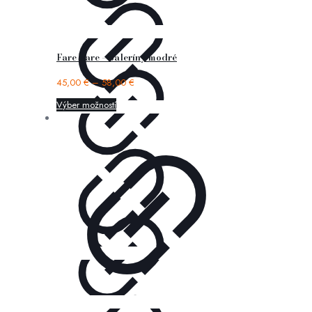
Fare Bare – baleríny modré
45,00
€
–
58,00
€
Výber možností